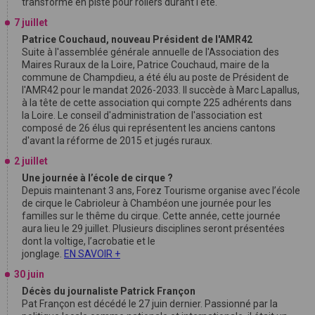
transforme en piste pour rollers durant l'été.
7 juillet
Patrice Couchaud, nouveau Président de l'AMR42
Suite à l'assemblée générale annuelle de l'Association des
Maires Ruraux de la Loire, Patrice Couchaud, maire de la
commune de Champdieu, a été élu au poste de Président de
l'AMR42 pour le mandat 2026-2033. Il succède à Marc Lapallus,
à la tête de cette association qui compte 225 adhérents dans
la Loire. Le conseil d'administration de l'association est
composé de 26 élus qui représentent les anciens cantons
d'avant la réforme de 2015 et jugés ruraux.
2 juillet
Une journée à l’école de cirque ?
Depuis maintenant 3 ans, Forez Tourisme organise avec l’école
de cirque le Cabrioleur à Chambéon une journée pour les
familles sur le thême du cirque. Cette année, cette journée
aura lieu le 29 juillet. Plusieurs disciplines seront présentées
dont la voltige, l’acrobatie et le
jonglage.
EN SAVOIR +
30 juin
Décès du journaliste Patrick Françon
Pat Françon est décédé le 27 juin dernier. Passionné par la