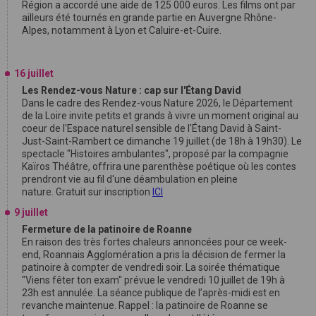
Région a accordé une aide de 125 000 euros. Les films ont par
ailleurs été tournés en grande partie en Auvergne Rhône-
Alpes, notamment à Lyon et Caluire-et-Cuire.
16 juillet
Les Rendez-vous Nature : cap sur l'Étang David
Dans le cadre des Rendez-vous Nature 2026, le Département
de la Loire invite petits et grands à vivre un moment original au
coeur de l'Espace naturel sensible de l'Étang David à Saint-
Just-Saint-Rambert ce dimanche 19 juillet (de 18h à 19h30). Le
spectacle "Histoires ambulantes", proposé par la compagnie
Kaïros Théâtre, offrira une parenthèse poétique où les contes
prendront vie au fil d'une déambulation en pleine
nature. Gratuit sur inscription
ICI
9 juillet
Fermeture de la patinoire de Roanne
En raison des très fortes chaleurs annoncées pour ce week-
end, Roannais Agglomération a pris la décision de fermer la
patinoire à compter de vendredi soir. La soirée thématique
"Viens fêter ton exam" prévue le vendredi 10 juillet de 19h à
23h est annulée. La séance publique de l’après-midi est en
revanche maintenue. Rappel : la patinoire de Roanne se