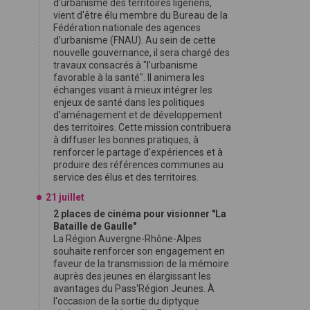
d’urbanisme des territoires ligériens,
vient d'être élu membre du Bureau de la
Fédération nationale des agences
d’urbanisme (FNAU). Au sein de cette
nouvelle gouvernance, il sera chargé des
travaux consacrés à "l’urbanisme
favorable à la santé". Il animera les
échanges visant à mieux intégrer les
enjeux de santé dans les politiques
d’aménagement et de développement
des territoires. Cette mission contribuera
à diffuser les bonnes pratiques, à
renforcer le partage d’expériences et à
produire des références communes au
service des élus et des territoires.
21 juillet
2 places de cinéma pour visionner "La
Bataille de Gaulle"
La Région Auvergne-Rhône-Alpes
souhaite renforcer son engagement en
faveur de la transmission de la mémoire
auprès des jeunes en élargissant les
avantages du Pass'Région Jeunes. À
l'occasion de la sortie du diptyque