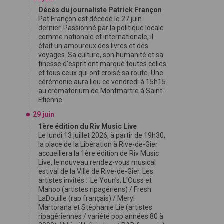
Décès du journaliste Patrick Françon
Pat Françon est décédé le 27 juin
dernier. Passionné par la politique locale
comme nationale et internationale, il
était un amoureux des livres et des
voyages. Sa culture, son humanité et sa
finesse d'esprit ont marqué toutes celles
et tous ceux qui ont croisé sa route. Une
cérémonie aura lieu ce vendredi à 15h15
au crématorium de Montmartre à Saint-
Etienne.
29 juin
1ère édition du Riv Music Live
Le lundi 13 juillet 2026, à partir de 19h30,
la place de la Libération à Rive-de-Gier
accueillera la 1ère édition de Riv Music
Live, le nouveau rendez-vous musical
estival de la Ville de Rive-de-Gier. Les
artistes invités : Le Youn’s, L'Ouss et
Mahoo (artistes ripagériens) / Fresh
LaDouille (rap français) / Meryl
Martorana et Stéphanie Lie (artistes
ripagériennes / variété pop années 80 à