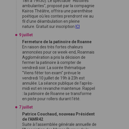
18h à 19h30). Le spectacle "Histoires
ambulantes", proposé par la compagnie
Kaïros Théâtre, offrira une parenthèse
poétique où les contes prendront vie au
fil d'une déambulation en pleine
nature. Gratuit sur inscription
ICI
9 juillet
Fermeture de la patinoire de Roanne
En raison des très fortes chaleurs
annoncées pour ce week-end, Roannais
Agglomération a pris la décision de
fermer la patinoire à compter de
vendredi soir. La soirée thématique
"Viens fêter ton exam" prévue le
vendredi 10 juillet de 19h à 23h est
annulée. La séance publique de l’après-
midi est en revanche maintenue. Rappel
: la patinoire de Roanne se transforme
en piste pour rollers durant l'été.
7 juillet
Patrice Couchaud, nouveau Président
de l'AMR42
Suite à l'assemblée générale annuelle de