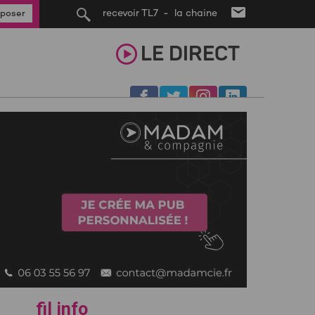
recevoir TL7 - la chaine
poser
LE
DIRECT
fil info