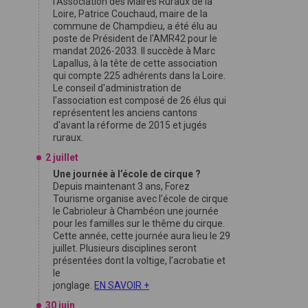
l'Association des Maires Ruraux de la
Loire, Patrice Couchaud, maire de la
commune de Champdieu, a été élu au
poste de Président de l'AMR42 pour le
mandat 2026-2033. Il succède à Marc
Lapallus, à la tête de cette association
qui compte 225 adhérents dans la Loire.
Le conseil d'administration de
l'association est composé de 26 élus qui
représentent les anciens cantons
d'avant la réforme de 2015 et jugés
ruraux.
2 juillet
Une journée à l’école de cirque ?
Depuis maintenant 3 ans, Forez
Tourisme organise avec l’école de cirque
le Cabrioleur à Chambéon une journée
pour les familles sur le thême du cirque.
Cette année, cette journée aura lieu le 29
juillet. Plusieurs disciplines seront
présentées dont la voltige, l’acrobatie et
le
jonglage.
EN SAVOIR +
30 juin