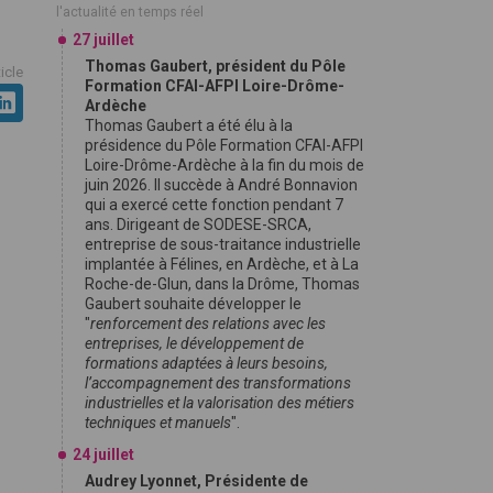
l'actualité en temps réel
27 juillet
Thomas Gaubert, président du Pôle
ticle
Formation CFAI-AFPI Loire-Drôme-
Ardèche
Thomas Gaubert a été élu à la
présidence du Pôle Formation CFAI-AFPI
Loire-Drôme-Ardèche à la fin du mois de
juin 2026. Il succède à André Bonnavion
qui a exercé cette fonction pendant 7
ans. Dirigeant de SODESE-SRCA,
entreprise de sous-traitance industrielle
implantée à Félines, en Ardèche, et à La
Roche-de-Glun, dans la Drôme, Thomas
Gaubert souhaite développer le
"
renforcement des relations avec les
entreprises, le développement de
formations adaptées à leurs besoins,
l’accompagnement des transformations
industrielles et la valorisation des métiers
techniques et manuels
".
24 juillet
Audrey Lyonnet, Présidente de