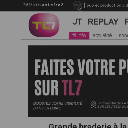
pub et production vi
JT
REPLAY
fil info
actualité
spo
Grande braderie à l