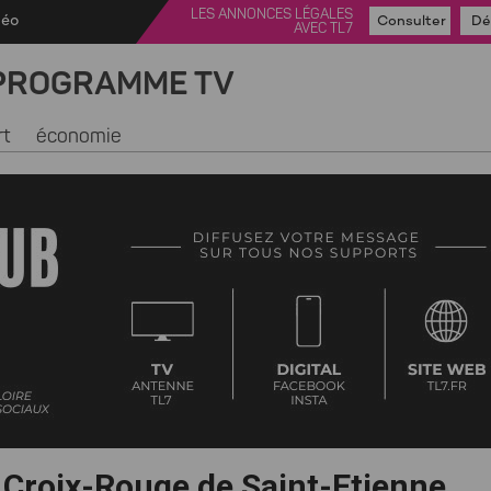
LES ANNONCES LÉGALES
déo
Consulter
Dé
AVEC TL7
PROGRAMME TV
rt
économie
a Croix-Rouge de Saint-Etienne