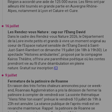
Région a accordé une aide de 125 000 euros. Les films ont par
ailleurs été tournés en grande partie en Auvergne Rhône-
Alpes, notamment à Lyon et Caluire-et-Cuire.
16 juillet
Les Rendez-vous Nature : cap sur l'Étang David
Dans le cadre des Rendez-vous Nature 2026, le Département
de la Loire invite petits et grands à vivre un moment original au
coeur de l'Espace naturel sensible de l'Étang David à Saint-
Just-Saint-Rambert ce dimanche 19 juillet (de 18h à 19h30). Le
spectacle "Histoires ambulantes", proposé par la compagnie
Kaïros Théâtre, offrira une parenthèse poétique où les contes
prendront vie au fil d'une déambulation en pleine
nature. Gratuit sur inscription
ICI
9 juillet
Fermeture de la patinoire de Roanne
En raison des très fortes chaleurs annoncées pour ce week-
end, Roannais Agglomération a pris la décision de fermer la
patinoire à compter de vendredi soir. La soirée thématique
"Viens fêter ton exam" prévue le vendredi 10 juillet de 19h à
23h est annulée. La séance publique de l’après-midi est en
revanche maintenue. Rappel : la patinoire de Roanne se