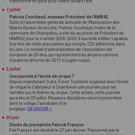
transforme en piste pour rollers durant l'été.
7 juillet
Patrice Couchaud, nouveau Président de l'AMR42
Suite à l'assemblée générale annuelle de l'Association des
Maires Ruraux de la Loire, Patrice Couchaud, maire de la
commune de Champdieu, a été élu au poste de Président de
l'AMR42 pour le mandat 2026-2033. Il succède à Marc Lapallus,
à la tête de cette association qui compte 225 adhérents dans
la Loire. Le conseil d'administration de l'association est
composé de 26 élus qui représentent les anciens cantons
d'avant la réforme de 2015 et jugés ruraux.
2 juillet
Une journée à l’école de cirque ?
Depuis maintenant 3 ans, Forez Tourisme organise avec l’école
de cirque le Cabrioleur à Chambéon une journée pour les
familles sur le thême du cirque. Cette année, cette journée
aura lieu le 29 juillet. Plusieurs disciplines seront présentées
dont la voltige, l’acrobatie et le
jonglage.
EN SAVOIR +
30 juin
Décès du journaliste Patrick Françon
Pat Françon est décédé le 27 juin dernier. Passionné par la