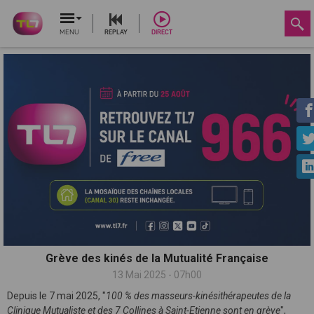
MENU
REPLAY
DIRECT
Grève des kinés de la Mutualité Française
13 Mai 2025 - 07h00
Depuis le 7 mai 2025, "
100 % des masseurs-kinésithérapeutes de la
Clinique Mutualiste et des 7 Collines à Saint-Etienne sont en grève
",