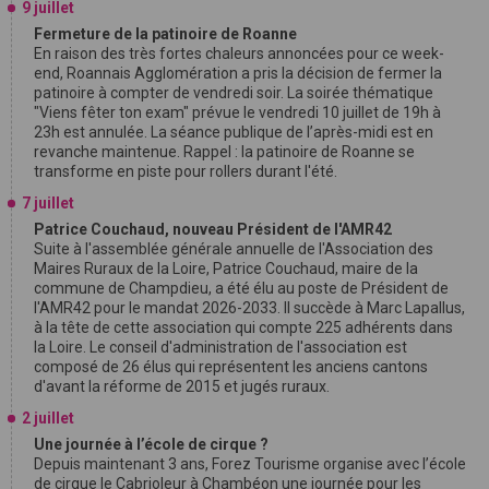
9 juillet
Fermeture de la patinoire de Roanne
En raison des très fortes chaleurs annoncées pour ce week-
end, Roannais Agglomération a pris la décision de fermer la
patinoire à compter de vendredi soir. La soirée thématique
"Viens fêter ton exam" prévue le vendredi 10 juillet de 19h à
23h est annulée. La séance publique de l’après-midi est en
revanche maintenue. Rappel : la patinoire de Roanne se
transforme en piste pour rollers durant l'été.
7 juillet
Patrice Couchaud, nouveau Président de l'AMR42
Suite à l'assemblée générale annuelle de l'Association des
Maires Ruraux de la Loire, Patrice Couchaud, maire de la
commune de Champdieu, a été élu au poste de Président de
l'AMR42 pour le mandat 2026-2033. Il succède à Marc Lapallus,
à la tête de cette association qui compte 225 adhérents dans
la Loire. Le conseil d'administration de l'association est
composé de 26 élus qui représentent les anciens cantons
d'avant la réforme de 2015 et jugés ruraux.
2 juillet
Une journée à l’école de cirque ?
Depuis maintenant 3 ans, Forez Tourisme organise avec l’école
de cirque le Cabrioleur à Chambéon une journée pour les