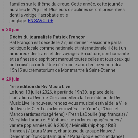
familles sur le thême du cirque. Cette année, cette journée
aura lieu le 29 juillet. Plusieurs disciplines seront présentées
dont la voltige, l’acrobatie et le
jonglage.
EN SAVOIR +
30 juin
Décès du journaliste Patrick Françon
Pat Françon est décédé le 27 juin dernier. Passionné par la
politique locale comme nationale et internationale, il était un
amoureux des livres et des voyages. Sa culture, son humanité
et sa finesse d'esprit ont marqué toutes celles et tous ceux qui
ont croisé sa route. Une cérémonie aura lieu ce vendredi à
15h15 au crématorium de Montmartre à Saint-Etienne.
29 juin
1ère édition du Riv Music Live
Le lundi 13 juillet 2026, à partir de 19h30, la place de la
Libération à Rive-de-Gier accueillera la 1ère édition de Riv
Music Live, le nouveau rendez-vous musical estival de la Ville
de Rive-de-Gier. Les artistes invités : Le Youn’s, L'Ouss et
Mahoo (artistes ripagériens) / Fresh LaDouille (rap français) /
Meryl Martorana et Stéphanie Lie (artistes ripagériennes /
variété pop années 80 à 2000) / Ménélik (hip-hop / R&B
français) / Laura Mayne, chanteuse du groupe Native /
Delegation (funk britannique) / Paga (pop électro et dance).