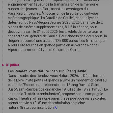
engagement en faveur de la transmission de la mémoire
auprès des jeunes en élargissant les avantages du
Pass'Région Jeunes. À l'occasion de la sortie du diptyque
cinématographique "La Bataille de Gaulle", chaque lycéen
détenteur du Pass'Région Jeunes 2025-2026 bénéficie de 2
places de cinéma supplémentaires, à 1 € la séance, pour
découvrir avant le 31 août 2026, les 2 volets de cette œuvre
consacrée au général de Gaulle. Pour chacun des deux opus, la
Région a accordé une aide de 125 000 euros. Les films ont par
ailleurs été tournés en grande partie en Auvergne Rhône-
Alpes, notamment à Lyon et Caluire-et-Cuire.
16 juillet
Les Rendez-vous Nature : cap sur l'Étang David
Dans le cadre des Rendez-vous Nature 2026, le Département
de la Loire invite petits et grands à vivre un moment original au
coeur de l'Espace naturel sensible de l'Étang David à Saint-
Just-Saint-Rambert ce dimanche 19 juillet (de 18h à 19h30). Le
spectacle "Histoires ambulantes", proposé par la compagnie
Kaïros Théâtre, offrira une parenthèse poétique où les contes
prendront vie au fil d'une déambulation en pleine
nature. Gratuit sur inscription
ICI