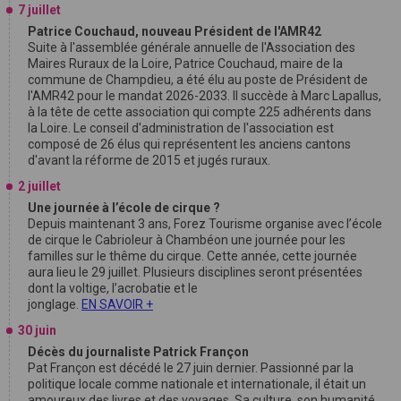
7 juillet
Patrice Couchaud, nouveau Président de l'AMR42
Suite à l'assemblée générale annuelle de l'Association des
Maires Ruraux de la Loire, Patrice Couchaud, maire de la
commune de Champdieu, a été élu au poste de Président de
l'AMR42 pour le mandat 2026-2033. Il succède à Marc Lapallus,
à la tête de cette association qui compte 225 adhérents dans
la Loire. Le conseil d'administration de l'association est
composé de 26 élus qui représentent les anciens cantons
d'avant la réforme de 2015 et jugés ruraux.
2 juillet
Une journée à l’école de cirque ?
Depuis maintenant 3 ans, Forez Tourisme organise avec l’école
de cirque le Cabrioleur à Chambéon une journée pour les
familles sur le thême du cirque. Cette année, cette journée
aura lieu le 29 juillet. Plusieurs disciplines seront présentées
dont la voltige, l’acrobatie et le
jonglage.
EN SAVOIR +
30 juin
Décès du journaliste Patrick Françon
Pat Françon est décédé le 27 juin dernier. Passionné par la
politique locale comme nationale et internationale, il était un
amoureux des livres et des voyages. Sa culture, son humanité