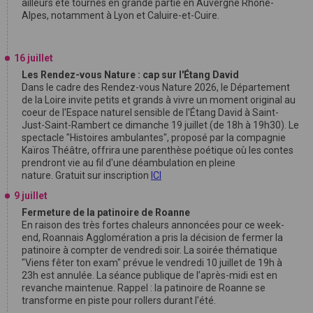
ailleurs été tournés en grande partie en Auvergne Rhône-
Alpes, notamment à Lyon et Caluire-et-Cuire.
16 juillet
Les Rendez-vous Nature : cap sur l'Étang David
Dans le cadre des Rendez-vous Nature 2026, le Département
de la Loire invite petits et grands à vivre un moment original au
coeur de l'Espace naturel sensible de l'Étang David à Saint-
Just-Saint-Rambert ce dimanche 19 juillet (de 18h à 19h30). Le
spectacle "Histoires ambulantes", proposé par la compagnie
Kaïros Théâtre, offrira une parenthèse poétique où les contes
prendront vie au fil d'une déambulation en pleine
nature. Gratuit sur inscription
ICI
9 juillet
Fermeture de la patinoire de Roanne
En raison des très fortes chaleurs annoncées pour ce week-
end, Roannais Agglomération a pris la décision de fermer la
patinoire à compter de vendredi soir. La soirée thématique
"Viens fêter ton exam" prévue le vendredi 10 juillet de 19h à
23h est annulée. La séance publique de l’après-midi est en
revanche maintenue. Rappel : la patinoire de Roanne se
transforme en piste pour rollers durant l'été.