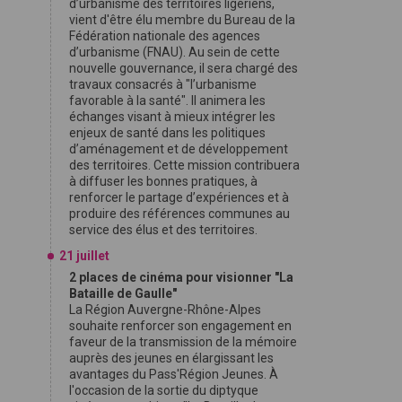
d’urbanisme des territoires ligériens,
vient d'être élu membre du Bureau de la
Fédération nationale des agences
d’urbanisme (FNAU). Au sein de cette
nouvelle gouvernance, il sera chargé des
travaux consacrés à "l’urbanisme
favorable à la santé". Il animera les
échanges visant à mieux intégrer les
enjeux de santé dans les politiques
d’aménagement et de développement
des territoires. Cette mission contribuera
à diffuser les bonnes pratiques, à
renforcer le partage d’expériences et à
produire des références communes au
service des élus et des territoires.
21 juillet
2 places de cinéma pour visionner "La
Bataille de Gaulle"
La Région Auvergne-Rhône-Alpes
souhaite renforcer son engagement en
faveur de la transmission de la mémoire
auprès des jeunes en élargissant les
avantages du Pass'Région Jeunes. À
l'occasion de la sortie du diptyque