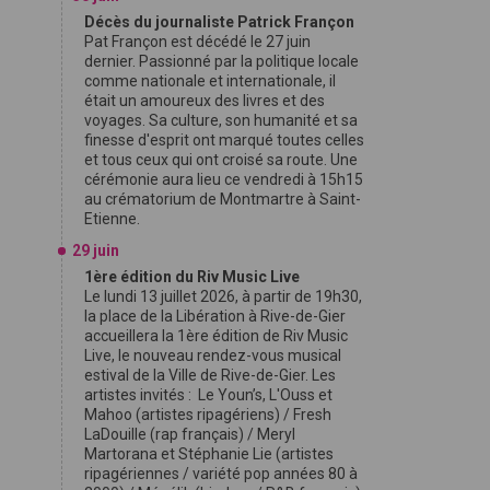
Décès du journaliste Patrick Françon
Pat Françon est décédé le 27 juin
dernier. Passionné par la politique locale
comme nationale et internationale, il
était un amoureux des livres et des
voyages. Sa culture, son humanité et sa
finesse d'esprit ont marqué toutes celles
et tous ceux qui ont croisé sa route. Une
cérémonie aura lieu ce vendredi à 15h15
au crématorium de Montmartre à Saint-
Etienne.
29 juin
1ère édition du Riv Music Live
Le lundi 13 juillet 2026, à partir de 19h30,
la place de la Libération à Rive-de-Gier
accueillera la 1ère édition de Riv Music
Live, le nouveau rendez-vous musical
estival de la Ville de Rive-de-Gier. Les
artistes invités : Le Youn’s, L'Ouss et
Mahoo (artistes ripagériens) / Fresh
LaDouille (rap français) / Meryl
Martorana et Stéphanie Lie (artistes
ripagériennes / variété pop années 80 à