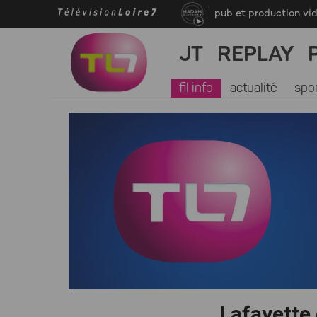
pub et production vi
JT
REPLAY
fil info
actualité
spo
Lafayette