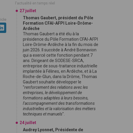
l'actualité en temps réel
27 juillet
Thomas Gaubert, président du Pôle
ticle
Formation CFAI-AFPI Loire-Drôme-
Ardèche
Thomas Gaubert a été élu à la
présidence du Pôle Formation CFAI-AFPI
Loire-Drôme-Ardèche à la fin du mois de
juin 2026. Il succède à André Bonnavion
qui a exercé cette fonction pendant 7
ans. Dirigeant de SODESE-SRCA,
entreprise de sous-traitance industrielle
implantée à Félines, en Ardèche, et à La
Roche-de-Glun, dans la Drôme, Thomas
Gaubert souhaite développer le
"
renforcement des relations avec les
entreprises, le développement de
formations adaptées à leurs besoins,
l’accompagnement des transformations
industrielles et la valorisation des métiers
techniques et manuels
".
24 juillet
Audrey Lyonnet, Présidente de