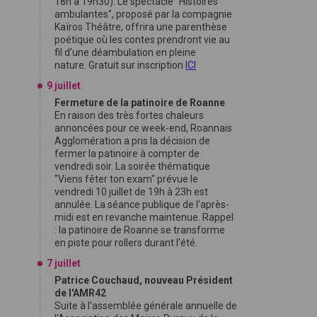
18h à 19h30). Le spectacle "Histoires
ambulantes", proposé par la compagnie
Kaïros Théâtre, offrira une parenthèse
poétique où les contes prendront vie au
fil d'une déambulation en pleine
nature. Gratuit sur inscription
ICI
9 juillet
Fermeture de la patinoire de Roanne
En raison des très fortes chaleurs
annoncées pour ce week-end, Roannais
Agglomération a pris la décision de
fermer la patinoire à compter de
vendredi soir. La soirée thématique
"Viens fêter ton exam" prévue le
vendredi 10 juillet de 19h à 23h est
annulée. La séance publique de l’après-
midi est en revanche maintenue. Rappel
: la patinoire de Roanne se transforme
en piste pour rollers durant l'été.
7 juillet
Patrice Couchaud, nouveau Président
de l'AMR42
Suite à l'assemblée générale annuelle de