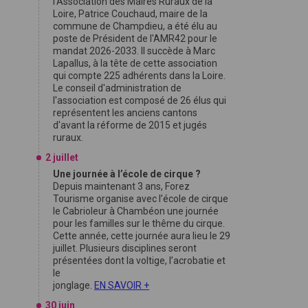
l'Association des Maires Ruraux de la
Loire, Patrice Couchaud, maire de la
commune de Champdieu, a été élu au
poste de Président de l'AMR42 pour le
mandat 2026-2033. Il succède à Marc
Lapallus, à la tête de cette association
qui compte 225 adhérents dans la Loire.
Le conseil d'administration de
l'association est composé de 26 élus qui
représentent les anciens cantons
d'avant la réforme de 2015 et jugés
ruraux.
2 juillet
Une journée à l’école de cirque ?
Depuis maintenant 3 ans, Forez
Tourisme organise avec l’école de cirque
le Cabrioleur à Chambéon une journée
pour les familles sur le thême du cirque.
Cette année, cette journée aura lieu le 29
juillet. Plusieurs disciplines seront
présentées dont la voltige, l’acrobatie et
le
jonglage.
EN SAVOIR +
30 juin