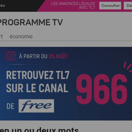
LES ANNONCES LÉGALES
déo
Consulter
Dé
AVEC TL7
PROGRAMME TV
rt
économie
 en un ou deux mots