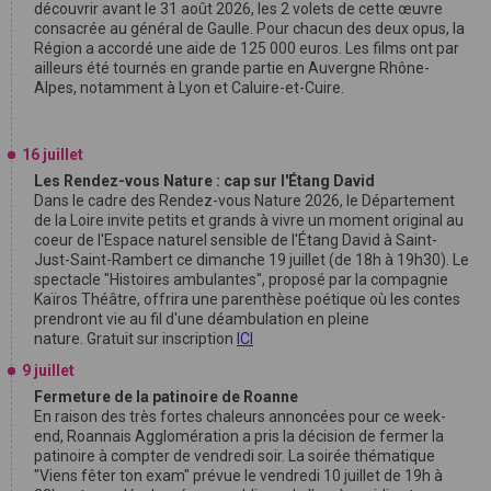
découvrir avant le 31 août 2026, les 2 volets de cette œuvre
consacrée au général de Gaulle. Pour chacun des deux opus, la
Région a accordé une aide de 125 000 euros. Les films ont par
ailleurs été tournés en grande partie en Auvergne Rhône-
Alpes, notamment à Lyon et Caluire-et-Cuire.
16 juillet
Les Rendez-vous Nature : cap sur l'Étang David
Dans le cadre des Rendez-vous Nature 2026, le Département
de la Loire invite petits et grands à vivre un moment original au
coeur de l'Espace naturel sensible de l'Étang David à Saint-
Just-Saint-Rambert ce dimanche 19 juillet (de 18h à 19h30). Le
spectacle "Histoires ambulantes", proposé par la compagnie
Kaïros Théâtre, offrira une parenthèse poétique où les contes
prendront vie au fil d'une déambulation en pleine
nature. Gratuit sur inscription
ICI
9 juillet
Fermeture de la patinoire de Roanne
En raison des très fortes chaleurs annoncées pour ce week-
end, Roannais Agglomération a pris la décision de fermer la
patinoire à compter de vendredi soir. La soirée thématique
"Viens fêter ton exam" prévue le vendredi 10 juillet de 19h à