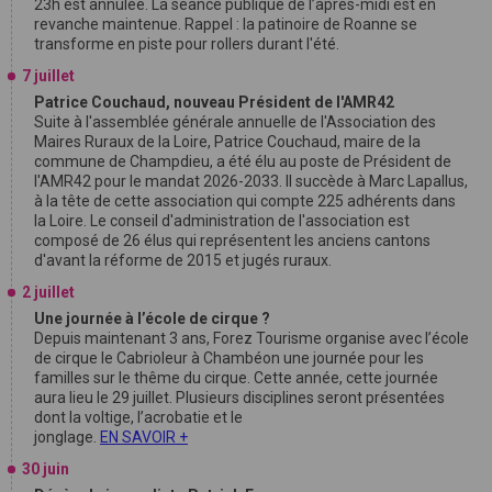
23h est annulée. La séance publique de l’après-midi est en
revanche maintenue. Rappel : la patinoire de Roanne se
transforme en piste pour rollers durant l'été.
7 juillet
Patrice Couchaud, nouveau Président de l'AMR42
Suite à l'assemblée générale annuelle de l'Association des
Maires Ruraux de la Loire, Patrice Couchaud, maire de la
commune de Champdieu, a été élu au poste de Président de
l'AMR42 pour le mandat 2026-2033. Il succède à Marc Lapallus,
à la tête de cette association qui compte 225 adhérents dans
la Loire. Le conseil d'administration de l'association est
composé de 26 élus qui représentent les anciens cantons
d'avant la réforme de 2015 et jugés ruraux.
2 juillet
Une journée à l’école de cirque ?
Depuis maintenant 3 ans, Forez Tourisme organise avec l’école
de cirque le Cabrioleur à Chambéon une journée pour les
familles sur le thême du cirque. Cette année, cette journée
aura lieu le 29 juillet. Plusieurs disciplines seront présentées
dont la voltige, l’acrobatie et le
jonglage.
EN SAVOIR +
30 juin