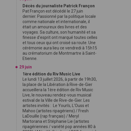
Décès du journaliste Patrick Françon
Pat Françon est décédé le 27 juin
dernier. Passionné par la politique locale
comme nationale et internationale, il
était un amoureux des livres et des
voyages. Sa culture, son humanité et sa
finesse d'esprit ont marqué toutes celles
et tous ceux qui ont croisé sa route. Une
cérémonie aura lieu ce vendredi à 15h15
au crématorium de Montmartre à Saint-
Etienne.
29 juin
1ère édition du Riv Music Live
Le lundi 13 juillet 2026, à partir de 19h30,
la place de la Libération à Rive-de-Gier
accueillera la 1ère édition de Riv Music
Live, le nouveau rendez-vous musical
estival de la Ville de Rive-de-Gier. Les
artistes invités : Le Youn’s, L'Ouss et
Mahoo (artistes ripagériens) / Fresh
LaDouille (rap français) / Meryl
Martorana et Stéphanie Lie (artistes
ripagériennes / variété pop années 80 à