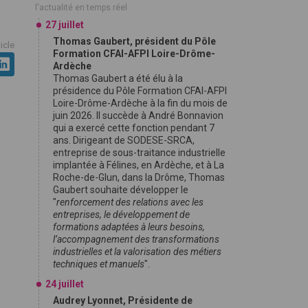
l'actualité en temps réel
27 juillet
Thomas Gaubert, président du Pôle
ticle
Formation CFAI-AFPI Loire-Drôme-
Ardèche
Thomas Gaubert a été élu à la
présidence du Pôle Formation CFAI-AFPI
Loire-Drôme-Ardèche à la fin du mois de
juin 2026. Il succède à André Bonnavion
qui a exercé cette fonction pendant 7
ans. Dirigeant de SODESE-SRCA,
entreprise de sous-traitance industrielle
implantée à Félines, en Ardèche, et à La
Roche-de-Glun, dans la Drôme, Thomas
Gaubert souhaite développer le
"
renforcement des relations avec les
entreprises, le développement de
formations adaptées à leurs besoins,
l’accompagnement des transformations
industrielles et la valorisation des métiers
techniques et manuels
".
24 juillet
Audrey Lyonnet, Présidente de