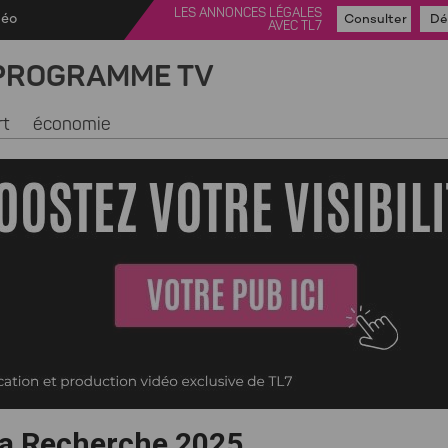
LES ANNONCES LÉGALES
déo
Consulter
Dé
AVEC TL7
PROGRAMME TV
rt
économie
la Recherche 2025