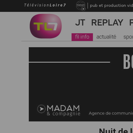
pub et production vi
JT
REPLAY
fil info
actualité
spo
Nuit de 