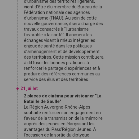
d’urbanisme des territoires ligériens,
vient d'être élu membre du Bureau de la
Fédération nationale des agences
d’urbanisme (FNAU). Au sein de cette
nouvelle gouvernance, il sera chargé des
travaux consacrés à "l’urbanisme
favorable à la santé". Il animera les
échanges visant à mieux intégrer les
enjeux de santé dans les politiques
d’aménagement et de développement
des territoires. Cette mission contribuera
à diffuser les bonnes pratiques, à
renforcer le partage d’expériences et à
produire des références communes au
service des élus et des territoires.
21 juillet
2 places de cinéma pour visionner "La
Bataille de Gaulle"
La Région Auvergne-Rhône-Alpes
souhaite renforcer son engagement en
faveur de la transmission de la mémoire
auprès des jeunes en élargissant les
avantages du Pass'Région Jeunes. À
l'occasion de la sortie du diptyque