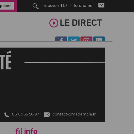
recevoir TL7 - la chaine
poser
LE
DIRECT
fil info