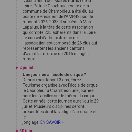
l'Association des Maires Ruraux de la
Loire, Patrice Couchaud, maire de la
commune de Champdieu, a été élu au
poste de Président de l'AMR42 pour le
mandat 2026-2033. Il succède à Marc
Lapallus, à la tête de cette association
qui compte 225 adhérents dans la Loire.
Le conseil d'administration de
l'association est composé de 26 élus qui
représentent les anciens cantons
d'avant la réforme de 2015 et jugés
ruraux.
2 juillet
Une journée à l’école de cirque ?
Depuis maintenant 3 ans, Forez
Tourisme organise avec l’école de cirque
le Cabrioleur à Chambéon une journée
pour les familles sur le thême du cirque.
Cette année, cette journée aura lieu le 29
juillet. Plusieurs disciplines seront
présentées dont la voltige, l’acrobatie et
le
jonglage.
EN SAVOIR +
30 juin