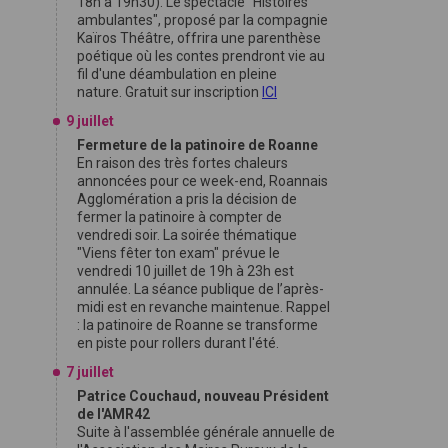
18h à 19h30). Le spectacle "Histoires
ambulantes", proposé par la compagnie
Kaïros Théâtre, offrira une parenthèse
poétique où les contes prendront vie au
fil d'une déambulation en pleine
nature. Gratuit sur inscription
ICI
9 juillet
Fermeture de la patinoire de Roanne
En raison des très fortes chaleurs
annoncées pour ce week-end, Roannais
Agglomération a pris la décision de
fermer la patinoire à compter de
vendredi soir. La soirée thématique
"Viens fêter ton exam" prévue le
vendredi 10 juillet de 19h à 23h est
annulée. La séance publique de l’après-
midi est en revanche maintenue. Rappel
: la patinoire de Roanne se transforme
en piste pour rollers durant l'été.
7 juillet
Patrice Couchaud, nouveau Président
de l'AMR42
Suite à l'assemblée générale annuelle de