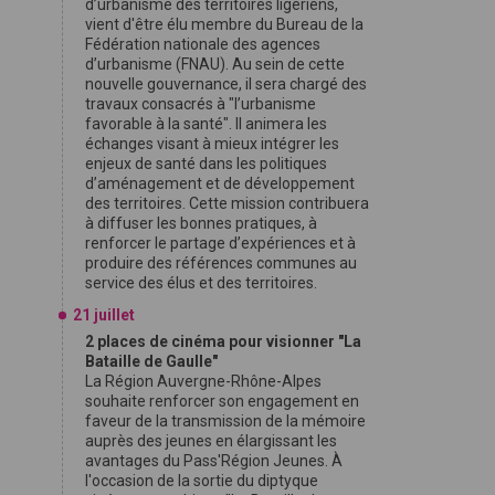
d’urbanisme des territoires ligériens,
vient d'être élu membre du Bureau de la
Fédération nationale des agences
d’urbanisme (FNAU). Au sein de cette
nouvelle gouvernance, il sera chargé des
travaux consacrés à "l’urbanisme
favorable à la santé". Il animera les
échanges visant à mieux intégrer les
enjeux de santé dans les politiques
d’aménagement et de développement
des territoires. Cette mission contribuera
à diffuser les bonnes pratiques, à
renforcer le partage d’expériences et à
produire des références communes au
service des élus et des territoires.
21 juillet
2 places de cinéma pour visionner "La
Bataille de Gaulle"
La Région Auvergne-Rhône-Alpes
souhaite renforcer son engagement en
faveur de la transmission de la mémoire
auprès des jeunes en élargissant les
avantages du Pass'Région Jeunes. À
l'occasion de la sortie du diptyque