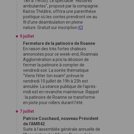
18h à 19h30). Le spectacle "Histoires
ambulantes", proposé par la compagnie
Kaïros Théâtre, offrira une parenthèse
poétique où les contes prendront vie au
fil d'une déambulation en pleine
nature. Gratuit sur inscription
ICI
9 juillet
Fermeture de la patinoire de Roanne
En raison des très fortes chaleurs
annoncées pour ce week-end, Roannais
Agglomération a pris la décision de
fermer la patinoire à compter de
vendredi soir. La soirée thématique
"Viens fêter ton exam" prévue le
vendredi 10 juillet de 19h à 23h est
annulée. La séance publique de l’après-
midi est en revanche maintenue. Rappel
: la patinoire de Roanne se transforme
en piste pour rollers durant l'été.
7 juillet
Patrice Couchaud, nouveau Président
de l'AMR42
Suite à l'assemblée générale annuelle de