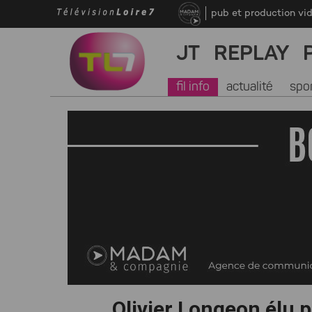
pub et production vi
JT
REPLAY
fil info
actualité
spo
Olivier Longeon élu 