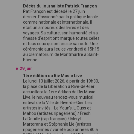
Décès du journaliste Patrick Françon
Pat Françon est décédé le 27 juin
dernier. Passionné par la politique locale
comme nationale et internationale, il
était un amoureux des livres et des
voyages. Sa culture, son humanité et sa
finesse d'esprit ont marqué toutes celles
et tous ceux qui ont croisé sa route. Une
cérémonie aura lieu ce vendredi à 15h15
au crématorium de Montmartre à Saint-
Etienne.
29 juin
1ère édition du Riv Music Live
Le lundi 13 juillet 2026, à partir de 19h30,
la place de la Libération à Rive-de-Gier
accueillera la 1ère édition de Riv Music
Live, le nouveau rendez-vous musical
estival de la Ville de Rive-de-Gier. Les
artistes invités : Le Youn’s, L'Ouss et
Mahoo (artistes ripagériens) / Fresh
LaDouille (rap français) / Meryl
Martorana et Stéphanie Lie (artistes
ripagériennes / variété pop années 80 à