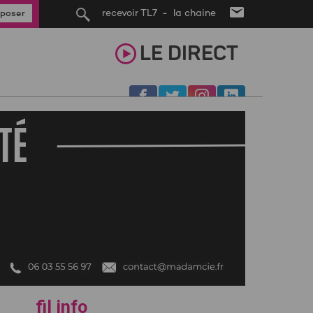
recevoir TL7 - la chaine
poser
LE
DIRECT
fil info