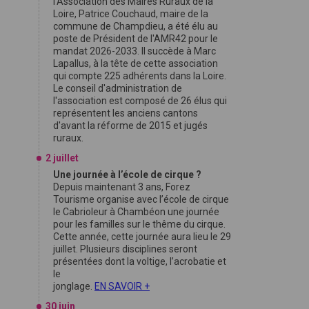
l'Association des Maires Ruraux de la
Loire, Patrice Couchaud, maire de la
commune de Champdieu, a été élu au
poste de Président de l'AMR42 pour le
mandat 2026-2033. Il succède à Marc
Lapallus, à la tête de cette association
qui compte 225 adhérents dans la Loire.
Le conseil d'administration de
l'association est composé de 26 élus qui
représentent les anciens cantons
d'avant la réforme de 2015 et jugés
ruraux.
2 juillet
Une journée à l’école de cirque ?
Depuis maintenant 3 ans, Forez
Tourisme organise avec l’école de cirque
le Cabrioleur à Chambéon une journée
pour les familles sur le thême du cirque.
Cette année, cette journée aura lieu le 29
juillet. Plusieurs disciplines seront
présentées dont la voltige, l’acrobatie et
le
jonglage.
EN SAVOIR +
30 juin