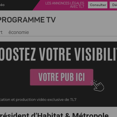
LES ANNONCES LÉGALES
déo
Consulter
Dé
AVEC TL7
PROGRAMME TV
rt
économie
président d’Habitat & Métropole