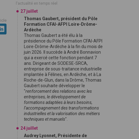
l'actualité en temps réel
27 juillet
Thomas Gaubert, président du Pôle
ticle
Formation CFAI-AFPI Loire-Drôme-
Ardèche
Thomas Gaubert a été élu à la
présidence du Pôle Formation CFAI-AFPI
Loire-Drôme-Ardèche à la fin du mois de
juin 2026. Il succède à André Bonnavion
qui a exercé cette fonction pendant 7
ans. Dirigeant de SODESE-SRCA,
entreprise de sous-traitance industrielle
implantée à Félines, en Ardèche, et à La
Roche-de-Glun, dans la Drôme, Thomas
Gaubert souhaite développer le
"
renforcement des relations avec les
entreprises, le développement de
formations adaptées à leurs besoins,
l’accompagnement des transformations
industrielles et la valorisation des métiers
techniques et manuels
".
24 juillet
Audrey Lyonnet, Présidente de