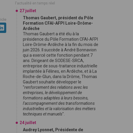
l'actualité en temps réel
27 juillet
Thomas Gaubert, président du Pôle
ticle
Formation CFAI-AFPI Loire-Drôme-
Ardèche
Thomas Gaubert a été élu à la
présidence du Pôle Formation CFAI-AFPI
Loire-Drôme-Ardèche à la fin du mois de
juin 2026. Il succède à André Bonnavion
qui a exercé cette fonction pendant 7
ans. Dirigeant de SODESE-SRCA,
entreprise de sous-traitance industrielle
implantée à Félines, en Ardèche, et à La
Roche-de-Glun, dans la Drôme, Thomas
Gaubert souhaite développer le
"
renforcement des relations avec les
entreprises, le développement de
formations adaptées à leurs besoins,
l’accompagnement des transformations
industrielles et la valorisation des métiers
techniques et manuels
".
24 juillet
Audrey Lyonnet, Présidente de