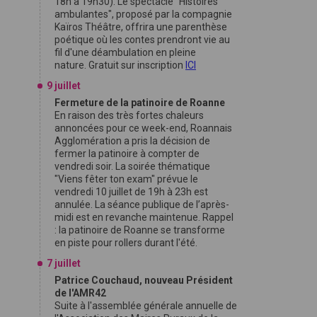
18h à 19h30). Le spectacle "Histoires
ambulantes", proposé par la compagnie
Kaïros Théâtre, offrira une parenthèse
poétique où les contes prendront vie au
fil d'une déambulation en pleine
nature. Gratuit sur inscription
ICI
9 juillet
Fermeture de la patinoire de Roanne
En raison des très fortes chaleurs
annoncées pour ce week-end, Roannais
Agglomération a pris la décision de
fermer la patinoire à compter de
vendredi soir. La soirée thématique
"Viens fêter ton exam" prévue le
vendredi 10 juillet de 19h à 23h est
annulée. La séance publique de l’après-
midi est en revanche maintenue. Rappel
: la patinoire de Roanne se transforme
en piste pour rollers durant l'été.
7 juillet
Patrice Couchaud, nouveau Président
de l'AMR42
Suite à l'assemblée générale annuelle de