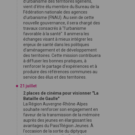
d’urbanisme des territoires ligériens,
vient d'être élu membre du Bureau de la
Fédération nationale des agences
d’urbanisme (FNAU). Au sein de cette
nouvelle gouvernance, il sera chargé des
travaux consacrés à "l’urbanisme
favorable à la santé". Il animera les
échanges visant à mieux intégrer les
enjeux de santé dans les politiques
d’aménagement et de développement
des territoires. Cette mission contribuera
à diffuser les bonnes pratiques, à
renforcer le partage d’expériences et à
produire des références communes au
service des élus et des territoires.
21 juillet
2 places de cinéma pour visionner "La
Bataille de Gaulle"
La Région Auvergne-Rhône-Alpes
souhaite renforcer son engagement en
faveur de la transmission de la mémoire
auprès des jeunes en élargissant les
avantages du Pass'Région Jeunes. À
l'occasion de la sortie du diptyque