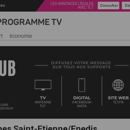
LES ANNONCES LÉGALES
déo
Consulter
Dé
AVEC TL7
PROGRAMME TV
rt
économie
nes Saint-Etienne/Enedis