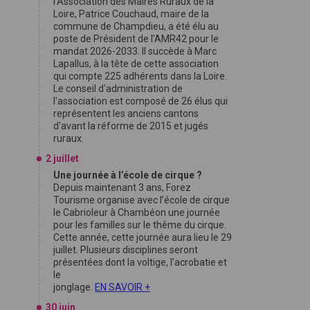
l'Association des Maires Ruraux de la
Loire, Patrice Couchaud, maire de la
commune de Champdieu, a été élu au
poste de Président de l'AMR42 pour le
mandat 2026-2033. Il succède à Marc
Lapallus, à la tête de cette association
qui compte 225 adhérents dans la Loire.
Le conseil d'administration de
l'association est composé de 26 élus qui
représentent les anciens cantons
d'avant la réforme de 2015 et jugés
ruraux.
2 juillet
Une journée à l’école de cirque ?
Depuis maintenant 3 ans, Forez
Tourisme organise avec l’école de cirque
le Cabrioleur à Chambéon une journée
pour les familles sur le thême du cirque.
Cette année, cette journée aura lieu le 29
juillet. Plusieurs disciplines seront
présentées dont la voltige, l’acrobatie et
le
jonglage.
EN SAVOIR +
30 juin