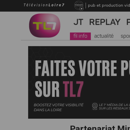
pub et production vi
JT
REPLAY
fil info
actualité
spo
Partenariat Mi