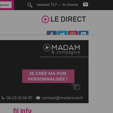
recevoir TL7 - la chaine
poser
LE
DIRECT
fil info