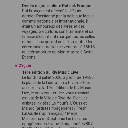
Décès du journaliste Patrick Françon
Pat Françon est décédé le 27 juin
dernier. Passionné par la politique locale
comme nationale et internationale, il
était un amoureux des livres et des
voyages. Sa culture, son humanité et sa
finesse d'esprit ont marqué toutes celles
et tous ceux qui ont croisé sa route. Une
cérémonie aura lieu ce vendredi à 15h15
au crématorium de Montmartre à Saint-
Etienne.
29 juin
1ère édition du Riv Music Live
Le lundi 13 juillet 2026, à partir de 19h30,
la place de la Libération à Rive-de-Gier
accueillera la 1ère édition de Riv Music
Live, le nouveau rendez-vous musical
estival de la Ville de Rive-de-Gier. Les
artistes invités : Le Youn’s, L'Ouss et
Mahoo (artistes ripagériens) / Fresh
LaDouille (rap français) / Meryl
Martorana et Stéphanie Lie (artistes
ripagériennes / variété pop années 80 à