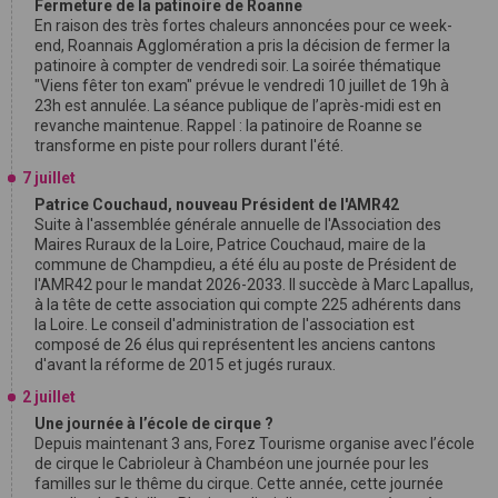
Fermeture de la patinoire de Roanne
En raison des très fortes chaleurs annoncées pour ce week-
end, Roannais Agglomération a pris la décision de fermer la
patinoire à compter de vendredi soir. La soirée thématique
"Viens fêter ton exam" prévue le vendredi 10 juillet de 19h à
23h est annulée. La séance publique de l’après-midi est en
revanche maintenue. Rappel : la patinoire de Roanne se
transforme en piste pour rollers durant l'été.
7 juillet
Patrice Couchaud, nouveau Président de l'AMR42
Suite à l'assemblée générale annuelle de l'Association des
Maires Ruraux de la Loire, Patrice Couchaud, maire de la
commune de Champdieu, a été élu au poste de Président de
l'AMR42 pour le mandat 2026-2033. Il succède à Marc Lapallus,
à la tête de cette association qui compte 225 adhérents dans
la Loire. Le conseil d'administration de l'association est
composé de 26 élus qui représentent les anciens cantons
d'avant la réforme de 2015 et jugés ruraux.
2 juillet
Une journée à l’école de cirque ?
Depuis maintenant 3 ans, Forez Tourisme organise avec l’école
de cirque le Cabrioleur à Chambéon une journée pour les
familles sur le thême du cirque. Cette année, cette journée