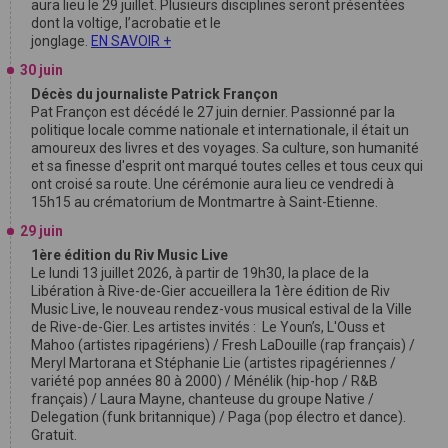
aura lieu le 29 juillet. Plusieurs disciplines seront présentées
dont la voltige, l’acrobatie et le
jonglage.
EN SAVOIR +
30 juin
Décès du journaliste Patrick Françon
Pat Françon est décédé le 27 juin dernier. Passionné par la
politique locale comme nationale et internationale, il était un
amoureux des livres et des voyages. Sa culture, son humanité
et sa finesse d'esprit ont marqué toutes celles et tous ceux qui
ont croisé sa route. Une cérémonie aura lieu ce vendredi à
15h15 au crématorium de Montmartre à Saint-Etienne.
29 juin
1ère édition du Riv Music Live
Le lundi 13 juillet 2026, à partir de 19h30, la place de la
Libération à Rive-de-Gier accueillera la 1ère édition de Riv
Music Live, le nouveau rendez-vous musical estival de la Ville
de Rive-de-Gier. Les artistes invités : Le Youn’s, L'Ouss et
Mahoo (artistes ripagériens) / Fresh LaDouille (rap français) /
Meryl Martorana et Stéphanie Lie (artistes ripagériennes /
variété pop années 80 à 2000) / Ménélik (hip-hop / R&B
français) / Laura Mayne, chanteuse du groupe Native /
Delegation (funk britannique) / Paga (pop électro et dance).
Gratuit.