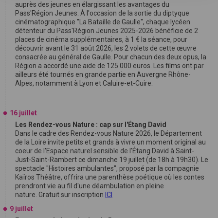
auprès des jeunes en élargissant les avantages du
Pass'Région Jeunes. À l'occasion de la sortie du diptyque
cinématographique "La Bataille de Gaulle", chaque lycéen
détenteur du Pass'Région Jeunes 2025-2026 bénéficie de 2
places de cinéma supplémentaires, à 1 € la séance, pour
découvrir avant le 31 août 2026, les 2 volets de cette œuvre
consacrée au général de Gaulle. Pour chacun des deux opus, la
Région a accordé une aide de 125 000 euros. Les films ont par
ailleurs été tournés en grande partie en Auvergne Rhône-
Alpes, notamment à Lyon et Caluire-et-Cuire.
16 juillet
Les Rendez-vous Nature : cap sur l'Étang David
Dans le cadre des Rendez-vous Nature 2026, le Département
de la Loire invite petits et grands à vivre un moment original au
coeur de l'Espace naturel sensible de l'Étang David à Saint-
Just-Saint-Rambert ce dimanche 19 juillet (de 18h à 19h30). Le
spectacle "Histoires ambulantes", proposé par la compagnie
Kaïros Théâtre, offrira une parenthèse poétique où les contes
prendront vie au fil d'une déambulation en pleine
nature. Gratuit sur inscription
ICI
9 juillet