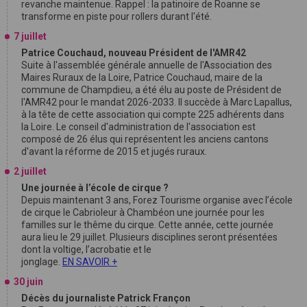
revanche maintenue. Rappel : la patinoire de Roanne se
transforme en piste pour rollers durant l'été.
7 juillet
Patrice Couchaud, nouveau Président de l'AMR42
Suite à l'assemblée générale annuelle de l'Association des
Maires Ruraux de la Loire, Patrice Couchaud, maire de la
commune de Champdieu, a été élu au poste de Président de
l'AMR42 pour le mandat 2026-2033. Il succède à Marc Lapallus,
à la tête de cette association qui compte 225 adhérents dans
la Loire. Le conseil d'administration de l'association est
composé de 26 élus qui représentent les anciens cantons
d'avant la réforme de 2015 et jugés ruraux.
2 juillet
Une journée à l’école de cirque ?
Depuis maintenant 3 ans, Forez Tourisme organise avec l’école
de cirque le Cabrioleur à Chambéon une journée pour les
familles sur le thême du cirque. Cette année, cette journée
aura lieu le 29 juillet. Plusieurs disciplines seront présentées
dont la voltige, l’acrobatie et le
jonglage.
EN SAVOIR +
30 juin
Décès du journaliste Patrick Françon