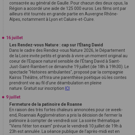
consacrée au général de Gaulle. Pour chacun des deux opus, la
Région a accordé une aide de 125 000 euros. Les films ont par
ailleurs été tournés en grande partie en Auvergne Rhône-
Alpes, notamment à Lyon et Caluire-et-Cuire.
16 juillet
Les Rendez-vous Nature : cap sur l'Étang David
Dans le cadre des Rendez-vous Nature 2026, le Département
de la Loire invite petits et grands à vivre un moment original au
coeur de l'Espace naturel sensible de l'Étang David à Saint-
Just-Saint-Rambert ce dimanche 19 juillet (de 18h à 19h30). Le
spectacle "Histoires ambulantes", proposé par la compagnie
Kaïros Théâtre, offrira une parenthèse poétique où les contes
prendront vie au fil d'une déambulation en pleine
nature. Gratuit sur inscription
ICI
9 juillet
Fermeture de la patinoire de Roanne
En raison des très fortes chaleurs annoncées pour ce week-
end, Roannais Agglomération a pris la décision de fermer la
patinoire à compter de vendredi soir. La soirée thématique
"Viens fêter ton exam" prévue le vendredi 10 juillet de 19h à
23h est annulée. La séance publique de l’après-midi est en