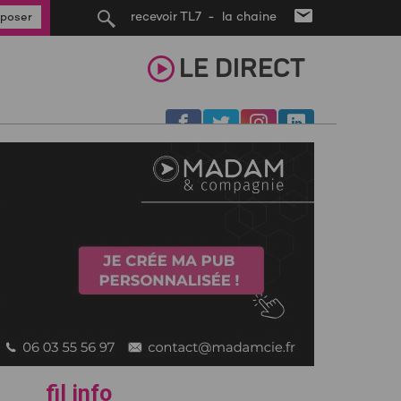
recevoir TL7 - la chaine
poser
LE
DIRECT
fil info