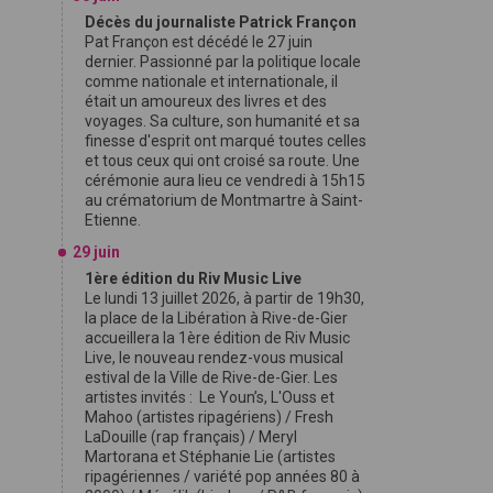
Décès du journaliste Patrick Françon
Pat Françon est décédé le 27 juin
dernier. Passionné par la politique locale
comme nationale et internationale, il
était un amoureux des livres et des
voyages. Sa culture, son humanité et sa
finesse d'esprit ont marqué toutes celles
et tous ceux qui ont croisé sa route. Une
cérémonie aura lieu ce vendredi à 15h15
au crématorium de Montmartre à Saint-
Etienne.
29 juin
1ère édition du Riv Music Live
Le lundi 13 juillet 2026, à partir de 19h30,
la place de la Libération à Rive-de-Gier
accueillera la 1ère édition de Riv Music
Live, le nouveau rendez-vous musical
estival de la Ville de Rive-de-Gier. Les
artistes invités : Le Youn’s, L'Ouss et
Mahoo (artistes ripagériens) / Fresh
LaDouille (rap français) / Meryl
Martorana et Stéphanie Lie (artistes
ripagériennes / variété pop années 80 à