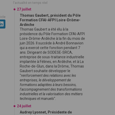
l'actualité en temps réel
27 juillet
Thomas Gaubert, président du Pôle
ticle
Formation CFAI-AFPI Loire-Drôme-
Ardèche
Thomas Gaubert a été élu à la
présidence du Pôle Formation CFAI-AFPI
Loire-Drôme-Ardèche à la fin du mois de
juin 2026. Il succède à André Bonnavion
qui a exercé cette fonction pendant 7
ans. Dirigeant de SODESE-SRCA,
entreprise de sous-traitance industrielle
implantée à Félines, en Ardèche, et à La
Roche-de-Glun, dans la Drôme, Thomas
Gaubert souhaite développer le
"
renforcement des relations avec les
entreprises, le développement de
formations adaptées à leurs besoins,
l’accompagnement des transformations
industrielles et la valorisation des métiers
techniques et manuels
".
24 juillet
Audrey Lyonnet, Présidente de