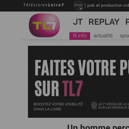
pub et production vi
JT
REPLAY
fil info
actualité
spo
Un homme percut