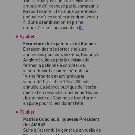
18h à 19h30). Le spectacle "Histoires
ambulantes", proposé par la compagnie
Kaïros Théâtre, offrira une parenthèse
poétique où les contes prendront vie au
fil d'une déambulation en pleine
nature. Gratuit sur inscription
ICI
9 juillet
Fermeture de la patinoire de Roanne
En raison des très fortes chaleurs
annoncées pour ce week-end, Roannais
Agglomération a pris la décision de
fermer la patinoire à compter de
vendredi soir. La soirée thématique
"Viens fêter ton exam" prévue le
vendredi 10 juillet de 19h à 23h est
annulée. La séance publique de l’après-
midi est en revanche maintenue. Rappel
: la patinoire de Roanne se transforme
en piste pour rollers durant l'été.
7 juillet
Patrice Couchaud, nouveau Président
de l'AMR42
Suite à l'assemblée générale annuelle de