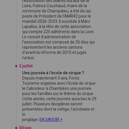
l'Association des Maires Ruraux de la
Loire, Patrice Couchaud, maire de la
commune de Champdieu, a été élu au
poste de Président de l'AMR42 pour le
mandat 2026-2033. Il succède à Marc
Lapallus, à la tête de cette association
qui compte 225 adhérents dans la Loire.
Le conseil d'administration de
l'association est composé de 26 élus qui
représentent les anciens cantons
d'avant la réforme de 2015 et jugés
ruraux.
2 juillet
Une journée à l’école de cirque ?
Depuis maintenant 3 ans, Forez
Tourisme organise avec l’école de cirque
le Cabrioleur à Chambéon une journée
pour les familles sur le thême du cirque.
Cette année, cette journée aura lieu le 29
juillet. Plusieurs disciplines seront
présentées dont la voltige, l’acrobatie et
le
jonglage.
EN SAVOIR +
30 juin