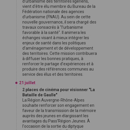
d’urbanisme des territoires ligériens,
vient d'être élu membre du Bureau de la
Fédération nationale des agences
d’urbanisme (FNAU). Au sein de cette
nouvelle gouvernance, il sera chargé des
travaux consacrés à "l’urbanisme
favorable à la santé". Il animera les
échanges visant à mieux intégrer les
enjeux de santé dans les politiques
d’aménagement et de développement
des territoires. Cette mission contribuera
à diffuser les bonnes pratiques, à
renforcer le partage d’expériences et à
produire des références communes au
service des élus et des territoires.
21 juillet
2 places de cinéma pour visionner "La
Bataille de Gaulle"
La Région Auvergne-Rhône-Alpes
souhaite renforcer son engagement en
faveur de la transmission de la mémoire
auprès des jeunes en élargissant les
avantages du Pass'Région Jeunes. À
l'occasion de la sortie du diptyque