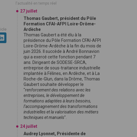
l'actualité en temps réel
27 juillet
Thomas Gaubert, président du Pôle
Formation CFAI-AFPI Loire-Drôme-
ticle
Ardèche
Thomas Gaubert a été élu à la
présidence du Pôle Formation CFAI-AFPI
Loire-Drôme-Ardèche à la fin du mois de
juin 2026. Il succède à André Bonnavion
qui a exercé cette fonction pendant 7
ans. Dirigeant de SODESE-SRCA,
entreprise de sous-traitance industrielle
implantée à Félines, en Ardèche, et à La
Roche-de-Glun, dans la Drôme, Thomas
Gaubert souhaite développer le
"
renforcement des relations avec les
entreprises, le développement de
formations adaptées à leurs besoins,
l’accompagnement des transformations
industrielles et la valorisation des métiers
techniques et manuels
".
24 juillet
Audrey Lyonnet, Présidente de