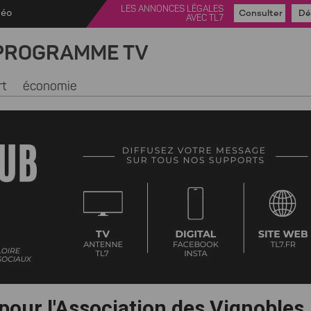
LES ANNONCES LÉGALES
déo
Consulter
Dé
AVEC TL7
PROGRAMME TV
rt
économie
pour l'Association des Vignobles