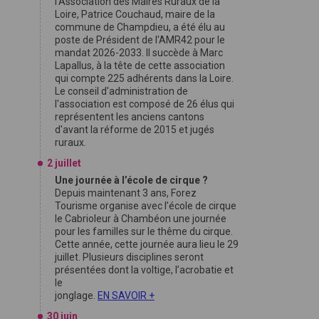
l'Association des Maires Ruraux de la
Loire, Patrice Couchaud, maire de la
commune de Champdieu, a été élu au
poste de Président de l'AMR42 pour le
mandat 2026-2033. Il succède à Marc
Lapallus, à la tête de cette association
qui compte 225 adhérents dans la Loire.
Le conseil d'administration de
l'association est composé de 26 élus qui
représentent les anciens cantons
d'avant la réforme de 2015 et jugés
ruraux.
2 juillet
Une journée à l’école de cirque ?
Depuis maintenant 3 ans, Forez
Tourisme organise avec l’école de cirque
le Cabrioleur à Chambéon une journée
pour les familles sur le thême du cirque.
Cette année, cette journée aura lieu le 29
juillet. Plusieurs disciplines seront
présentées dont la voltige, l’acrobatie et
le
jonglage.
EN SAVOIR +
30 juin