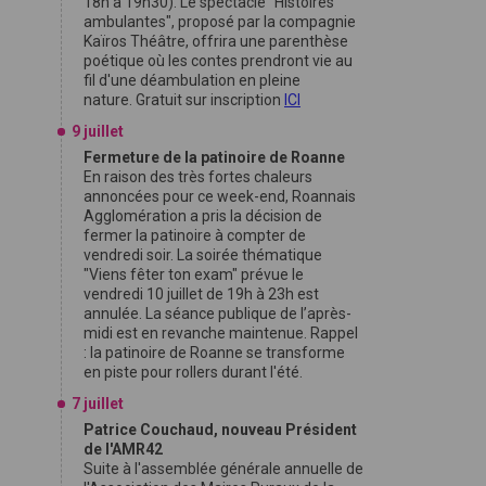
18h à 19h30). Le spectacle "Histoires
ambulantes", proposé par la compagnie
Kaïros Théâtre, offrira une parenthèse
poétique où les contes prendront vie au
fil d'une déambulation en pleine
nature. Gratuit sur inscription
ICI
9 juillet
Fermeture de la patinoire de Roanne
En raison des très fortes chaleurs
annoncées pour ce week-end, Roannais
Agglomération a pris la décision de
fermer la patinoire à compter de
vendredi soir. La soirée thématique
"Viens fêter ton exam" prévue le
vendredi 10 juillet de 19h à 23h est
annulée. La séance publique de l’après-
midi est en revanche maintenue. Rappel
: la patinoire de Roanne se transforme
en piste pour rollers durant l'été.
7 juillet
Patrice Couchaud, nouveau Président
de l'AMR42
Suite à l'assemblée générale annuelle de