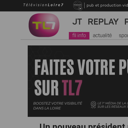
pub et production vi
JT
REPLAY
fil info
actualité
spo
Un nouveau président 