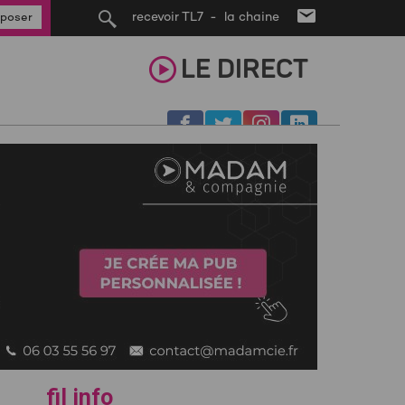
recevoir TL7 - la chaine
poser
LE
DIRECT
fil info