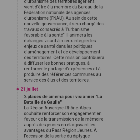
d’urbanisme des territoires ligériens,
vient d'être élu membre du Bureau de la
Fédération nationale des agences
d’urbanisme (FNAU). Au sein de cette
nouvelle gouvernance, il sera chargé des
travaux consacrés à "l’urbanisme
favorable à la santé". Il animera les
échanges visant à mieux intégrer les
enjeux de santé dans les politiques
d’aménagement et de développement
des territoires. Cette mission contribuera
à diffuser les bonnes pratiques, à
renforcer le partage d’expériences et à
produire des références communes au
service des élus et des territoires.
21 juillet
2 places de cinéma pour visionner "La
Bataille de Gaulle"
La Région Auvergne-Rhône-Alpes
souhaite renforcer son engagement en
faveur de la transmission de la mémoire
auprès des jeunes en élargissant les
avantages du Pass'Région Jeunes. À
l'occasion de la sortie du diptyque