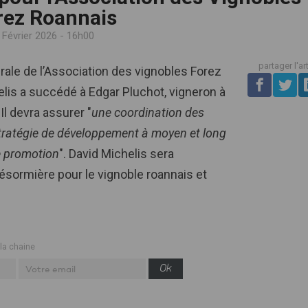
rez Roannais
 Février 2026 - 16h00
partager l'ar
rale de l’Association des vignobles Forez
elis a succédé à Edgar Pluchot, vigneron à
Il devra assurer "
une
coordination des
stratégie de développement à moyen et long
e promotion
". David Michelis sera
sormière pour le vignoble roannais et
 la chaine
Ok