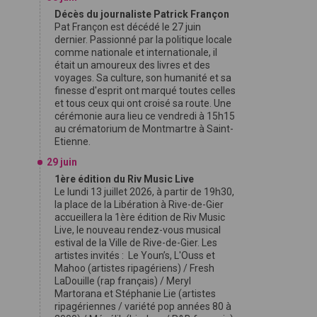
Décès du journaliste Patrick Françon
Pat Françon est décédé le 27 juin
dernier. Passionné par la politique locale
comme nationale et internationale, il
était un amoureux des livres et des
voyages. Sa culture, son humanité et sa
finesse d'esprit ont marqué toutes celles
et tous ceux qui ont croisé sa route. Une
cérémonie aura lieu ce vendredi à 15h15
au crématorium de Montmartre à Saint-
Etienne.
29 juin
1ère édition du Riv Music Live
Le lundi 13 juillet 2026, à partir de 19h30,
la place de la Libération à Rive-de-Gier
accueillera la 1ère édition de Riv Music
Live, le nouveau rendez-vous musical
estival de la Ville de Rive-de-Gier. Les
artistes invités : Le Youn’s, L'Ouss et
Mahoo (artistes ripagériens) / Fresh
LaDouille (rap français) / Meryl
Martorana et Stéphanie Lie (artistes
ripagériennes / variété pop années 80 à