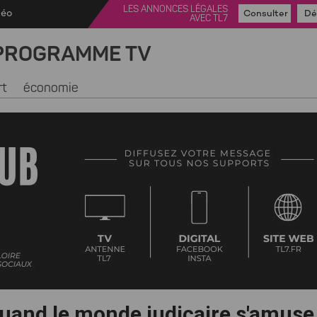
LES ANNONCES LÉGALES
déo
Consulter
Dé
AVEC TL7
PROGRAMME TV
rt
économie
 quand le monde judicaire s'amuse