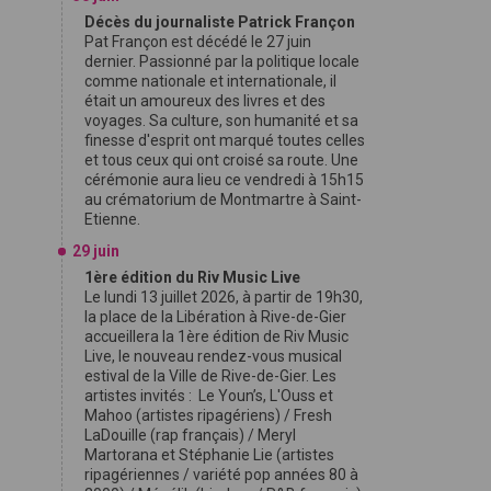
Décès du journaliste Patrick Françon
Pat Françon est décédé le 27 juin
dernier. Passionné par la politique locale
comme nationale et internationale, il
était un amoureux des livres et des
voyages. Sa culture, son humanité et sa
finesse d'esprit ont marqué toutes celles
et tous ceux qui ont croisé sa route. Une
cérémonie aura lieu ce vendredi à 15h15
au crématorium de Montmartre à Saint-
Etienne.
29 juin
1ère édition du Riv Music Live
Le lundi 13 juillet 2026, à partir de 19h30,
la place de la Libération à Rive-de-Gier
accueillera la 1ère édition de Riv Music
Live, le nouveau rendez-vous musical
estival de la Ville de Rive-de-Gier. Les
artistes invités : Le Youn’s, L'Ouss et
Mahoo (artistes ripagériens) / Fresh
LaDouille (rap français) / Meryl
Martorana et Stéphanie Lie (artistes
ripagériennes / variété pop années 80 à