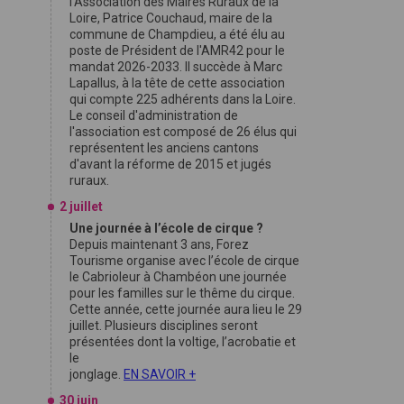
l'Association des Maires Ruraux de la
Loire, Patrice Couchaud, maire de la
commune de Champdieu, a été élu au
poste de Président de l'AMR42 pour le
mandat 2026-2033. Il succède à Marc
Lapallus, à la tête de cette association
qui compte 225 adhérents dans la Loire.
Le conseil d'administration de
l'association est composé de 26 élus qui
représentent les anciens cantons
d'avant la réforme de 2015 et jugés
ruraux.
2 juillet
Une journée à l’école de cirque ?
Depuis maintenant 3 ans, Forez
Tourisme organise avec l’école de cirque
le Cabrioleur à Chambéon une journée
pour les familles sur le thême du cirque.
Cette année, cette journée aura lieu le 29
juillet. Plusieurs disciplines seront
présentées dont la voltige, l’acrobatie et
le
jonglage.
EN SAVOIR +
30 juin