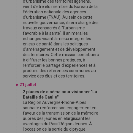
d’urbanisme des territoires ligériens,
vient d'être élu membre du Bureau de la
Fédération nationale des agences
d’urbanisme (FNAU). Au sein de cette
nouvelle gouvernance, il sera chargé des
travaux consacrés à "l’urbanisme
favorable à la santé". Il animera les
échanges visant à mieux intégrer les
enjeux de santé dans les politiques
d’aménagement et de développement
des territoires. Cette mission contribuera
à diffuser les bonnes pratiques, à
renforcer le partage d’expériences et à
produire des références communes au
service des élus et des territoires.
21 juillet
2 places de cinéma pour visionner "La
Bataille de Gaulle"
La Région Auvergne-Rhône-Alpes
souhaite renforcer son engagement en
faveur de la transmission de la mémoire
auprès des jeunes en élargissant les
avantages du Pass'Région Jeunes. À
l'occasion de la sortie du diptyque