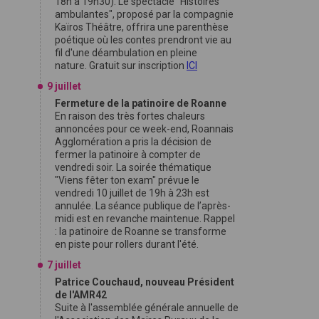
18h à 19h30). Le spectacle "Histoires
ambulantes", proposé par la compagnie
Kaïros Théâtre, offrira une parenthèse
poétique où les contes prendront vie au
fil d'une déambulation en pleine
nature. Gratuit sur inscription
ICI
9 juillet
Fermeture de la patinoire de Roanne
En raison des très fortes chaleurs
annoncées pour ce week-end, Roannais
Agglomération a pris la décision de
fermer la patinoire à compter de
vendredi soir. La soirée thématique
"Viens fêter ton exam" prévue le
vendredi 10 juillet de 19h à 23h est
annulée. La séance publique de l’après-
midi est en revanche maintenue. Rappel
: la patinoire de Roanne se transforme
en piste pour rollers durant l'été.
7 juillet
Patrice Couchaud, nouveau Président
de l'AMR42
Suite à l'assemblée générale annuelle de