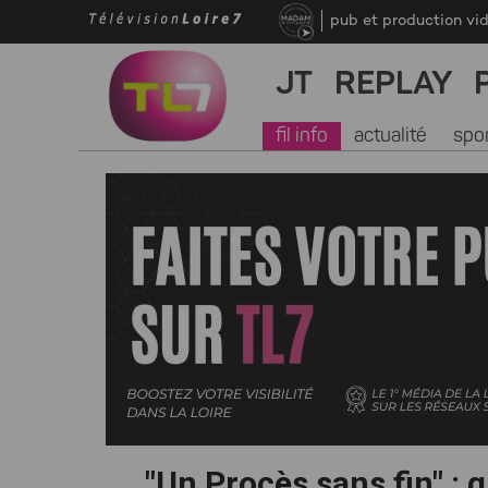
pub et production vi
JT
REPLAY
fil info
actualité
spo
"Un Procès sans fin" :