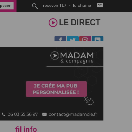
recevoir TL7 - la chaine
poser
LE
DIRECT
fil info