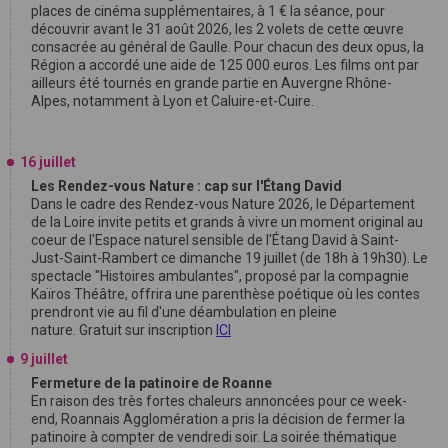
places de cinéma supplémentaires, à 1 € la séance, pour
découvrir avant le 31 août 2026, les 2 volets de cette œuvre
consacrée au général de Gaulle. Pour chacun des deux opus, la
Région a accordé une aide de 125 000 euros. Les films ont par
ailleurs été tournés en grande partie en Auvergne Rhône-
Alpes, notamment à Lyon et Caluire-et-Cuire.
16 juillet
Les Rendez-vous Nature : cap sur l'Étang David
Dans le cadre des Rendez-vous Nature 2026, le Département
de la Loire invite petits et grands à vivre un moment original au
coeur de l'Espace naturel sensible de l'Étang David à Saint-
Just-Saint-Rambert ce dimanche 19 juillet (de 18h à 19h30). Le
spectacle "Histoires ambulantes", proposé par la compagnie
Kaïros Théâtre, offrira une parenthèse poétique où les contes
prendront vie au fil d'une déambulation en pleine
nature. Gratuit sur inscription
ICI
9 juillet
Fermeture de la patinoire de Roanne
En raison des très fortes chaleurs annoncées pour ce week-
end, Roannais Agglomération a pris la décision de fermer la
patinoire à compter de vendredi soir. La soirée thématique