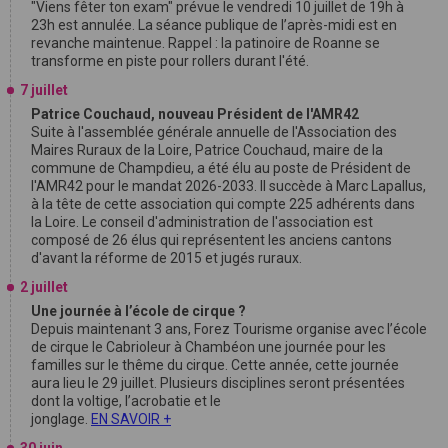
"Viens fêter ton exam" prévue le vendredi 10 juillet de 19h à
23h est annulée. La séance publique de l’après-midi est en
revanche maintenue. Rappel : la patinoire de Roanne se
transforme en piste pour rollers durant l'été.
7 juillet
Patrice Couchaud, nouveau Président de l'AMR42
Suite à l'assemblée générale annuelle de l'Association des
Maires Ruraux de la Loire, Patrice Couchaud, maire de la
commune de Champdieu, a été élu au poste de Président de
l'AMR42 pour le mandat 2026-2033. Il succède à Marc Lapallus,
à la tête de cette association qui compte 225 adhérents dans
la Loire. Le conseil d'administration de l'association est
composé de 26 élus qui représentent les anciens cantons
d'avant la réforme de 2015 et jugés ruraux.
2 juillet
Une journée à l’école de cirque ?
Depuis maintenant 3 ans, Forez Tourisme organise avec l’école
de cirque le Cabrioleur à Chambéon une journée pour les
familles sur le thême du cirque. Cette année, cette journée
aura lieu le 29 juillet. Plusieurs disciplines seront présentées
dont la voltige, l’acrobatie et le
jonglage.
EN SAVOIR +
30 juin