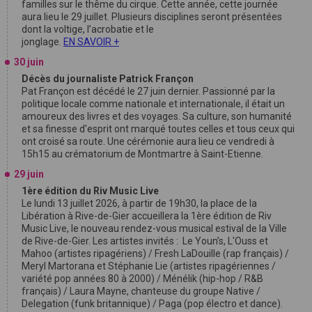
familles sur le thême du cirque. Cette année, cette journée
aura lieu le 29 juillet. Plusieurs disciplines seront présentées
dont la voltige, l’acrobatie et le
jonglage.
EN SAVOIR +
30 juin
Décès du journaliste Patrick Françon
Pat Françon est décédé le 27 juin dernier. Passionné par la
politique locale comme nationale et internationale, il était un
amoureux des livres et des voyages. Sa culture, son humanité
et sa finesse d'esprit ont marqué toutes celles et tous ceux qui
ont croisé sa route. Une cérémonie aura lieu ce vendredi à
15h15 au crématorium de Montmartre à Saint-Etienne.
29 juin
1ère édition du Riv Music Live
Le lundi 13 juillet 2026, à partir de 19h30, la place de la
Libération à Rive-de-Gier accueillera la 1ère édition de Riv
Music Live, le nouveau rendez-vous musical estival de la Ville
de Rive-de-Gier. Les artistes invités : Le Youn’s, L'Ouss et
Mahoo (artistes ripagériens) / Fresh LaDouille (rap français) /
Meryl Martorana et Stéphanie Lie (artistes ripagériennes /
variété pop années 80 à 2000) / Ménélik (hip-hop / R&B
français) / Laura Mayne, chanteuse du groupe Native /
Delegation (funk britannique) / Paga (pop électro et dance).