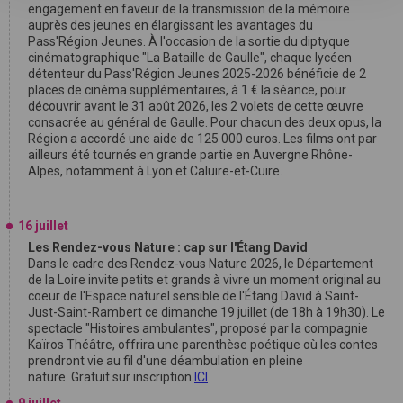
engagement en faveur de la transmission de la mémoire
auprès des jeunes en élargissant les avantages du
Pass'Région Jeunes. À l'occasion de la sortie du diptyque
cinématographique "La Bataille de Gaulle", chaque lycéen
détenteur du Pass'Région Jeunes 2025-2026 bénéficie de 2
places de cinéma supplémentaires, à 1 € la séance, pour
découvrir avant le 31 août 2026, les 2 volets de cette œuvre
consacrée au général de Gaulle. Pour chacun des deux opus, la
Région a accordé une aide de 125 000 euros. Les films ont par
ailleurs été tournés en grande partie en Auvergne Rhône-
Alpes, notamment à Lyon et Caluire-et-Cuire.
16 juillet
Les Rendez-vous Nature : cap sur l'Étang David
Dans le cadre des Rendez-vous Nature 2026, le Département
de la Loire invite petits et grands à vivre un moment original au
coeur de l'Espace naturel sensible de l'Étang David à Saint-
Just-Saint-Rambert ce dimanche 19 juillet (de 18h à 19h30). Le
spectacle "Histoires ambulantes", proposé par la compagnie
Kaïros Théâtre, offrira une parenthèse poétique où les contes
prendront vie au fil d'une déambulation en pleine
nature. Gratuit sur inscription
ICI
9 juillet