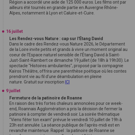
Région a accordé une aide de 125 000 euros. Les films ont par
ailleurs été tournés en grande partie en Auvergne Rhône-
Alpes, notamment à Lyon et Caluire-et-Cuire.
16 juillet
Les Rendez-vous Nature : cap sur l'Étang David
Dans le cadre des Rendez-vous Nature 2026, le Département
de la Loire invite petits et grands à vivre un moment original au
coeur de l'Espace naturel sensible de l'Étang David à Saint-
Just-Saint-Rambert ce dimanche 19 juillet (de 18h à 19h30). Le
spectacle "Histoires ambulantes", proposé par la compagnie
Kaïros Théâtre, offrira une parenthèse poétique où les contes
prendront vie au fil d'une déambulation en pleine
nature. Gratuit sur inscription
ICI
9 juillet
Fermeture de la patinoire de Roanne
En raison des très fortes chaleurs annoncées pour ce week-
end, Roannais Agglomération a pris la décision de fermer la
patinoire à compter de vendredi soir. La soirée thématique
"Viens fêter ton exam" prévue le vendredi 10 juillet de 19h à
23h est annulée. La séance publique de l’après-midi est en
revanche maintenue. Rappel : la patinoire de Roanne se