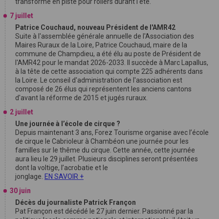
transforme en piste pour rollers durant l'été.
7 juillet
Patrice Couchaud, nouveau Président de l'AMR42
Suite à l'assemblée générale annuelle de l'Association des
Maires Ruraux de la Loire, Patrice Couchaud, maire de la
commune de Champdieu, a été élu au poste de Président de
l'AMR42 pour le mandat 2026-2033. Il succède à Marc Lapallus,
à la tête de cette association qui compte 225 adhérents dans
la Loire. Le conseil d'administration de l'association est
composé de 26 élus qui représentent les anciens cantons
d'avant la réforme de 2015 et jugés ruraux.
2 juillet
Une journée à l’école de cirque ?
Depuis maintenant 3 ans, Forez Tourisme organise avec l’école
de cirque le Cabrioleur à Chambéon une journée pour les
familles sur le thême du cirque. Cette année, cette journée
aura lieu le 29 juillet. Plusieurs disciplines seront présentées
dont la voltige, l’acrobatie et le
jonglage.
EN SAVOIR +
30 juin
Décès du journaliste Patrick Françon
Pat Françon est décédé le 27 juin dernier. Passionné par la