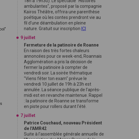
18h à 19h30). Le spectacle "Histoires
ambulantes", proposé par la compagnie
Kaïros Théâtre, offrira une parenthèse
poétique où les contes prendront vie au
fil d'une déambulation en pleine
nature. Gratuit sur inscription
ICI
ool"
9 juillet
Fermeture de la patinoire de Roanne
En raison des très fortes chaleurs
annoncées pour ce week-end, Roannais
Agglomération a pris la décision de
fermer la patinoire à compter de
vendredi soir. La soirée thématique
"Viens fêter ton exam" prévue le
vendredi 10 juillet de 19h à 23h est
annulée. La séance publique de l’après-
midi est en revanche maintenue. Rappel
: la patinoire de Roanne se transforme
es
en piste pour rollers durant l'été.
7 juillet
Patrice Couchaud, nouveau Président
de l'AMR42
Suite à l'assemblée générale annuelle de