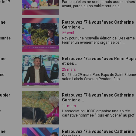
e le 17
Parce qu'elles ne sont jamais assez mises
avant, parce qu'on oublie tout ce q...
ine
Retrouvez "7 à vous" avec Catherine
Garnier e...
22 avril
journée
Rdv pour une nouvelle édition de "De Ferme
Ferme" un évènement organisé par l...
ine
Retrouvez "7 à vous" avec Rémi Pupi
et ses ...
25 mars
une
Du 27 au 29 mars Parc Expo de Saint-Etienn
salon Labels Saveurs Pendant 3 jo...
upier
Retrouvez "7 à vous" avec Catherine
Garnier e...
11 mars
e
L'association HODE organise une soirée
caritative nommée "Tous en Scène" au prof..
ine
Retrouvez "7 à vous" avec Catherine