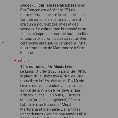
Décès du journaliste Patrick Françon
Pat Françon est décédé le 27 juin
dernier. Passionné par la politique locale
comme nationale et internationale, il
était un amoureux des livres et des
voyages. Sa culture, son humanité et sa
finesse d'esprit ont marqué toutes celles
et tous ceux qui ont croisé sa route. Une
rier
cérémonie aura lieu ce vendredi à 15h15
au crématorium de Montmartre à Saint-
Etienne.
29 juin
1ère édition du Riv Music Live
Le lundi 13 juillet 2026, à partir de 19h30,
la place de la Libération à Rive-de-Gier
accueillera la 1ère édition de Riv Music
Live, le nouveau rendez-vous musical
estival de la Ville de Rive-de-Gier. Les
artistes invités : Le Youn’s, L'Ouss et
Mahoo (artistes ripagériens) / Fresh
LaDouille (rap français) / Meryl
Martorana et Stéphanie Lie (artistes
ripagériennes / variété pop années 80 à