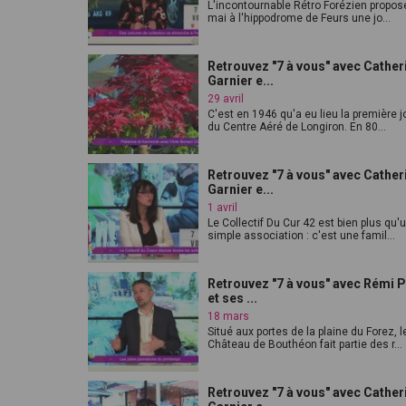
L'incontournable Rétro Forézien propos
mai à l'hippodrome de Feurs une jo...
Retrouvez "7 à vous" avec Cather
Garnier e...
29 avril
C'est en 1946 qu'a eu lieu la première 
du Centre Aéré de Longiron. En 80...
Retrouvez "7 à vous" avec Cather
Garnier e...
1 avril
Le Collectif Du Cur 42 est bien plus qu'
simple association : c'est une famil...
Retrouvez "7 à vous" avec Rémi P
et ses ...
18 mars
Situé aux portes de la plaine du Forez, l
Château de Bouthéon fait partie des r...
Retrouvez "7 à vous" avec Cather