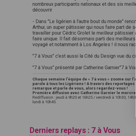
nombreux participants nationaux et des six meill
découvrir
- Dans "Le ligérien à l'autre bout du monde" renc
Arthur, un super pâtissier qui nous faire part de
travailler pour Cédric Grolet le meilleur pâtissier
faire unique. Il fait désormais parti des meilleur
voyagé et notamment à Los Angeles ! il nous ra
"7 à Vous" c'est aussi la Cité du Design vue du ci
"7 à Vous" présenté par Catherine Garnier"7 à Vo
Chaque semaine l'équipe de « 7 à vous » zoome sur l'ac
parole à tous les Ligériens ! A travers des reportages 
remarque et parle de vous, alors regardez-vous !
Première diffusion avec Catherine Garnier le mercred
Rediffusion : jeudi à 9h20 et 16h25 / vendredi à 10h30, 14h
lundi à 10h45.
Derniers replays : 7 à Vous