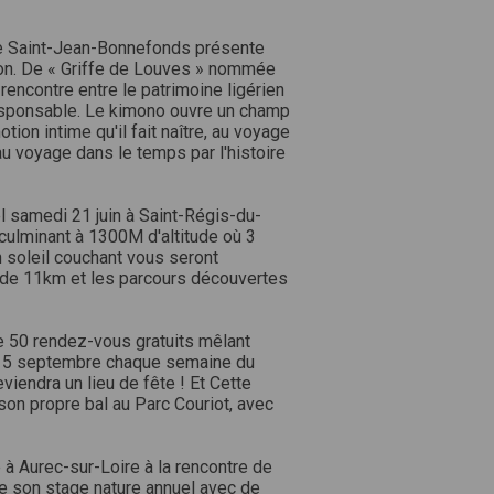
e Saint-Jean-Bonnefonds présente
tion. De « Griffe de Louves » nommée
rencontre entre le patrimoine ligérien
responsable. Le kimono ouvre un champ
tion intime qu'il fait naître, au voyage
au voyage dans le temps par l'histoire
el samedi 21 juin à Saint-Régis-du-
 culminant à 1300M d'altitude où 3
 soleil couchant vous seront
 de 11km et les parcours découvertes
e 50 rendez-vous gratuits mêlant
au 5 septembre chaque semaine du
iendra un lieu de fête ! Et Cette
on propre bal au Parc Couriot, avec
e à Aurec-sur-Loire à la rencontre de
de son stage nature annuel avec de