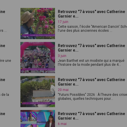
ine
Retrouvez "7 à vous" avec Catherine
Garnier e...
17 juin
Cette saison, l'école "American Dancin' Sch
s ...
l'une des plus anciennes écoles ...
ine
Retrouvez "7 à vous" avec Catherine
Garnier e...
3 juin
ère une
Jean Barthet est un modiste qui a marqué
l'histoire de la mode pendant plus de 4...
ine
Retrouvez "7 à vous" avec Catherine
Garnier e...
20 mai
 de la
"Futurs Possibles" 2026 : À l'heure des cris
globales, quelles techniques pour...
ine
Retrouvez "7 à vous" avec Catherine
Garnier e...
6 mai