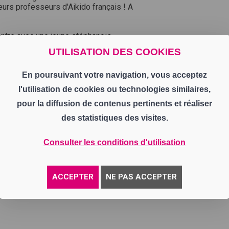
eurs professeurs d'Aikido français ! A
ontre avec une jeune stéphanois,
 ses années de formation avant de
UTILISATION DES COOKIES
 au monde ! où il a acquis un savoir-
s ! mais avant cela il a beaucoup
conte
En poursuivant votre navigation, vous acceptez
l'utilisation de cookies ou technologies similaires,
el !
pour la diffusion de contenus pertinents et réaliser
us" présenté par Catherine Garnier
des statistiques des visites.
tualité de la Loire et donne la
ou en plateau, "7 à vous" vous
Consulter les conditions d'utilisation
i à 19h35.
30 et 21h35 / samedi à 14h45 /
ACCEPTER
NE PAS ACCEPTER
https://www.tl7.fr/replayDetail.php?idEmission=80&idVideo=x9l73ua&s