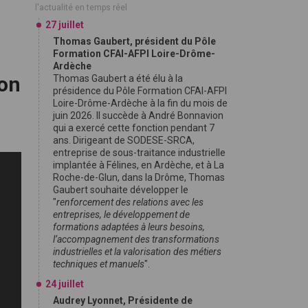
l'actualité en temps réel
27 juillet
Thomas Gaubert, président du Pôle
Formation CFAI-AFPI Loire-Drôme-
Ardèche
ion
Thomas Gaubert a été élu à la
présidence du Pôle Formation CFAI-AFPI
Loire-Drôme-Ardèche à la fin du mois de
juin 2026. Il succède à André Bonnavion
qui a exercé cette fonction pendant 7
ans. Dirigeant de SODESE-SRCA,
entreprise de sous-traitance industrielle
implantée à Félines, en Ardèche, et à La
Roche-de-Glun, dans la Drôme, Thomas
Gaubert souhaite développer le
"
renforcement des relations avec les
entreprises, le développement de
formations adaptées à leurs besoins,
l’accompagnement des transformations
industrielles et la valorisation des métiers
techniques et manuels
".
24 juillet
Audrey Lyonnet, Présidente de