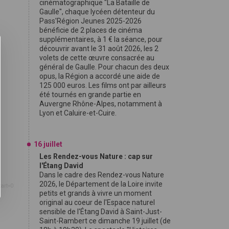
cinématographique "La Bataille de
Gaulle", chaque lycéen détenteur du
Pass'Région Jeunes 2025-2026
bénéficie de 2 places de cinéma
supplémentaires, à 1 € la séance, pour
découvrir avant le 31 août 2026, les 2
volets de cette œuvre consacrée au
général de Gaulle. Pour chacun des deux
opus, la Région a accordé une aide de
125 000 euros. Les films ont par ailleurs
été tournés en grande partie en
Auvergne Rhône-Alpes, notamment à
Lyon et Caluire-et-Cuire.
16 juillet
Les Rendez-vous Nature : cap sur
l'Étang David
Dans le cadre des Rendez-vous Nature
2026, le Département de la Loire invite
tart=0
petits et grands à vivre un moment
original au coeur de l'Espace naturel
sensible de l'Étang David à Saint-Just-
Saint-Rambert ce dimanche 19 juillet (de