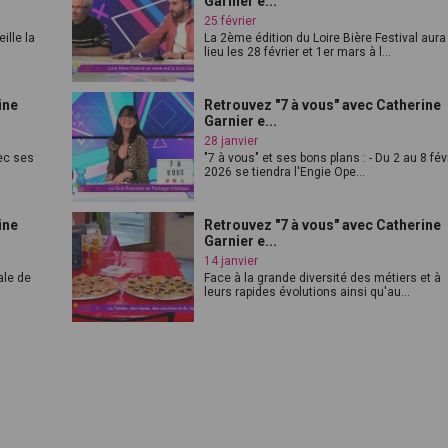
Garnier e...
25 février
ille la
La 2ème édition du Loire Bière Festival aura
lieu les 28 février et 1er mars à l...
ine
Retrouvez "7 à vous" avec Catherine
Garnier e...
28 janvier
ec ses
"7 à vous" et ses bons plans : - Du 2 au 8 fév
2026 se tiendra l'Engie Ope...
ine
Retrouvez "7 à vous" avec Catherine
Garnier e...
14 janvier
ale de
Face à la grande diversité des métiers et à
leurs rapides évolutions ainsi qu'au...