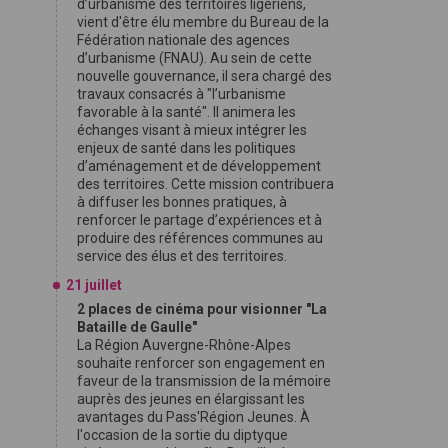
d’urbanisme des territoires ligériens,
vient d'être élu membre du Bureau de la
Fédération nationale des agences
d’urbanisme (FNAU). Au sein de cette
nouvelle gouvernance, il sera chargé des
travaux consacrés à "l’urbanisme
favorable à la santé". Il animera les
échanges visant à mieux intégrer les
enjeux de santé dans les politiques
d’aménagement et de développement
des territoires. Cette mission contribuera
à diffuser les bonnes pratiques, à
renforcer le partage d’expériences et à
produire des références communes au
service des élus et des territoires.
21 juillet
2 places de cinéma pour visionner "La
Bataille de Gaulle"
La Région Auvergne-Rhône-Alpes
souhaite renforcer son engagement en
faveur de la transmission de la mémoire
auprès des jeunes en élargissant les
avantages du Pass'Région Jeunes. À
l'occasion de la sortie du diptyque