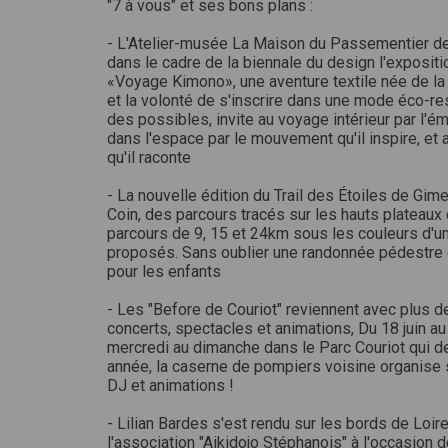
"7 à vous" et ses bons plans :
- L'Atelier-musée La Maison du Passementier d
dans le cadre de la biennale du design l'exposi
«Voyage Kimono», une aventure textile née de la 
et la volonté de s'inscrire dans une mode éco-
des possibles, invite au voyage intérieur par l'émo
dans l'espace par le mouvement qu'il inspire, et 
qu'il raconte
- La nouvelle édition du Trail des Étoiles de Gim
Coin, des parcours tracés sur les hauts plateaux
parcours de 9, 15 et 24km sous les couleurs d'un
proposés. Sans oublier une randonnée pédestre
pour les enfants
- Les "Before de Couriot" reviennent avec plus d
concerts, spectacles et animations, Du 18 juin 
mercredi au dimanche dans le Parc Couriot qui dev
année, la caserne de pompiers voisine organise s
DJ et animations !
- Lilian Bardes s'est rendu sur les bords de Loir
l'association "Aikidojo Stéphanois" à l'occasion 