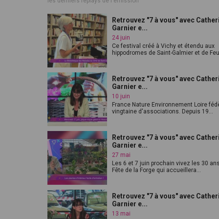
les derniers replays de l'émission
Retrouvez "7 à vous" avec Cather
Garnier e...
24 juin
Ce festival créé à Vichy et étendu aux
hippodromes de Saint-Galmier et de Feur
Retrouvez "7 à vous" avec Cather
Garnier e...
10 juin
France Nature Environnement Loire féd
vingtaine d'associations. Depuis 19...
Retrouvez "7 à vous" avec Cather
Garnier e...
27 mai
Les 6 et 7 juin prochain vivez les 30 ans
Fête de la Forge qui accueillera...
Retrouvez "7 à vous" avec Cather
Garnier e...
13 mai