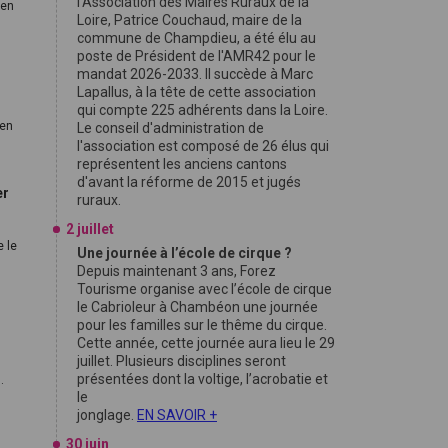
l'Association des Maires Ruraux de la
 en
Loire, Patrice Couchaud, maire de la
commune de Champdieu, a été élu au
poste de Président de l'AMR42 pour le
mandat 2026-2033. Il succède à Marc
Lapallus, à la tête de cette association
qui compte 225 adhérents dans la Loire.
 en
Le conseil d'administration de
l'association est composé de 26 élus qui
représentent les anciens cantons
d'avant la réforme de 2015 et jugés
er
ruraux.
2 juillet
e le
Une journée à l’école de cirque ?
Depuis maintenant 3 ans, Forez
Tourisme organise avec l’école de cirque
le Cabrioleur à Chambéon une journée
pour les familles sur le thême du cirque.
Cette année, cette journée aura lieu le 29
juillet. Plusieurs disciplines seront
présentées dont la voltige, l’acrobatie et
.
le
jonglage.
EN SAVOIR +
30 juin