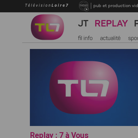
pub et production vi
JT
REPLAY
fil info
actualité
spo
Replay : 7 à Vous