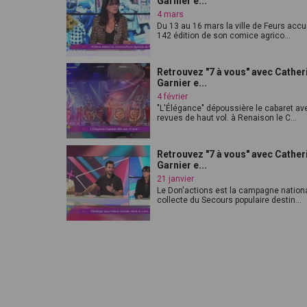
Garnier e...
4 mars
Du 13 au 16 mars la ville de Feurs accue
142 édition de son comice agrico...
Retrouvez "7 à vous" avec Cather
Garnier e...
4 février
"L'Élégance" dépoussière le cabaret av
revues de haut vol. à Renaison le C...
Retrouvez "7 à vous" avec Cather
Garnier e...
21 janvier
Le Don'actions est la campagne nation
collecte du Secours populaire destin...