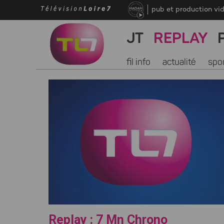
pub et production vi
JT
REPLAY
fil info
actualité
spo
Replay : 7 Mn Chrono