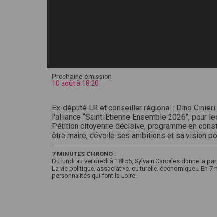
Prochaine émission
10 août à 18:20
Ex-député LR et conseiller régional : Dino Cinieri 
l'alliance “Saint-Étienne Ensemble 2026”, pour l
Pétition citoyenne décisive, programme en constru
être maire, dévoile ses ambitions et sa vision pou
7 MINUTES CHRONO :
Du lundi au vendredi à 18h55, Sylvain Carceles donne la par
La vie politique, associative, culturelle, économique… En 7
personnalités qui font la Loire.