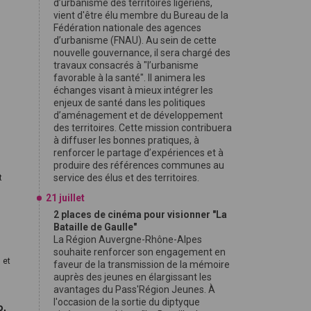
d’urbanisme des territoires ligériens,
vient d'être élu membre du Bureau de la
Fédération nationale des agences
d’urbanisme (FNAU). Au sein de cette
nouvelle gouvernance, il sera chargé des
e
travaux consacrés à "l’urbanisme
favorable à la santé". Il animera les
échanges visant à mieux intégrer les
enjeux de santé dans les politiques
d’aménagement et de développement
des territoires. Cette mission contribuera
à diffuser les bonnes pratiques, à
renforcer le partage d’expériences et à
produire des références communes au
service des élus et des territoires.
t
21 juillet
2 places de cinéma pour visionner "La
Bataille de Gaulle"
La Région Auvergne-Rhône-Alpes
souhaite renforcer son engagement en
 et
faveur de la transmission de la mémoire
auprès des jeunes en élargissant les
avantages du Pass'Région Jeunes. À
l'occasion de la sortie du diptyque
o,