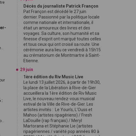
tre
Décès du journaliste Patrick Françon
Pat Françon est décédé le 27 juin
dernier. Passionné par la politique locale
comme nationale et internationale, il
er-
était un amoureux des livres et des
voyages. Sa culture, son humanité et sa
finesse d'esprit ont marqué toutes celles
et tous ceux qui ont croisé sa route. Une
...
cérémonie aura lieu ce vendredi à 15h15
au crématorium de Montmartre à Saint-
Etienne.
29 juin
1ère édition du Riv Music Live
tour
Le lundi 13 juillet 2026, à partir de 19h30,
la place de la Libération à Rive-de-Gier
accueillera la 1ère édition de Riv Music
Live, le nouveau rendez-vous musical
 :
estival de la Ville de Rive-de-Gier. Les
artistes invités : Le Youn’s, L'Ouss et
Mahoo (artistes ripagériens) / Fresh
LaDouille (rap français) / Meryl
...
Martorana et Stéphanie Lie (artistes
ripagériennes / variété pop années 80 à