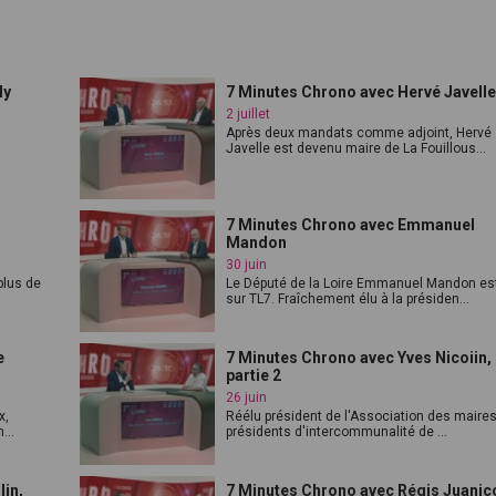
ly
7 Minutes Chrono avec Hervé Javell
2 juillet
Après deux mandats comme adjoint, Hervé
Javelle est devenu maire de La Fouillous...
7 Minutes Chrono avec Emmanuel
Mandon
30 juin
plus de
Le Député de la Loire Emmanuel Mandon es
sur TL7. Fraîchement élu à la présiden...
e
7 Minutes Chrono avec Yves Nicoiin,
partie 2
26 juin
x,
Réélu président de l'Association des maires
...
présidents d'intercommunalité de ...
lin,
7 Minutes Chrono avec Régis Juanic