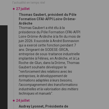
l'actualité en temps réel
27 juillet
Thomas Gaubert, président du Pôle
Formation CFAI-AFPI Loire-Drôme-
Ardèche
Thomas Gaubert a été élu à la
présidence du Pôle Formation CFAI-AFPI
Loire-Drôme-Ardèche à la fin du mois de
juin 2026. Il succède à André Bonnavion
qui a exercé cette fonction pendant 7
ans. Dirigeant de SODESE-SRCA,
entreprise de sous-traitance industrielle
implantée à Félines, en Ardèche, et à La
Roche-de-Glun, dans la Drôme, Thomas
Gaubert souhaite développer le
"
renforcement des relations avec les
entreprises, le développement de
formations adaptées à leurs besoins,
l’accompagnement des transformations
industrielles et la valorisation des métiers
techniques et manuels
".
24 juillet
Audrey Lyonnet, Présidente de