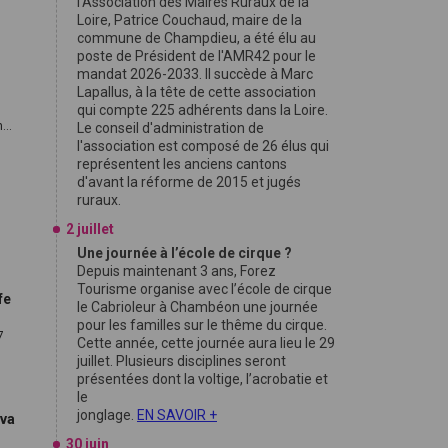
l'Association des Maires Ruraux de la
Loire, Patrice Couchaud, maire de la
commune de Champdieu, a été élu au
poste de Président de l'AMR42 pour le
mandat 2026-2033. Il succède à Marc
Lapallus, à la tête de cette association
qui compte 225 adhérents dans la Loire.
..
Le conseil d'administration de
l'association est composé de 26 élus qui
représentent les anciens cantons
d'avant la réforme de 2015 et jugés
ruraux.
2 juillet
Une journée à l’école de cirque ?
Depuis maintenant 3 ans, Forez
Tourisme organise avec l’école de cirque
fe
le Cabrioleur à Chambéon une journée
pour les familles sur le thême du cirque.
7
Cette année, cette journée aura lieu le 29
juillet. Plusieurs disciplines seront
présentées dont la voltige, l’acrobatie et
le
jonglage.
EN SAVOIR +
lva
30 juin