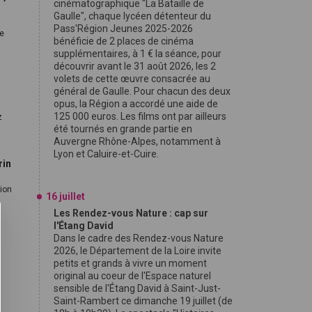
cinématographique "La Bataille de
Gaulle", chaque lycéen détenteur du
Pass'Région Jeunes 2025-2026
le
bénéficie de 2 places de cinéma
supplémentaires, à 1 € la séance, pour
découvrir avant le 31 août 2026, les 2
volets de cette œuvre consacrée au
général de Gaulle. Pour chacun des deux
opus, la Région a accordé une aide de
125 000 euros. Les films ont par ailleurs
z
été tournés en grande partie en
Auvergne Rhône-Alpes, notamment à
Lyon et Caluire-et-Cuire.
rin
tion
16 juillet
Les Rendez-vous Nature : cap sur
l'Étang David
Dans le cadre des Rendez-vous Nature
2026, le Département de la Loire invite
petits et grands à vivre un moment
original au coeur de l'Espace naturel
sensible de l'Étang David à Saint-Just-
Saint-Rambert ce dimanche 19 juillet (de