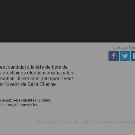
partager l'ar
est candidat à la tête de liste de
es prochaines élections municipales.
ction : il explique pourquoi il veut
r l'avenir de Saint-Étienne.
ole aux personnalités locales.
 minutes, découvrez les
https://www.tl7.fr/replayDetail.php?idEmission=8&idVideo=x9py8qy&s