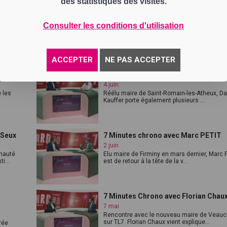
des statistiques des visites.
7 Minutes Chrono avec Bruno Ronciè
10 juin
Consulter les conditions d'utilisation
Nouveau maire du Bessat, Bruno Roncière
évoque les premiers mois de son mandat e.
ACCEPTER
NE PAS ACCEPTER
e Raze
7 Minutes Chrono avec David Kauffe
4 juin
e les
Réélu maire de Saint-Romain-les-Atheux, Da
Kauffer porte également plusieurs ...
 Seux
7 Minutes chrono avec Marc PETIT
2 juin
nauté
Elu maire de Firminy en mars dernier, Marc P
i...
est de retour à la tête de la v...
7 Minutes Chrono avec Florian Chau
7 mai
Rencontre avec le nouveau maire de Veau
sur TL7. Florian Chaux vient explique...
rée