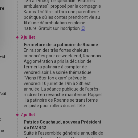
18h à 19h30). Le spectacle "Histoires
ambulantes", proposé par la compagnie
re
Kaïros Théâtre, offrira une parenthèse
poétique où les contes prendront vie au
fil d'une déambulation en pleine
..
nature. Gratuit sur inscription
ICI
9 juillet
Fermeture de la patinoire de Roanne
r
En raison des très fortes chaleurs
annoncées pour ce week-end, Roannais
vid
Agglomération a pris la décision de
fermer la patinoire à compter de
vendredi soir. La soirée thématique
"Viens fêter ton exam" prévue le
vendredi 10 juillet de 19h à 23h est
annulée. La séance publique de l’après-
etit
midi est en revanche maintenue. Rappel
: la patinoire de Roanne se transforme
en piste pour rollers durant l'été.
7 juillet
x
Patrice Couchaud, nouveau Président
de l'AMR42
che
Suite à l'assemblée générale annuelle de