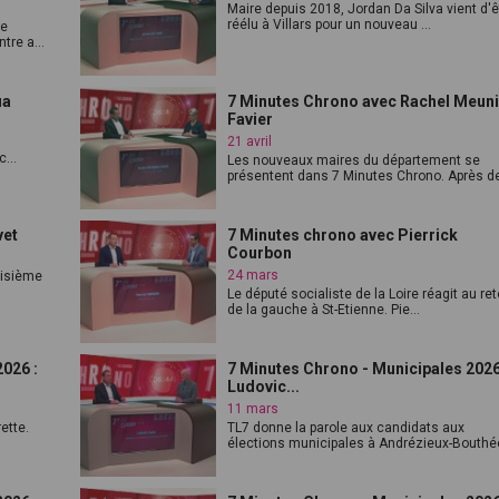
Maire depuis 2018, Jordan Da Silva vient d'ê
réélu à Villars pour un nouveau ...
ue
tre a...
ua
7 Minutes Chrono avec Rachel Meuni
Favier
21 avril
...
Les nouveaux maires du département se
présentent dans 7 Minutes Chrono. Après de
vet
7 Minutes chrono avec Pierrick
Courbon
24 mars
roisième
Le député socialiste de la Loire réagit au re
de la gauche à St-Etienne. Pie...
026 :
7 Minutes Chrono - Municipales 2026
Ludovic...
11 mars
ette.
TL7 donne la parole aux candidats aux
élections municipales à Andrézieux-Bouthéo