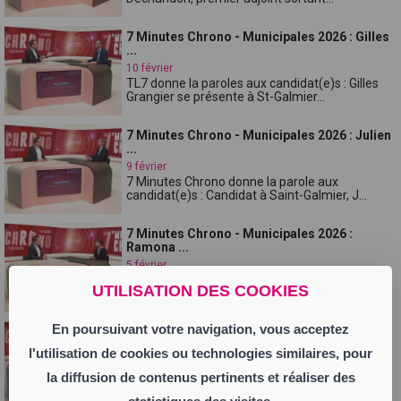
7 Minutes Chrono - Municipales 2026 : Gilles
...
10 février
TL7 donne la paroles aux candidat(e)s : Gilles
Grangier se présente à St-Galmier...
7 Minutes Chrono - Municipales 2026 : Julien
...
9 février
7 Minutes Chrono donne la parole aux
candidat(e)s : Candidat à Saint-Galmier, J...
7 Minutes Chrono - Municipales 2026 :
Ramona ...
5 février
Municipales 2026, TL7 donne la parole aux
UTILISATION DES COOKIES
candidats. Maire depuis 2017, réélue e...
En poursuivant votre navigation, vous acceptez
7 Minutes Chrono - Municipales 2026 : Annie
D...
l'utilisation de cookies ou technologies similaires, pour
4 février
la diffusion de contenus pertinents et réaliser des
Municipales 2026, 7 Minutes Chrono donne la
parole aux candidats. Annie Domenich...