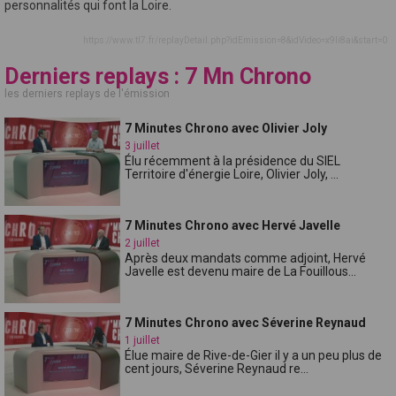
personnalités qui font la Loire.
https://www.tl7.fr/replayDetail.php?idEmission=8&idVideo=x9li8ai&start=0
Derniers replays : 7 Mn Chrono
les derniers replays de l'émission
7 Minutes Chrono avec Olivier Joly
3 juillet
Élu récemment à la présidence du SIEL
Territoire d'énergie Loire, Olivier Joly, ...
7 Minutes Chrono avec Hervé Javelle
2 juillet
Après deux mandats comme adjoint, Hervé
Javelle est devenu maire de La Fouillous...
7 Minutes Chrono avec Séverine Reynaud
1 juillet
Élue maire de Rive-de-Gier il y a un peu plus de
cent jours, Séverine Reynaud re...