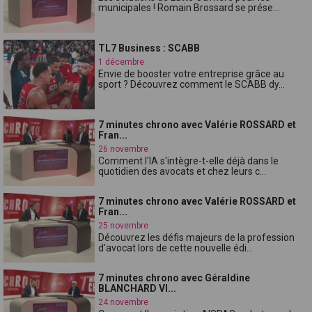
municipales ! Romain Brossard se prése...
TL7 Business : SCABB
1 décembre
Envie de booster votre entreprise grâce au
sport ? Découvrez comment le SCABB dy...
7 minutes chrono avec Valérie ROSSARD et
Fran...
26 novembre
Comment l'IA s'intègre-t-elle déjà dans le
quotidien des avocats et chez leurs c...
7 minutes chrono avec Valérie ROSSARD et
Fran...
25 novembre
Découvrez les défis majeurs de la profession
d'avocat lors de cette nouvelle édi...
7 minutes chrono avec Géraldine
BLANCHARD VI...
24 novembre