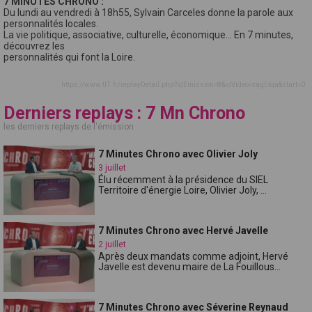
7 MINUTES CHRONO :
Du lundi au vendredi à 18h55, Sylvain Carceles donne la parole aux
personnalités locales.
La vie politique, associative, culturelle, économique… En 7 minutes,
découvrez les
personnalités qui font la Loire.
https://www.tl7.fr/replayDetail.php?idEmission=8&idVideo=xag5tqa&start=0
Derniers replays : 7 Mn Chrono
les derniers replays de l'émission
7 Minutes Chrono avec Olivier Joly
3 juillet
Élu récemment à la présidence du SIEL
Territoire d'énergie Loire, Olivier Joly, ...
7 Minutes Chrono avec Hervé Javelle
2 juillet
Après deux mandats comme adjoint, Hervé
Javelle est devenu maire de La Fouillous...
7 Minutes Chrono avec Séverine Reynaud