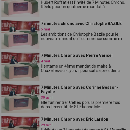
Hubert Roffat est l'invité de 7 Minutes Chrono.
Réélu pour un quatrième mandat à...
7 minutes chrono avec Christophe BAZILE
5 mai
Les ambitions de Christophe Bazile pour le
nouveau mandat qu'il commence comme m...
7 Minutes Chrono avec Pierre Véricel
4 mai
Il entame un 4ème mandat de maire à
Chazelles-sur-Lyon, il poursuit sa présidenc...
7 Minutes Chrono avec Corinne Besson-
Fayolle
30 avril
Elle fait rentrer Cellieu poru la première fois
dans l'exécutif de St-Etienne Mé...
7 Minutes Chrono avec Eric Lardon
29 avril
Il débute un 3è mandat de maire à St-Marcellin