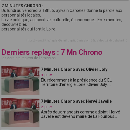
7 MINUTES CHRONO :
Du lundi au vendredi à 18h55, Sylvain Carceles donne la parole aux
personnalités locales.
La vie politique, associative, culturelle, économique… En 7 minutes,
découvrez les
personnalités qui font la Loire.
https://www.tl7.fr/replayDetail.php?idEmission=8&idVideo=x9vbiuu&start=0
Derniers replays : 7 Mn Chrono
les derniers replays de l'émission
7 Minutes Chrono avec Olivier Joly
3 juillet
Élu récemment à la présidence du SIEL
Territoire d'énergie Loire, Olivier Joly, ...
7 Minutes Chrono avec Hervé Javelle
2 juillet
Après deux mandats comme adjoint, Hervé
Javelle est devenu maire de La Fouillous...