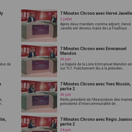
ly
7 Minutes Chrono avec Hervé Javell
2 juillet
Après deux mandats comme adjoint, Hervé
Javelle est devenu maire de La Fouillous...
7 Minutes Chrono avec Emmanuel
Mandon
30 juin
plus de
Le Député de la Loire Emmanuel Mandon es
sur TL7. Fraîchement élu à la présiden...
e
7 Minutes Chrono avec Yves Nicoiin,
partie 2
26 juin
x,
Réélu président de l'Association des maires
...
présidents d'intercommunalité de ...
lin,
7 Minutes Chrono avec Régis Juanic
partie 2
24 juin