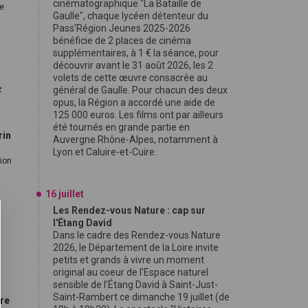
cinématographique "La Bataille de
le
Gaulle", chaque lycéen détenteur du
Pass'Région Jeunes 2025-2026
bénéficie de 2 places de cinéma
supplémentaires, à 1 € la séance, pour
découvrir avant le 31 août 2026, les 2
volets de cette œuvre consacrée au
z
général de Gaulle. Pour chacun des deux
opus, la Région a accordé une aide de
125 000 euros. Les films ont par ailleurs
été tournés en grande partie en
rin
Auvergne Rhône-Alpes, notamment à
Lyon et Caluire-et-Cuire.
tion
16 juillet
Les Rendez-vous Nature : cap sur
l'Étang David
Dans le cadre des Rendez-vous Nature
2026, le Département de la Loire invite
petits et grands à vivre un moment
original au coeur de l'Espace naturel
sensible de l'Étang David à Saint-Just-
Saint-Rambert ce dimanche 19 juillet (de
re