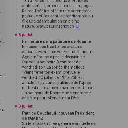
18h à 19h30). Le spectacle "Histoires
ambulantes", proposé par la compagnie
Kaïros Théâtre, offrira une parenthèse
..
poétique où les contes prendront vie au
fil d'une déambulation en pleine
nature. Gratuit sur inscription
ICI
r
9 juillet
Fermeture de la patinoire de Roanne
vid
En raison des très fortes chaleurs
annoncées pour ce week-end, Roannais
Agglomération a pris la décision de
fermer la patinoire à compter de
vendredi soir. La soirée thématique
"Viens fêter ton exam" prévue le
etit
vendredi 10 juillet de 19h à 23h est
annulée. La séance publique de l’après-
midi est en revanche maintenue. Rappel
: la patinoire de Roanne se transforme
en piste pour rollers durant l'été.
x
7 juillet
che
Patrice Couchaud, nouveau Président
de l'AMR42
Suite à l'assemblée générale annuelle de