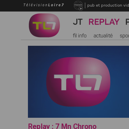
pub et production vi
JT
REPLAY
fil info
actualité
spo
Replay : 7 Mn Chrono