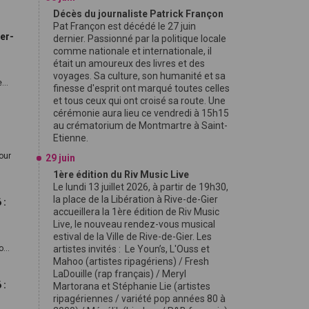
Décès du journaliste Patrick Françon
Pat Françon est décédé le 27 juin
er-
dernier. Passionné par la politique locale
comme nationale et internationale, il
était un amoureux des livres et des
voyages. Sa culture, son humanité et sa
...
finesse d'esprit ont marqué toutes celles
et tous ceux qui ont croisé sa route. Une
cérémonie aura lieu ce vendredi à 15h15
au crématorium de Montmartre à Saint-
Etienne.
tour
29 juin
1ère édition du Riv Music Live
Le lundi 13 juillet 2026, à partir de 19h30,
la place de la Libération à Rive-de-Gier
 :
accueillera la 1ère édition de Riv Music
Live, le nouveau rendez-vous musical
estival de la Ville de Rive-de-Gier. Les
...
artistes invités : Le Youn’s, L'Ouss et
Mahoo (artistes ripagériens) / Fresh
LaDouille (rap français) / Meryl
 :
Martorana et Stéphanie Lie (artistes
ripagériennes / variété pop années 80 à