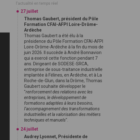
l'actualité en temps réel
27 juillet
Thomas Gaubert, président du Pôle
Formation CFAI-AFPI Loire-Drôme-
Ardèche
Thomas Gaubert a été élu à la
présidence du Pôle Formation CFAI-AFPI
Loire-Drôme-Ardèche à la fin du mois de
juin 2026. Il succède à André Bonnavion
qui a exercé cette fonction pendant 7
ans. Dirigeant de SODESE-SRCA,
entreprise de sous-traitance industrielle
implantée à Félines, en Ardèche, et à La
Roche-de-Glun, dans la Drôme, Thomas
Gaubert souhaite développer le
"
renforcement des relations avec les
entreprises, le développement de
formations adaptées à leurs besoins,
l’accompagnement des transformations
industrielles et la valorisation des métiers
techniques et manuels
".
24 juillet
Audrey Lyonnet, Présidente de