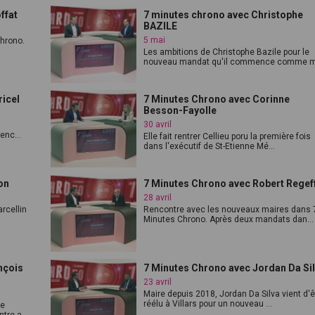
ffat
7 minutes chrono avec Christophe
BAZILE
5 mai
Chrono.
Les ambitions de Christophe Bazile pour le
nouveau mandat qu'il commence comme m.
ricel
7 Minutes Chrono avec Corinne
Besson-Fayolle
30 avril
enc...
Elle fait rentrer Cellieu poru la première fois
dans l'exécutif de St-Etienne Mé...
on
7 Minutes Chrono avec Robert Regef
28 avril
rcellin
Rencontre avec les nouveaux maires dans 
Minutes Chrono. Après deux mandats dan...
nçois
7 Minutes Chrono avec Jordan Da Si
23 avril
Maire depuis 2018, Jordan Da Silva vient d'ê
réélu à Villars pour un nouveau ...
ue