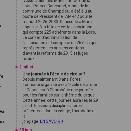
l'Association des Maires Ruraux de la
Loire, Patrice Couchaud, maire de la
commune de Champdieu, a été élu au
poste de Président de l'AMR42 pour le
mandat 2026-2033. Il succède à Marc
..
Lapallus, à la tête de cette association
qui compte 225 adhérents dans la Loire.
Le conseil d'administration de
l'association est composé de 26 élus qui
représentent les anciens cantons
d'avant la réforme de 2015 et jugés
ruraux.
2 juillet
Une journée à l’école de cirque ?
fe
Depuis maintenant 3 ans, Forez
Tourisme organise avec l’école de cirque
7
le Cabrioleur à Chambéon une journée
pour les familles sur le thême du cirque.
Cette année, cette journée aura lieu le 29
juillet. Plusieurs disciplines seront
présentées dont la voltige, l’acrobatie et
lva
le
jonglage.
EN SAVOIR +
tre
30 juin