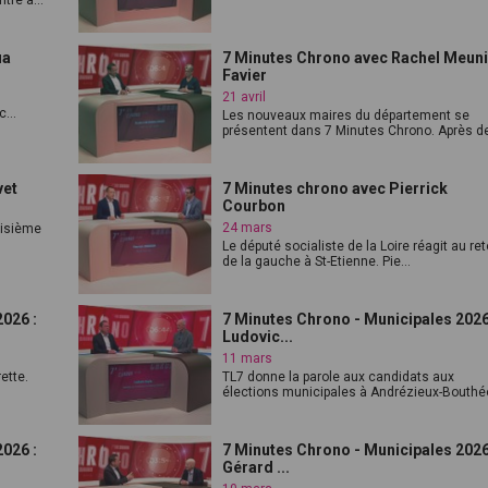
tre a...
ua
7 Minutes Chrono avec Rachel Meuni
Favier
21 avril
...
Les nouveaux maires du département se
présentent dans 7 Minutes Chrono. Après de
vet
7 Minutes chrono avec Pierrick
Courbon
24 mars
roisième
Le député socialiste de la Loire réagit au re
de la gauche à St-Etienne. Pie...
026 :
7 Minutes Chrono - Municipales 2026
Ludovic...
11 mars
ette.
TL7 donne la parole aux candidats aux
élections municipales à Andrézieux-Bouthéo
026 :
7 Minutes Chrono - Municipales 2026
Gérard ...