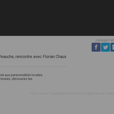
partager l'ar
eauche, rencontre avec Florian Chaux
ole aux personnalités locales.
 minutes, découvrez les
https://www.tl7.fr/replayDetail.php?idEmission=8&idVideo=xa11msi&s