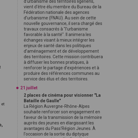
d’urbanisme des territoires ligériens,
vient d'être élu membre du Bureau de la
Fédération nationale des agences
e
d’urbanisme (FNAU). Au sein de cette
nouvelle gouvernance, il sera chargé des
travaux consacrés à "l’urbanisme
favorable à la santé". Il animera les
échanges visant à mieux intégrer les
enjeux de santé dans les politiques
d’aménagement et de développement
des territoires. Cette mission contribuera
à diffuser les bonnes pratiques, à
t
renforcer le partage d’expériences et à
produire des références communes au
service des élus et des territoires.
21 juillet
2 places de cinéma pour visionner "La
Bataille de Gaulle"
 et
La Région Auvergne-Rhône-Alpes
souhaite renforcer son engagement en
faveur de la transmission de la mémoire
auprès des jeunes en élargissant les
o,
avantages du Pass'Région Jeunes. À
l'occasion de la sortie du diptyque