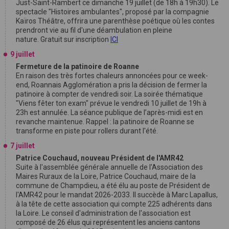
Just-Saint-Rambert ce dimanche 19 juillet (de 18h à 19h30). Le
spectacle "Histoires ambulantes", proposé par la compagnie
Kaïros Théâtre, offrira une parenthèse poétique où les contes
prendront vie au fil d'une déambulation en pleine
nature. Gratuit sur inscription
ICI
9 juillet
Fermeture de la patinoire de Roanne
En raison des très fortes chaleurs annoncées pour ce week-
end, Roannais Agglomération a pris la décision de fermer la
patinoire à compter de vendredi soir. La soirée thématique
"Viens fêter ton exam" prévue le vendredi 10 juillet de 19h à
23h est annulée. La séance publique de l’après-midi est en
revanche maintenue. Rappel : la patinoire de Roanne se
transforme en piste pour rollers durant l'été.
7 juillet
Patrice Couchaud, nouveau Président de l'AMR42
Suite à l'assemblée générale annuelle de l'Association des
Maires Ruraux de la Loire, Patrice Couchaud, maire de la
commune de Champdieu, a été élu au poste de Président de
l'AMR42 pour le mandat 2026-2033. Il succède à Marc Lapallus,
à la tête de cette association qui compte 225 adhérents dans
la Loire. Le conseil d'administration de l'association est
composé de 26 élus qui représentent les anciens cantons