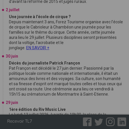
d'avant la réforme de 2015 et jugés ruraux.
2 juillet
Une journée à l’école de cirque ?
Depuis maintenant 3 ans, Forez Tourisme organise avec l’école
de cirque le Cabrioleur à Chambéon une journée pour les
familles sur le thême du cirque. Cette année, cette journée
aura lieu le 29 juillet. Plusieurs disciplines seront présentées
dont la voltige, l’acrobatie et le
jonglage.
EN SAVOIR +
30 juin
Décès du journaliste Patrick Françon
Pat Françon est décédé le 27 juin dernier. Passionné par la
politique locale comme nationale et internationale, il était un
amoureux des livres et des voyages. Sa culture, son humanité
et sa finesse d'esprit ont marqué toutes celles et tous ceux qui
ont croisé sa route. Une cérémonie aura lieu ce vendredi à
15h15 au crématorium de Montmartre à Saint-Etienne.
29 juin
1ère édition du Riv Music Live
Le lundi 13 juillet 2026, à partir de 19h30, la place de la
Libération à Rive-de-Gier accueillera la 1ère édition de Riv
Recevoir TL7
Music Live, le nouveau rendez-vous musical estival de la Ville