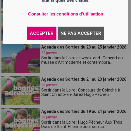
statistiques des visites.
Consulter les conditions d'utilisation
Agenda des Sorties du 26 au 28 janvier 2026
25 janvier
Sortir dans la Loire : "Les femmes savantes"
d'après Molière à La Comédie de S...
ACCEPTER
NE PAS ACCEPTER
Agenda des Sorties du 23 au 25 janvier 2026
22 janvier
Sortir dans la Loire ce week-end : Concert au
musée d'Art moderne et contempora...
Agenda des Sorties du 21 au 23 janvier 2026
20 janvier
Sortir dans la Loire : Concours de Coinche à
Saint Christo-en-Jarez Hugo Pêcheu...
Agenda des Sorties du 19 au 21 janvier 2026
18 janvier
Sortir dans la Loire : Hugo Pêcheur Aux Trois
Ducs de Saint-Etienne pour son sp...