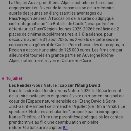
La Région Auvergne-Rhône-Alpes souhaite renforcer son
engagement en faveur de la transmission de la mémoire
auprès des jeunes en élargissant les avantages du
Pass'Région Jeunes. À l'occasion de la sortie du diptyque
cinématographique "La Bataille de Gaulle", chaque lycéen
détenteur du Pass'Région Jeunes 2025-2026 bénéficie de 2
places de cinéma supplémentaires, à 1 € la séance, pour
découvrir avant le 31 août 2026, les 2 volets de cette œuvre
consacrée au général de Gaulle. Pour chacun des deux opus, la
Région a accordé une aide de 125 000 euros. Les films ont par
ailleurs été tournés en grande partie en Auvergne Rhône-
Alpes, notamment à Lyon et Caluire-et-Cuire.
16 juillet
Les Rendez-vous Nature : cap sur l'Étang David
Dans le cadre des Rendez-vous Nature 2026, le Département
de la Loire invite petits et grands à vivre un moment original au
coeur de l'Espace naturel sensible de l'Étang David à Saint-
Just-Saint-Rambert ce dimanche 19 juillet (de 18h à 19h30). Le
spectacle "Histoires ambulantes", proposé par la compagnie
Kaïros Théâtre, offrira une parenthèse poétique où les contes
prendront vie au fil d'une déambulation en pleine
nature. Gratuit sur inscription
ICI