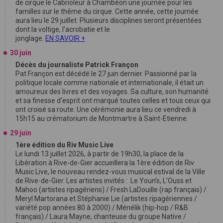
de cirque le Cabrioleur à Chambéon une journée pour les
familles sur le thême du cirque. Cette année, cette journée
aura lieu le 29 juillet. Plusieurs disciplines seront présentées
dont la voltige, l’acrobatie et le
jonglage.
EN SAVOIR +
30 juin
Décès du journaliste Patrick Françon
Pat Françon est décédé le 27 juin dernier. Passionné par la
politique locale comme nationale et internationale, il était un
amoureux des livres et des voyages. Sa culture, son humanité
et sa finesse d'esprit ont marqué toutes celles et tous ceux qui
ont croisé sa route. Une cérémonie aura lieu ce vendredi à
15h15 au crématorium de Montmartre à Saint-Etienne.
29 juin
1ère édition du Riv Music Live
Le lundi 13 juillet 2026, à partir de 19h30, la place de la
Libération à Rive-de-Gier accueillera la 1ère édition de Riv
Music Live, le nouveau rendez-vous musical estival de la Ville
de Rive-de-Gier. Les artistes invités : Le Youn’s, L'Ouss et
Mahoo (artistes ripagériens) / Fresh LaDouille (rap français) /
Meryl Martorana et Stéphanie Lie (artistes ripagériennes /
variété pop années 80 à 2000) / Ménélik (hip-hop / R&B
français) / Laura Mayne, chanteuse du groupe Native /