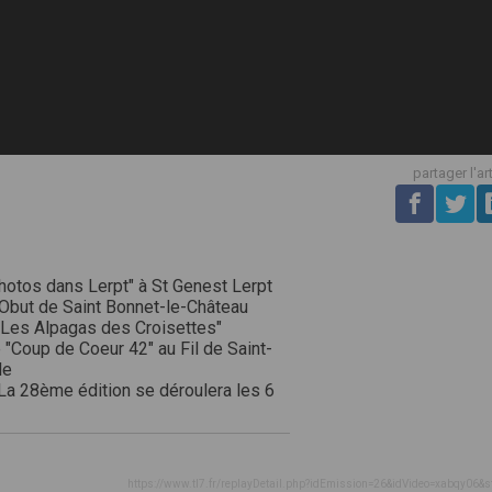
partager l'ar
hotos dans Lerpt" à St Genest Lerpt
 Obut de Saint Bonnet-le-Château
 "Les Alpagas des Croisettes"
e "Coup de Coeur 42" au Fil de Saint-
le
La 28ème édition se déroulera les 6
https://www.tl7.fr/replayDetail.php?idEmission=26&idVideo=xabqy06&s