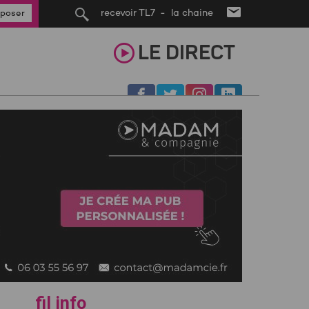
recevoir TL7 - la chaine
poser
LE
DIRECT
fil info