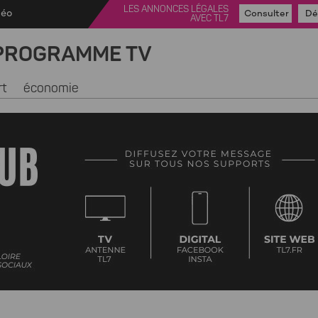
LES ANNONCES LÉGALES
déo
Consulter
Dé
AVEC TL7
PROGRAMME TV
rt
économie