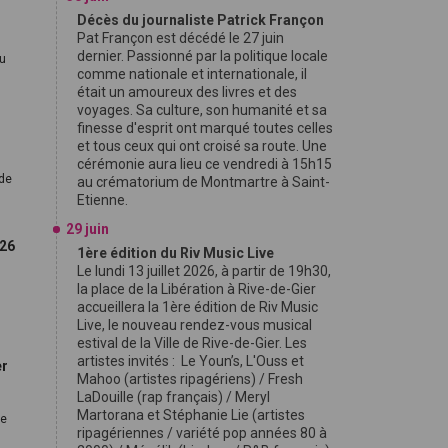
Décès du journaliste Patrick Françon
Pat Françon est décédé le 27 juin
dernier. Passionné par la politique locale
du
comme nationale et internationale, il
était un amoureux des livres et des
voyages. Sa culture, son humanité et sa
finesse d'esprit ont marqué toutes celles
et tous ceux qui ont croisé sa route. Une
cérémonie aura lieu ce vendredi à 15h15
 de
au crématorium de Montmartre à Saint-
Etienne.
29 juin
026
1ère édition du Riv Music Live
Le lundi 13 juillet 2026, à partir de 19h30,
la place de la Libération à Rive-de-Gier
accueillera la 1ère édition de Riv Music
Live, le nouveau rendez-vous musical
estival de la Ville de Rive-de-Gier. Les
artistes invités : Le Youn’s, L'Ouss et
er
Mahoo (artistes ripagériens) / Fresh
LaDouille (rap français) / Meryl
Martorana et Stéphanie Lie (artistes
re
ripagériennes / variété pop années 80 à