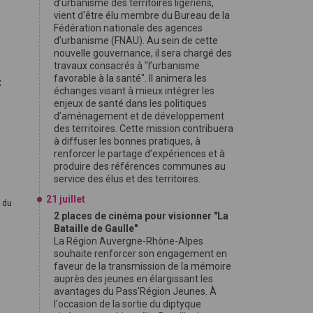
d’urbanisme des territoires ligériens,
vient d'être élu membre du Bureau de la
Fédération nationale des agences
d’urbanisme (FNAU). Au sein de cette
nouvelle gouvernance, il sera chargé des
travaux consacrés à "l’urbanisme
favorable à la santé". Il animera les
t
échanges visant à mieux intégrer les
enjeux de santé dans les politiques
d’aménagement et de développement
des territoires. Cette mission contribuera
à diffuser les bonnes pratiques, à
renforcer le partage d’expériences et à
produire des références communes au
service des élus et des territoires.
21 juillet
l du
2 places de cinéma pour visionner "La
Bataille de Gaulle"
La Région Auvergne-Rhône-Alpes
souhaite renforcer son engagement en
faveur de la transmission de la mémoire
auprès des jeunes en élargissant les
avantages du Pass'Région Jeunes. À
l'occasion de la sortie du diptyque