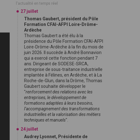
l'actualité en temps réel
27 juillet
Thomas Gaubert, président du Pôle
Formation CFAI-AFPI Loire-Drôme-
Ardèche
Thomas Gaubert a été élu à la
présidence du Pôle Formation CFAI-AFPI
Loire-Drôme-Ardèche à la fin du mois de
juin 2026. Il succède à André Bonnavion
qui a exercé cette fonction pendant 7
ans. Dirigeant de SODESE-SRCA,
entreprise de sous-traitance industrielle
implantée à Félines, en Ardèche, et à La
Roche-de-Glun, dans la Drôme, Thomas
Gaubert souhaite développer le
"
renforcement des relations avec les
entreprises, le développement de
formations adaptées à leurs besoins,
l’accompagnement des transformations
industrielles et la valorisation des métiers
techniques et manuels
".
24 juillet
Audrey Lyonnet, Présidente de