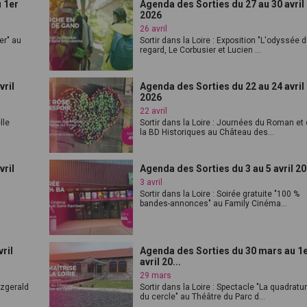
u 1er
Agenda des Sorties du 27 au 30 avril
2026
26 avril
er" au
Sortir dans la Loire : Exposition "L'odyssée 
regard, Le Corbusier et Lucien ...
vril
Agenda des Sorties du 22 au 24 avril
2026
22 avril
lle
Sortir dans la Loire : Journées du Roman et
la BD Historiques au Château des...
vril
Agenda des Sorties du 3 au 5 avril 2
3 avril
Sortir dans la Loire : Soirée gratuite "100 %
bandes-annonces" au Family Cinéma...
ril
Agenda des Sorties du 30 mars au 1
avril 20...
29 mars
tzgerald
Sortir dans la Loire : Spectacle "La quadratu
du cercle" au Théâtre du Parc d...