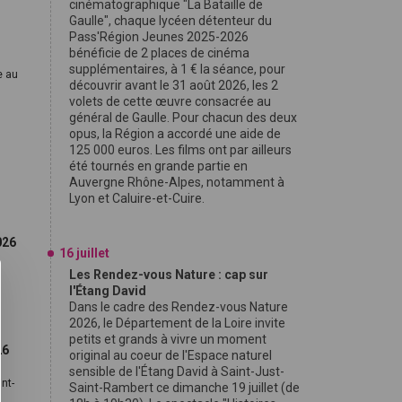
cinématographique "La Bataille de
Gaulle", chaque lycéen détenteur du
Pass'Région Jeunes 2025-2026
bénéficie de 2 places de cinéma
supplémentaires, à 1 € la séance, pour
e au
découvrir avant le 31 août 2026, les 2
volets de cette œuvre consacrée au
général de Gaulle. Pour chacun des deux
opus, la Région a accordé une aide de
125 000 euros. Les films ont par ailleurs
été tournés en grande partie en
Auvergne Rhône-Alpes, notamment à
Lyon et Caluire-et-Cuire.
026
16 juillet
Les Rendez-vous Nature : cap sur
l'Étang David
Dans le cadre des Rendez-vous Nature
2026, le Département de la Loire invite
petits et grands à vivre un moment
26
original au coeur de l'Espace naturel
sensible de l'Étang David à Saint-Just-
int-
Saint-Rambert ce dimanche 19 juillet (de