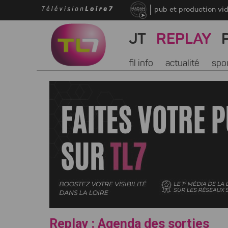
pub et production vi
JT
REPLAY
fil info
actualité
spo
Replay : Agenda des sorties