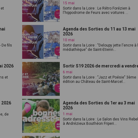
15 mai
 et
Sortir dans la Loire : Le Rétro Forézien à
l'hippodrome de Feurs avec voitures ...
mai
Agenda des Sorties du 11 au 13 mai
2026
10 mai
 De fils
Sortir dans la Loire : "Deloupy jette l'encre à 
médiathèque" de Saint-Etienn...
ai 2026
Sortir S19 2026 de mercredi a vendr
6 mai
ns et
Sortir dans la Loire : "Jazz et Poésie" 3ème
édition au Château de Saint-Marcel...
i 2026
Agenda des Sorties du 1er au 3 mai
2026
1 mai
ée, de
Sortir dans la Loire : Le Salon des Vins Rebe
à Andrézieux Bouthéon Friperi...