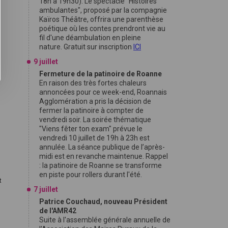
18h à 19h30). Le spectacle "Histoires
ambulantes", proposé par la compagnie
Kaïros Théâtre, offrira une parenthèse
poétique où les contes prendront vie au
fil d'une déambulation en pleine
nature. Gratuit sur inscription
ICI
9 juillet
Fermeture de la patinoire de Roanne
En raison des très fortes chaleurs
annoncées pour ce week-end, Roannais
Agglomération a pris la décision de
fermer la patinoire à compter de
vendredi soir. La soirée thématique
"Viens fêter ton exam" prévue le
vendredi 10 juillet de 19h à 23h est
annulée. La séance publique de l’après-
midi est en revanche maintenue. Rappel
: la patinoire de Roanne se transforme
en piste pour rollers durant l'été.
t
7 juillet
Patrice Couchaud, nouveau Président
de l'AMR42
Suite à l'assemblée générale annuelle de