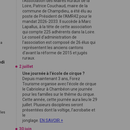
l'Association des Maires Ruraux de la
Loire, Patrice Couchaud, maire de la
commune de Champdieu, a été élu au
poste de Président de l'AMR42 pour le
mandat 2026-2033. Il succède à Marc
Lapallus, à la tête de cette association
qui compte 225 adhérents dans la Loire.
Le conseil d'administration de
l'association est composé de 26 élus qui
la
représentent les anciens cantons
d'avant la réforme de 2015 et jugés
ruraux.
edi
2 juillet
Une journée à l’école de cirque ?
Depuis maintenant 3 ans, Forez
Tourisme organise avec l’école de cirque
le Cabrioleur à Chambéon une journée
pour les familles sur le thême du cirque.
Cette année, cette journée aura lieu le 29
juillet. Plusieurs disciplines seront
présentées dont la voltige, l’acrobatie et
lles
le
jonglage.
EN SAVOIR +
30 juin