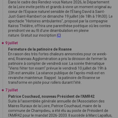
Dans le cadre des Rendez-vous Nature 2026, le Département
de la Loire invite petits et grands à vivre un moment original au
coeur de l'Espace naturel sensible de l'Étang David à Saint-
Just-Saint-Rambert ce dimanche 19 juillet (de 18h à 19h30). Le
spectacle "Histoires ambulantes", proposé par la compagnie
Kaïros Théâtre, offrira une parenthèse poétique où les contes
prendront vie au fil d'une déambulation en pleine
nature. Gratuit sur inscription
ICI
9 juillet
Fermeture de la patinoire de Roanne
En raison des très fortes chaleurs annoncées pour ce week-
end, Roannais Agglomération a pris la décision de fermer la
patinoire à compter de vendredi soir. La soirée thématique
"Viens fêter ton exam" prévue le vendredi 10 juillet de 19h à
23h est annulée. La séance publique de l’après-midi est en
revanche maintenue. Rappel : la patinoire de Roanne se
transforme en piste pour rollers durant l'été.
7 juillet
Patrice Couchaud, nouveau Président de l'AMR42
Suite à l'assemblée générale annuelle de l'Association des
Maires Ruraux de la Loire, Patrice Couchaud, maire de la
commune de Champdieu, a été élu au poste de Président de
l'AMR42 pour le mandat 2026-2033. Il succède à Marc Lapallus,