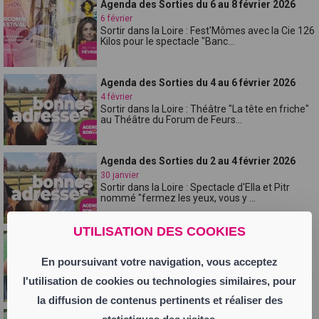
Agenda des Sorties du 6 au 8 février 2026
6 février
Sortir dans la Loire : Fest'Mômes avec la Cie 126
Kilos pour le spectacle "Banc...
Agenda des Sorties du 4 au 6 février 2026
4 février
Sortir dans la Loire : Théâtre "La tête en friche"
au Théâtre du Forum de Feurs...
Agenda des Sorties du 2 au 4 février 2026
30 janvier
Sortir dans la Loire : Spectacle d'Ella et Pitr
nommé "fermez les yeux, vous y ...
UTILISATION DES COOKIES
Agenda des Sorties du 30 janvier au 1er
févri...
En poursuivant votre navigation, vous acceptez
30 janvier
Sortir dans la Loire ce week-end : Fin du Festival
l'utilisation de cookies ou technologies similaires, pour
"Les Poly'sons" avec La Gra...
la diffusion de contenus pertinents et réaliser des
Agenda des Sorties du 28 au 30 janvier 2026