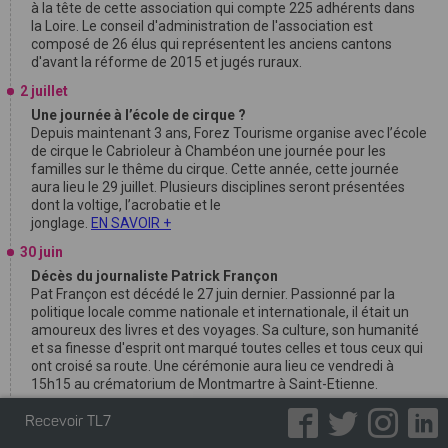
à la tête de cette association qui compte 225 adhérents dans
la Loire. Le conseil d'administration de l'association est
composé de 26 élus qui représentent les anciens cantons
d'avant la réforme de 2015 et jugés ruraux.
2 juillet
Une journée à l’école de cirque ?
Depuis maintenant 3 ans, Forez Tourisme organise avec l’école
de cirque le Cabrioleur à Chambéon une journée pour les
familles sur le thême du cirque. Cette année, cette journée
aura lieu le 29 juillet. Plusieurs disciplines seront présentées
dont la voltige, l’acrobatie et le
jonglage.
EN SAVOIR +
30 juin
Décès du journaliste Patrick Françon
Pat Françon est décédé le 27 juin dernier. Passionné par la
politique locale comme nationale et internationale, il était un
amoureux des livres et des voyages. Sa culture, son humanité
et sa finesse d'esprit ont marqué toutes celles et tous ceux qui
ont croisé sa route. Une cérémonie aura lieu ce vendredi à
15h15 au crématorium de Montmartre à Saint-Etienne.
29 juin
Recevoir TL7
1ère édition du Riv Music Live