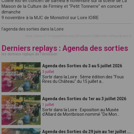
Coline Rio en concert de samedi 8 novembre sur la scène de La
Maison de la Culture de Firminy et "Petit Tonnerre" en concert
dimanche
9 novembre à la MJC de Monistrol sur Loire lOIRE
l'agenda des sorties dans la Loire
https://www.tl7.fr/replayDetail.php?idEmission=26&idVideo=x9tbvyc&start=0
Derniers replays : Agenda des sorties
les derniers replays de l'émission
Agenda des Sorties du 3 au 5 juillet 2026
3 juillet
Sortir dans la Loire : 5ème édition des "Fous
Rires du Château" du 15 juillet a...
Agenda des Sorties du 1er au 3 juillet 2026
1 juillet
Sortir dans la Loire : Exposition au Musée
d'Allard de Montbrison nommé "De Mon...
Agenda des Sorties du 29 juin au 1er juillet ...