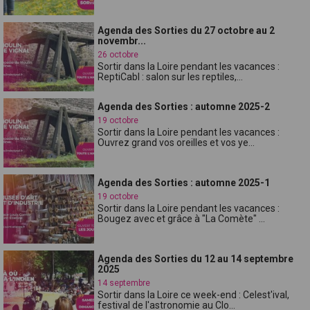
Agenda des Sorties du 27 octobre au 2
novembr...
26 octobre
Sortir dans la Loire pendant les vacances :
ReptiCabl : salon sur les reptiles,...
Agenda des Sorties : automne 2025-2
19 octobre
Sortir dans la Loire pendant les vacances :
Ouvrez grand vos oreilles et vos ye...
Agenda des Sorties : automne 2025-1
19 octobre
Sortir dans la Loire pendant les vacances :
Bougez avec et grâce à "La Comète" ...
Agenda des Sorties du 12 au 14 septembre
2025
14 septembre
Sortir dans la Loire ce week-end : Celest'ival,
festival de l'astronomie au Clo...