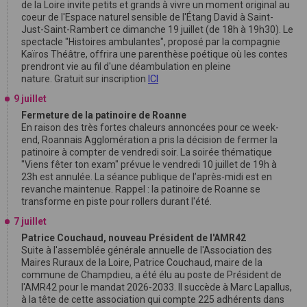
de la Loire invite petits et grands à vivre un moment original au
coeur de l'Espace naturel sensible de l'Étang David à Saint-
Just-Saint-Rambert ce dimanche 19 juillet (de 18h à 19h30). Le
spectacle "Histoires ambulantes", proposé par la compagnie
Kaïros Théâtre, offrira une parenthèse poétique où les contes
prendront vie au fil d'une déambulation en pleine
nature. Gratuit sur inscription
ICI
9 juillet
Fermeture de la patinoire de Roanne
En raison des très fortes chaleurs annoncées pour ce week-
end, Roannais Agglomération a pris la décision de fermer la
patinoire à compter de vendredi soir. La soirée thématique
"Viens fêter ton exam" prévue le vendredi 10 juillet de 19h à
23h est annulée. La séance publique de l’après-midi est en
revanche maintenue. Rappel : la patinoire de Roanne se
transforme en piste pour rollers durant l'été.
7 juillet
Patrice Couchaud, nouveau Président de l'AMR42
Suite à l'assemblée générale annuelle de l'Association des
Maires Ruraux de la Loire, Patrice Couchaud, maire de la
commune de Champdieu, a été élu au poste de Président de
l'AMR42 pour le mandat 2026-2033. Il succède à Marc Lapallus,
à la tête de cette association qui compte 225 adhérents dans