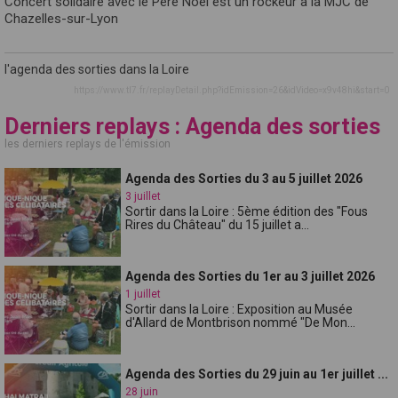
Concert solidaire avec le Père Noël est un rockeur à la MJC de
Chazelles-sur-Lyon
l'agenda des sorties dans la Loire
https://www.tl7.fr/replayDetail.php?idEmission=26&idVideo=x9v48hi&start=0
Derniers replays : Agenda des sorties
les derniers replays de l'émission
Agenda des Sorties du 3 au 5 juillet 2026
3 juillet
Sortir dans la Loire : 5ème édition des "Fous
Rires du Château" du 15 juillet a...
Agenda des Sorties du 1er au 3 juillet 2026
1 juillet
Sortir dans la Loire : Exposition au Musée
d'Allard de Montbrison nommé "De Mon...
Agenda des Sorties du 29 juin au 1er juillet ...
28 juin