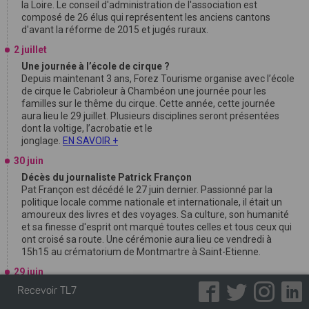
la Loire. Le conseil d'administration de l'association est
composé de 26 élus qui représentent les anciens cantons
d'avant la réforme de 2015 et jugés ruraux.
2 juillet
Une journée à l’école de cirque ?
Depuis maintenant 3 ans, Forez Tourisme organise avec l’école
de cirque le Cabrioleur à Chambéon une journée pour les
familles sur le thême du cirque. Cette année, cette journée
aura lieu le 29 juillet. Plusieurs disciplines seront présentées
dont la voltige, l’acrobatie et le
jonglage.
EN SAVOIR +
30 juin
Décès du journaliste Patrick Françon
Pat Françon est décédé le 27 juin dernier. Passionné par la
politique locale comme nationale et internationale, il était un
amoureux des livres et des voyages. Sa culture, son humanité
et sa finesse d'esprit ont marqué toutes celles et tous ceux qui
ont croisé sa route. Une cérémonie aura lieu ce vendredi à
15h15 au crématorium de Montmartre à Saint-Etienne.
29 juin
1ère édition du Riv Music Live
Recevoir TL7
Le lundi 13 juillet 2026, à partir de 19h30, la place de la