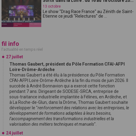
Sortir dans la Loire : du 16 au 18 octobre 20...
13 octobre
Le show "Drag Race France" au Zénith de Saint-
Etienne ce jeudi "Relectures" de ...
fil info
l'actualité en temps réel
27 juillet
Thomas Gaubert, président du Pôle Formation CFAI-AFPI
Loire-Drôme-Ardèche
Thomas Gaubert a été élu à la présidence du Pôle Formation
CFAI-AFPI Loire-Drôme-Ardèche à la fin du mois de juin 2026. Il
succède à André Bonnavion qui a exercé cette fonction
pendant 7 ans. Dirigeant de SODESE-SRCA, entreprise de
sous-traitance industrielle implantée à Félines, en Ardèche, et
à La Roche-de-Glun, dans la Drôme, Thomas Gaubert souhaite
développer le "
renforcement des relations avec les entreprises, le
développement de formations adaptées à leurs besoins,
l’accompagnement des transformations industrielles et la
valorisation des métiers techniques et manuels
".
24 juillet