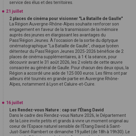
service des élus et des territoires.
21 juillet
2 places de cinéma pour visionner "La Bataille de Gaulle"
La Région Auvergne-Rhône-Alpes souhaite renforcer son
engagement en faveur de la transmission de la mémoire
auprès des jeunes en élargissant les avantages du
Pass'Région Jeunes. À l'occasion de la sortie du diptyque
cinématographique "La Bataille de Gaulle", chaque lycéen
détenteur du Pass'Région Jeunes 2025-2026 bénéficie de 2
places de cinéma supplémentaires, à 1 € la séance, pour
découvrir avant le 31 août 2026, les 2 volets de cette œuvre
consacrée au général de Gaulle. Pour chacun des deux opus, la
Région a accordé une aide de 125 000 euros. Les films ont par
ailleurs été tournés en grande partie en Auvergne Rhône-
Alpes, notamment à Lyon et Caluire-et-Cuire.
16 juillet
Les Rendez-vous Nature : cap sur l'Étang David
Dans le cadre des Rendez-vous Nature 2026, le Département
de la Loire invite petits et grands à vivre un moment original au
coeur de l'Espace naturel sensible de l'Étang David à Saint-
Just-Saint-Rambert ce dimanche 19 juillet (de 18h à 19h30). Le