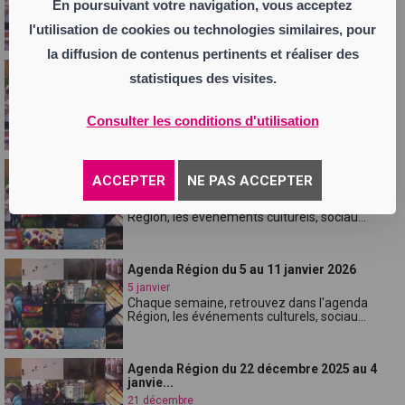
Chaque semaine, retrouvez dans l'agenda
En poursuivant votre navigation, vous acceptez
Région, les événements culturels, sociau...
l'utilisation de cookies ou technologies similaires, pour
la diffusion de contenus pertinents et réaliser des
Agenda Région du 19 au 24 janvier 2026
statistiques des visites.
18 janvier
Chaque semaine, retrouvez dans l'agenda
Région, les événements culturels, sociau...
Consulter les conditions d'utilisation
Aganda Région du 12 au 18 janvier 2026
ACCEPTER
NE PAS ACCEPTER
11 janvier
Chaque semaine, retrouvez dans l'agenda
Région, les événements culturels, sociau...
Agenda Région du 5 au 11 janvier 2026
5 janvier
Chaque semaine, retrouvez dans l'agenda
Région, les événements culturels, sociau...
Agenda Région du 22 décembre 2025 au 4
janvie...
21 décembre