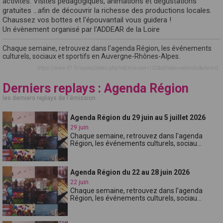
activités. Visites pédagogiques, animations et dégustations
gratuites ...afin de découvrir la richesse des productions locales.
Chaussez vos bottes et l'épouvantail vous guidera !
Un évènement organisé par l'ADDEAR de la Loire
Chaque semaine, retrouvez dans l'agenda Région, les événements
culturels, sociaux et sportifs en Auvergne-Rhônes-Alpes.
https://www.tl7.fr/replayDetail.php?idEmission=102&idVideo=xa5vu5c&start=0
Derniers replays : Agenda Région
les derniers replays de l'émission
Agenda Région du 29 juin au 5 juillet 2026
29 juin
Chaque semaine, retrouvez dans l'agenda
Région, les événements culturels, sociau...
Agenda Région du 22 au 28 juin 2026
22 juin
Chaque semaine, retrouvez dans l'agenda
Région, les événements culturels, sociau...