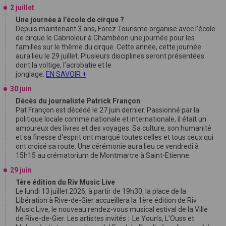
2 juillet
Une journée à l’école de cirque ?
Depuis maintenant 3 ans, Forez Tourisme organise avec l’école
de cirque le Cabrioleur à Chambéon une journée pour les
familles sur le thême du cirque. Cette année, cette journée
aura lieu le 29 juillet. Plusieurs disciplines seront présentées
dont la voltige, l’acrobatie et le
jonglage.
EN SAVOIR +
30 juin
Décès du journaliste Patrick Françon
Pat Françon est décédé le 27 juin dernier. Passionné par la
politique locale comme nationale et internationale, il était un
amoureux des livres et des voyages. Sa culture, son humanité
et sa finesse d'esprit ont marqué toutes celles et tous ceux qui
ont croisé sa route. Une cérémonie aura lieu ce vendredi à
15h15 au crématorium de Montmartre à Saint-Etienne.
29 juin
1ère édition du Riv Music Live
Le lundi 13 juillet 2026, à partir de 19h30, la place de la
Libération à Rive-de-Gier accueillera la 1ère édition de Riv
Music Live, le nouveau rendez-vous musical estival de la Ville
de Rive-de-Gier. Les artistes invités : Le Youn’s, L'Ouss et