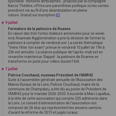
spectacle "Histoires ambulantes", proposé par la compagnie
Kaïros Théâtre, offrira une parenthèse poétique où les contes
prendront vie au fil d'une déambulation en pleine
nature. Gratuit sur inscription
ICI
9 juillet
Fermeture de la patinoire de Roanne
En raison des très fortes chaleurs annoncées pour ce week-
end, Roannais Agglomération a pris la décision de fermer la
patinoire à compter de vendredi soir. La soirée thématique
"Viens fêter ton exam" prévue le vendredi 10 juillet de 19h à
23h est annulée. La séance publique de l’après-midi est en
revanche maintenue. Rappel : la patinoire de Roanne se
transforme en piste pour rollers durant l'été.
7 juillet
Patrice Couchaud, nouveau Président de l'AMR42
Suite à l'assemblée générale annuelle de l'Association des
Maires Ruraux de la Loire, Patrice Couchaud, maire de la
commune de Champdieu, a été élu au poste de Président de
l'AMR42 pour le mandat 2026-2033. Il succède à Marc Lapallus,
à la tête de cette association qui compte 225 adhérents dans
la Loire. Le conseil d'administration de l'association est
composé de 26 élus qui représentent les anciens cantons
d'avant la réforme de 2015 et jugés ruraux.