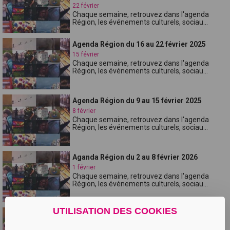
22 février
Chaque semaine, retrouvez dans l'agenda
Région, les événements culturels, sociau...
Agenda Région du 16 au 22 février 2025
15 février
Chaque semaine, retrouvez dans l'agenda
Région, les événements culturels, sociau...
Agenda Région du 9 au 15 février 2025
8 février
Chaque semaine, retrouvez dans l'agenda
Région, les événements culturels, sociau...
Aganda Région du 2 au 8 février 2026
1 février
Chaque semaine, retrouvez dans l'agenda
Région, les événements culturels, sociau...
UTILISATION DES COOKIES
Agenda Région du 26 au 28 janvier 2026
25 janvier