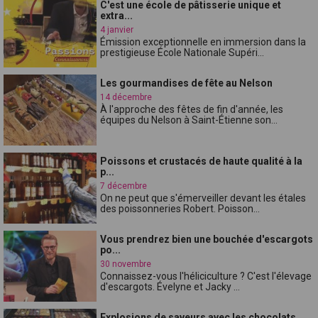
C'est une école de pâtisserie unique et
extra...
4 janvier
Émission exceptionnelle en immersion dans la
prestigieuse École Nationale Supéri...
Les gourmandises de fête au Nelson
14 décembre
À l'approche des fêtes de fin d'année, les
équipes du Nelson à Saint-Étienne son...
Poissons et crustacés de haute qualité à la
p...
7 décembre
On ne peut que s'émerveiller devant les étales
des poissonneries Robert. Poisson...
Vous prendrez bien une bouchée d'escargots
po...
30 novembre
Connaissez-vous l'héliciculture ? C'est l'élevage
d'escargots. Évelyne et Jacky ...
Explosions de saveurs avec les chocolats