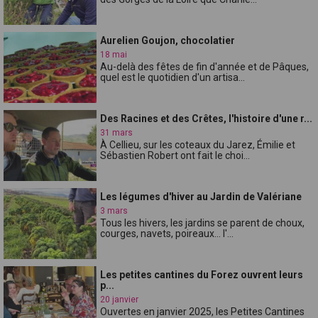
Aurelien Goujon, chocolatier
18 mai
Au-delà des fêtes de fin d'année et de Pâques,
quel est le quotidien d'un artisa...
Des Racines et des Crêtes, l'histoire d'une r...
31 mars
À Cellieu, sur les coteaux du Jarez, Émilie et
Sébastien Robert ont fait le choi...
Les légumes d'hiver au Jardin de Valériane
3 mars
Tous les hivers, les jardins se parent de choux,
courges, navets, poireaux... l'...
Les petites cantines du Forez ouvrent leurs
p...
20 janvier
Ouvertes en janvier 2025, les Petites Cantines