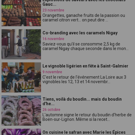
Gauc...
23 novembre
Orangettes, ganache fruits de la passion ou
caramel citron vert... on peut dire ...
Co-branding avec les caramels Nigay
16 novembre
Saviez-vous qu'il se consomme 2,5 kg de
caramel Nigay chaque seconde dans le mon...
Le vignoble ligérien en fête à Saint-Galmier
9 novembre
C'est le retour de l'événement La Loire aux 3
vignobles les 12, 13 et 14 novembr...
Tiens, voilà du boudin... mais du boudin
d'he...
26 octobre
L'automne signe le retour du boudin d'herbe de
Boën-sur-Lignon. Même si la recet...
On cuisine le safran avec Marie les Épices