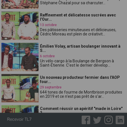
Stéphane Chazal pour sa charcuter...
Raffinement et délicatesse sucrées avec
l'Our...
13 octobre
Des pâtisseries minutieuses et délicieuses,
Cédric Moreau est plein de créativit...
Émilien Volay, artisan boulanger innovant à
S...
6 octobre
Un vélo-cargo à la Boulange de Bergson à
Saint-Étienne. C'est le dernier dévelop...
Un nouveau producteur fermier dans l'AOP
four...
29 septembre
644 tones de fourme de Montbrison produites
en 2019 et ce n'est pas prêt de s'ar...
Comment réussir un apéritif "made in Loire"
?...
22 septembre
Recevoir TL7
Quel cru viticole pour 2020 dans le Forez ? Notre