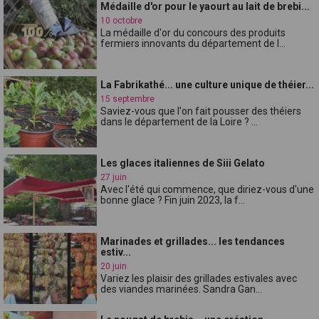
Médaille d'or pour le yaourt au lait de brebi...
10 octobre
La médaille d'or du concours des produits
fermiers innovants du département de l...
La Fabrikathé... une culture unique de théier...
15 septembre
Saviez-vous que l'on fait pousser des théiers
dans le département de la Loire ? ...
Les glaces italiennes de Siii Gelato
27 juin
Avec l'été qui commence, que diriez-vous d'une
bonne glace ? Fin juin 2023, la f...
Marinades et grillades... les tendances
estiv...
20 juin
Variez les plaisir des grillades estivales avec
des viandes marinées. Sandra Gan...