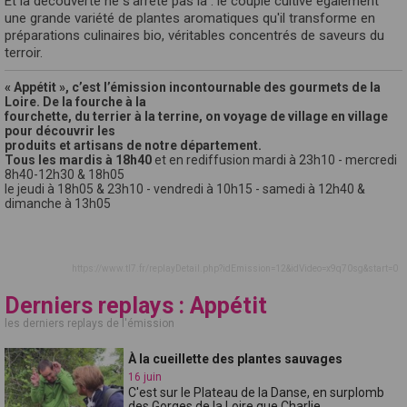
Et la découverte ne s'arrête pas là : le couple cultive également
une grande variété de plantes aromatiques qu'il transforme en
préparations culinaires bio, véritables concentrés de saveurs du
terroir.
« Appétit », c’est l’émission incontournable des gourmets de la
Loire. De la fourche à la
fourchette, du terrier à la terrine, on voyage de village en village
pour découvrir les
produits et artisans de notre département.
Tous les mardis à 18h40
et en rediffusion mardi à 23h10 - mercredi
8h40-12h30 & 18h05
le jeudi à 18h05 & 23h10 - vendredi à 10h15 - samedi à 12h40 &
dimanche à 13h05
https://www.tl7.fr/replayDetail.php?idEmission=12&idVideo=x9q70sg&start=0
Derniers replays : Appétit
les derniers replays de l'émission
À la cueillette des plantes sauvages
16 juin
C'est sur le Plateau de la Danse, en surplomb
des Gorges de la Loire que Charlie...