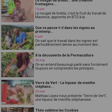
Le nougat de brebis... une création
fromagère...
13 juin
Le nougat de brebis, c'est le fruit du travail de
Maxence, apprentis en BTS à la...
Que se passe-t-il dans les vignes au
printemp...
6 juin
On sait que le travail dans les vignes est
particulièrement dense au moment des ...
À la découverte de la Permaculture
30 mai
On en entend beaucoup parlé sans forcément
toujours en comprendre les principes....
Verre de Vert - La liqueur de menthe
stéphano...
23 mai
Mathias Lopez nous présente "Verre de Vert",
une liqueur de menthe stéphanoise. ...
Théo sublime les Cookies