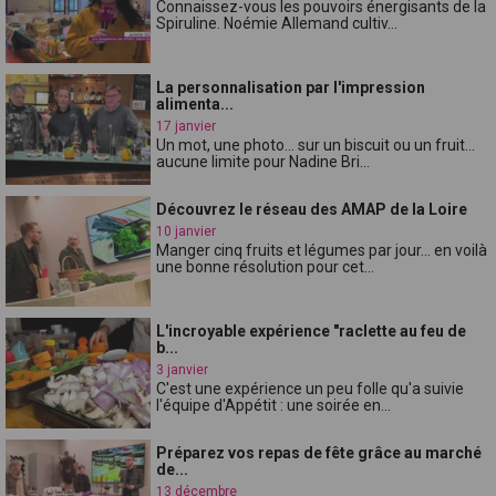
Connaissez-vous les pouvoirs énergisants de la
Spiruline. Noémie Allemand cultiv...
La personnalisation par l'impression
alimenta...
17 janvier
Un mot, une photo... sur un biscuit ou un fruit...
aucune limite pour Nadine Bri...
Découvrez le réseau des AMAP de la Loire
10 janvier
Manger cinq fruits et légumes par jour... en voilà
une bonne résolution pour cet...
L'incroyable expérience "raclette au feu de
b...
3 janvier
C'est une expérience un peu folle qu'a suivie
l'équipe d'Appétit : une soirée en...
Préparez vos repas de fête grâce au marché
de...
13 décembre