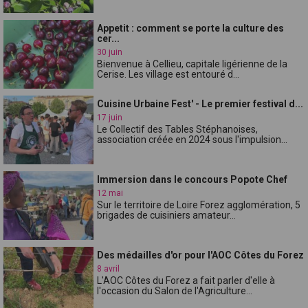
Appetit : comment se porte la culture des
cer...
30 juin
Bienvenue à Cellieu, capitale ligérienne de la
Cerise. Les village est entouré d...
Cuisine Urbaine Fest' - Le premier festival d...
17 juin
Le Collectif des Tables Stéphanoises,
association créée en 2024 sous l'impulsion...
Immersion dans le concours Popote Chef
12 mai
Sur le territoire de Loire Forez agglomération, 5
brigades de cuisiniers amateur...
Des médailles d'or pour l'AOC Côtes du Forez
8 avril
L'AOC Côtes du Forez a fait parler d'elle à
l'occasion du Salon de l'Agriculture...