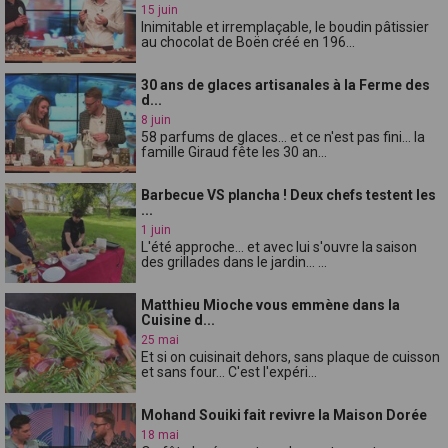
15 juin
Inimitable et irremplaçable, le boudin pâtissier
au chocolat de Boën créé en 196...
30 ans de glaces artisanales à la Ferme des
d...
8 juin
58 parfums de glaces... et ce n'est pas fini... la
famille Giraud fête les 30 an...
Barbecue VS plancha ! Deux chefs testent les
...
1 juin
L'été approche... et avec lui s'ouvre la saison
des grillades dans le jardin... ...
Matthieu Mioche vous emmène dans la
Cuisine d...
25 mai
Et si on cuisinait dehors, sans plaque de cuisson
et sans four... C'est l'expéri...
Mohand Souiki fait revivre la Maison Dorée
18 mai