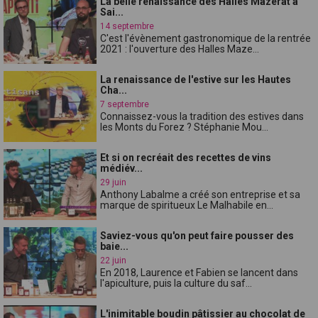
La belle renaissance des Halles Mazerat à
Sai...
14 septembre
C'est l'évènement gastronomique de la rentrée
2021 : l'ouverture des Halles Maze...
La renaissance de l'estive sur les Hautes
Cha...
7 septembre
Connaissez-vous la tradition des estives dans
les Monts du Forez ? Stéphanie Mou...
Et si on recréait des recettes de vins
médiév...
29 juin
Anthony Labalme a créé son entreprise et sa
marque de spiritueux Le Malhabile en...
Saviez-vous qu'on peut faire pousser des
baie...
22 juin
En 2018, Laurence et Fabien se lancent dans
l'apiculture, puis la culture du saf...
L'inimitable boudin pâtissier au chocolat de