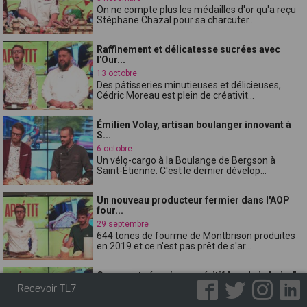
On ne compte plus les médailles d'or qu'a reçu
Stéphane Chazal pour sa charcuter...
Raffinement et délicatesse sucrées avec
l'Our...
13 octobre
Des pâtisseries minutieuses et délicieuses,
Cédric Moreau est plein de créativit...
Émilien Volay, artisan boulanger innovant à
S...
6 octobre
Un vélo-cargo à la Boulange de Bergson à
Saint-Étienne. C'est le dernier dévelop...
Un nouveau producteur fermier dans l'AOP
four...
29 septembre
644 tones de fourme de Montbrison produites
en 2019 et ce n'est pas prêt de s'ar...
Comment réussir un apéritif "made in Loire"
?...
Recevoir TL7
22 septembre