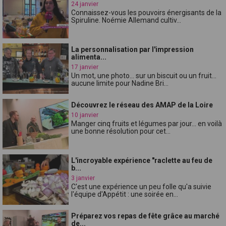
24 janvier
Connaissez-vous les pouvoirs énergisants de la
Spiruline. Noémie Allemand cultiv...
La personnalisation par l'impression
alimenta...
17 janvier
Un mot, une photo... sur un biscuit ou un fruit...
aucune limite pour Nadine Bri...
Découvrez le réseau des AMAP de la Loire
10 janvier
Manger cinq fruits et légumes par jour... en voilà
une bonne résolution pour cet...
L'incroyable expérience "raclette au feu de
b...
3 janvier
C'est une expérience un peu folle qu'a suivie
l'équipe d'Appétit : une soirée en...
Préparez vos repas de fête grâce au marché
de...