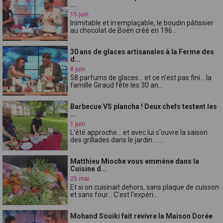
...
15 juin
Inimitable et irremplaçable, le boudin pâtissier
au chocolat de Boën créé en 196...
30 ans de glaces artisanales à la Ferme des
d...
8 juin
58 parfums de glaces... et ce n'est pas fini... la
famille Giraud fête les 30 an...
Barbecue VS plancha ! Deux chefs testent les
...
1 juin
L'été approche... et avec lui s'ouvre la saison
des grillades dans le jardin... ...
Matthieu Mioche vous emmène dans la
Cuisine d...
25 mai
Et si on cuisinait dehors, sans plaque de cuisson
et sans four... C'est l'expéri...
Mohand Souiki fait revivre la Maison Dorée