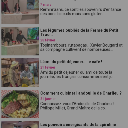
7 mars
Remini'Sans, ce sont les souvenirs d'enfance
des bons biscuits mais sans gluten....
Les légumes oubliés de la Ferme du Petit
Trac...
28 février
Topinambours, rutabagas... Xavier Bougard et
sa compagne cultivent de nombreuses...
L'ami du petit déjeuner... le café !
21 février
Ami du petit déjeuner ou ami de toute la
journée, les français consommeraient ju...
Comment cuisiner l'andouille de Charlieu ?
31 janvier
Connaissez-vous l'Andouille de Charlieu ?
Philippe Millet, Grand Maître de la co...
Les pouvoirs énergisants de la spiruline