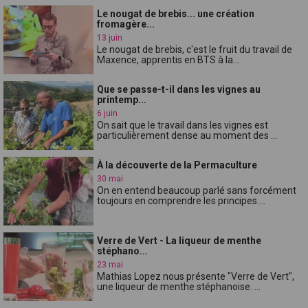
Le nougat de brebis... une création
fromagère...
13 juin
Le nougat de brebis, c'est le fruit du travail de
Maxence, apprentis en BTS à la...
Que se passe-t-il dans les vignes au
printemp...
6 juin
On sait que le travail dans les vignes est
particulièrement dense au moment des ...
À la découverte de la Permaculture
30 mai
On en entend beaucoup parlé sans forcément
toujours en comprendre les principes....
Verre de Vert - La liqueur de menthe
stéphano...
23 mai
Mathias Lopez nous présente "Verre de Vert",
une liqueur de menthe stéphanoise. ...