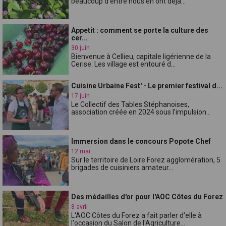
beaucoup d'entre nous en ont déjà...
Appetit : comment se porte la culture des
cer...
30 juin
Bienvenue à Cellieu, capitale ligérienne de la
Cerise. Les village est entouré d...
Cuisine Urbaine Fest' - Le premier festival d...
17 juin
Le Collectif des Tables Stéphanoises,
association créée en 2024 sous l'impulsion...
Immersion dans le concours Popote Chef
12 mai
Sur le territoire de Loire Forez agglomération, 5
brigades de cuisiniers amateur...
Des médailles d'or pour l'AOC Côtes du Forez
8 avril
L'AOC Côtes du Forez a fait parler d'elle à
l'occasion du Salon de l'Agriculture...