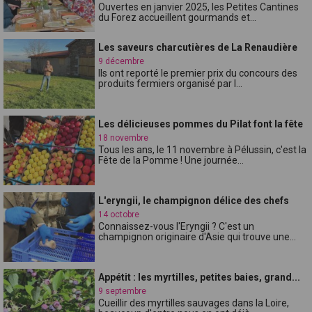
Ouvertes en janvier 2025, les Petites Cantines
du Forez accueillent gourmands et...
Les saveurs charcutières de La Renaudière
9 décembre
Ils ont reporté le premier prix du concours des
produits fermiers organisé par l...
Les délicieuses pommes du Pilat font la fête
18 novembre
Tous les ans, le 11 novembre à Pélussin, c'est la
Fête de la Pomme ! Une journée...
L'eryngii, le champignon délice des chefs
14 octobre
Connaissez-vous l'Eryngii ? C'est un
champignon originaire d'Asie qui trouve une...
Appétit : les myrtilles, petites baies, grand...
9 septembre
Cueillir des myrtilles sauvages dans la Loire,