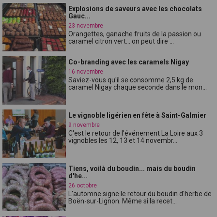
Explosions de saveurs avec les chocolats
Gauc...
23 novembre
Orangettes, ganache fruits de la passion ou
caramel citron vert... on peut dire ...
Co-branding avec les caramels Nigay
16 novembre
Saviez-vous qu'il se consomme 2,5 kg de
caramel Nigay chaque seconde dans le mon...
Le vignoble ligérien en fête à Saint-Galmier
9 novembre
C'est le retour de l'événement La Loire aux 3
vignobles les 12, 13 et 14 novembr...
Tiens, voilà du boudin... mais du boudin
d'he...
26 octobre
L'automne signe le retour du boudin d'herbe de
Boën-sur-Lignon. Même si la recet...