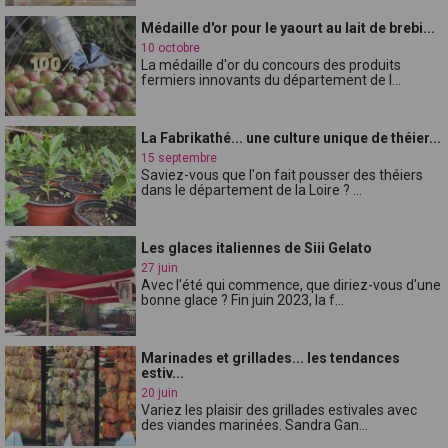
Médaille d'or pour le yaourt au lait de brebi...
10 octobre
La médaille d'or du concours des produits
fermiers innovants du département de l...
La Fabrikathé... une culture unique de théier...
15 septembre
Saviez-vous que l'on fait pousser des théiers
dans le département de la Loire ? ...
Les glaces italiennes de Siii Gelato
27 juin
Avec l'été qui commence, que diriez-vous d'une
bonne glace ? Fin juin 2023, la f...
Marinades et grillades... les tendances
estiv...
20 juin
Variez les plaisir des grillades estivales avec
des viandes marinées. Sandra Gan...