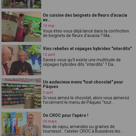
On cuisine des beignets de fleurs d'acacia
av...
10 mai
Vous êtes-vous déjà lancé dans la confection
de beignets de fleurs d'acacia ? Ma...
Vins rebelles et cépages hybrides "interdits"
12 avril
Saviez-vous qu'il existe une multitude de
cépages hybrides dits "interdits" ? Da...
Un audacieux menu "tout chocolat" pour
Pâques
5 avril
Si vous aimez le chocolat, alors vous aimerez
forcément le menu de Pâques "tout ...
On CROC pour l'apéro !
29 mars
Noix de cajou, amandes ou graines de
tournesol... l'atelier CROC à Bussières les...