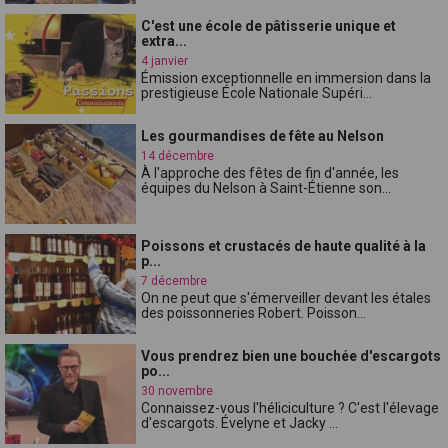
C'est une école de pâtisserie unique et
extra...
4 janvier
Émission exceptionnelle en immersion dans la
prestigieuse École Nationale Supéri...
Les gourmandises de fête au Nelson
14 décembre
À l'approche des fêtes de fin d'année, les
équipes du Nelson à Saint-Étienne son...
Poissons et crustacés de haute qualité à la
p...
7 décembre
On ne peut que s'émerveiller devant les étales
des poissonneries Robert. Poisson...
Vous prendrez bien une bouchée d'escargots
po...
30 novembre
Connaissez-vous l'héliciculture ? C'est l'élevage
d'escargots. Évelyne et Jacky ...