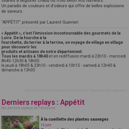
tisanes à déguster chaud ou froid selon vos humeurs.
Un paradis de couleurs et d'odeurs qui offre de belles explosions
de saveurs.
"APPÉTIT" présenté par Laurent Guerrieri
« Appétit », c’est l’émission incontournable des gourmets de la
Loire. De la fourche à la
fourchette, du terrier à la terrine, on voyage de village en village
pour découvrir les
produits et artisans de notre département.
Tous les mardis à 18h40
et en rediffusion mardi à 23h10 - mercredi
8h40-12h30 & 18h05
le jeudi à 18h05 & 23h10 - vendredi à 10h15 - samedi à 12h40 &
dimanche à 13h05
https://www.tl7.fr/replayDetail.php?idEmission=12&idVideo=x8o3izt&start=0
Derniers replays : Appétit
les derniers replays de l'émission
À la cueillette des plantes sauvages
16 juin