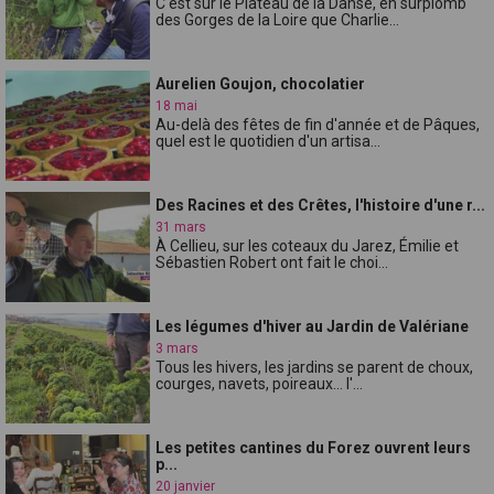
C'est sur le Plateau de la Danse, en surplomb
des Gorges de la Loire que Charlie...
Aurelien Goujon, chocolatier
18 mai
Au-delà des fêtes de fin d'année et de Pâques,
quel est le quotidien d'un artisa...
Des Racines et des Crêtes, l'histoire d'une r...
31 mars
À Cellieu, sur les coteaux du Jarez, Émilie et
Sébastien Robert ont fait le choi...
Les légumes d'hiver au Jardin de Valériane
3 mars
Tous les hivers, les jardins se parent de choux,
courges, navets, poireaux... l'...
Les petites cantines du Forez ouvrent leurs
p...
20 janvier