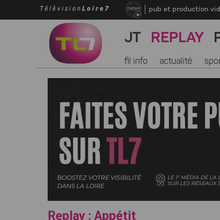
pub et production vi
JT
REPLAY
fil info
actualité
spo
Replay : Appétit