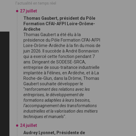
l'actualité en temps réel
27 juillet
Thomas Gaubert, président du Pôle
Formation CFAI-AFPI Loire-Drôme-
Ardèche
Thomas Gaubert a été élu à la
présidence du Pôle Formation CFAI-AFPI
Loire-Drôme-Ardèche à la fin du mois de
juin 2026. Il succède à André Bonnavion
qui a exercé cette fonction pendant 7
ans. Dirigeant de SODESE-SRCA,
entreprise de sous-traitance industrielle
implantée à Félines, en Ardèche, et à La
Roche-de-Glun, dans la Drôme, Thomas
Gaubert souhaite développer le
"
renforcement des relations avec les
entreprises, le développement de
formations adaptées à leurs besoins,
l’accompagnement des transformations
industrielles et la valorisation des métiers
techniques et manuels
".
24 juillet
Audrey Lyonnet, Présidente de