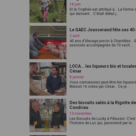
18 juin
Et le Trophée est attribué à... La Ferme
qui dansent... C'était début j...
Le GAEC Jousserand fête ses 40 
2 avril
40 ans d'élevage porcin à Chambles... I
associés accompagnés de 70 vach...
LOCA... les liqueurs bio et locale
César
8 janvier
Vous connaissiez peut-être les liqueurs
Maison 16 crées par César... Ce je...
Des biscuits salés à la Rigotte de
Condrieu
13 novembre
Les Biscuits de Lucky à Pélussin. C'est
l'histoire de Luc qui, passionné par la ...