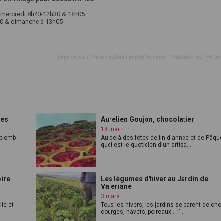
 - mercredi 8h40-12h30 & 18h05
h40 & dimanche à 13h05
https://www.tl7.fr/replayDetail.php?idEmission=12&idVideo=xa0rzd0&s
ges
Aurelien Goujon, chocolatier
18 mai
rplomb
Au-delà des fêtes de fin d'année et de Pâqu
quel est le quotidien d'un artisa...
oire
Les légumes d'hiver au Jardin de
Valériane
3 mars
lie et
Tous les hivers, les jardins se parent de ch
courges, navets, poireaux... l'...