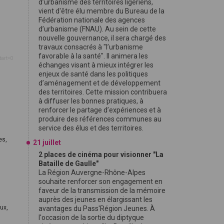
d’urbanisme des territoires ligériens,
vient d'être élu membre du Bureau de la
Fédération nationale des agences
d’urbanisme (FNAU). Au sein de cette
nouvelle gouvernance, il sera chargé des
travaux consacrés à "l’urbanisme
favorable à la santé". Il animera les
tart=0
échanges visant à mieux intégrer les
enjeux de santé dans les politiques
d’aménagement et de développement
des territoires. Cette mission contribuera
à diffuser les bonnes pratiques, à
renforcer le partage d’expériences et à
produire des références communes au
service des élus et des territoires.
es,
21 juillet
2 places de cinéma pour visionner "La
Bataille de Gaulle"
La Région Auvergne-Rhône-Alpes
souhaite renforcer son engagement en
faveur de la transmission de la mémoire
auprès des jeunes en élargissant les
oux,
avantages du Pass'Région Jeunes. À
l'occasion de la sortie du diptyque