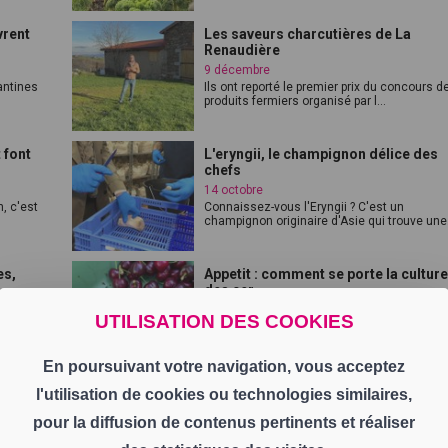
vrent
Les saveurs charcutières de La
Renaudière
9 décembre
antines
Ils ont reporté le premier prix du concours d
produits fermiers organisé par l...
 font
L'eryngii, le champignon délice des
chefs
14 octobre
, c'est
Connaissez-vous l'Eryngii ? C'est un
champignon originaire d'Asie qui trouve une.
es,
Appetit : comment se porte la cultur
des cer...
30 juin
UTILISATION DES COOKIES
Loire,
Bienvenue à Cellieu, capitale ligérienne de l
Cerise. Les village est entouré d...
En poursuivant votre navigation, vous acceptez
l'utilisation de cookies ou technologies similaires,
r
Immersion dans le concours Popote
Chef
pour la diffusion de contenus pertinents et réaliser
12 mai
Sur le territoire de Loire Forez agglomération