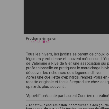
Prochaine émission
11 août à 18:43
Tous les hivers, les jardins se parent de choux, co
légumes y est dense et souvent méconnue. L'équi
de Valériane à Rive de Gier, une association qui 
professionnelle en pratiquant le maraichage biolog
découvrir les richesses des légumes d'hiver.
Après une cueillette d'épinards, rendez-vous en 
recette originale et facile à reproduire chez so
épinards plus souvent...
"Appétit" présenté par Laurent Guerrieri et réalisé
« Appétit », c’est l’émission incontournable des gourme
fourchette, du terrier à la terrine, on voyage de villa