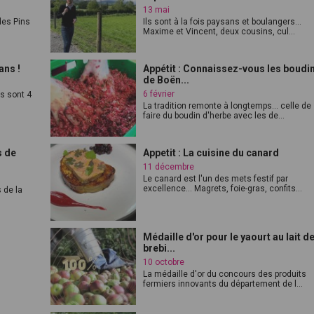
13 mai
 des Pins
Ils sont à la fois paysans et boulangers...
Maxime et Vincent, deux cousins, cul...
ans !
Appétit : Connaissez-vous les boudi
de Boën...
6 février
ls sont 4
La tradition remonte à longtemps... celle de
faire du boudin d'herbe avec les de...
s de
Appetit : La cuisine du canard
11 décembre
Le canard est l'un des mets festif par
excellence... Magrets, foie-gras, confits...
 de la
Médaille d'or pour le yaourt au lait d
brebi...
10 octobre
La médaille d'or du concours des produits
fermiers innovants du département de l...