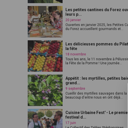
Les petites cantines du Forez ou
leurs p...
20 janvier
Ouvertes en janvier 2025, les Petites C
du Forez accueillent gourmands et...
Les délicieuses pommes du Pilat
la fête
18 novembre
Tous les ans, le 11 novembre à Pélussin
la Fête de la Pomme ! Une journée...
Appétit : les myrtilles, petites bai
grand...
9 septembre
Cueillir des myrtilles sauvages dans la 
beaucoup d'entre nous en ont déjà...
Cuisine Urbaine Fest' - Le premie
festival d...
17 juin
Le Collectif des Tables Stéphanoises,