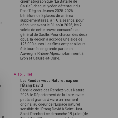
cinématographique "La Bataille de
Gaulle", chaque lycéen détenteur du
Pass'Région Jeunes 2025-2026
bénéficie de 2 places de cinéma
supplémentaires, à 1 € la séance, pour
es
découvrir avant le 31 août 2026, les 2
volets de cette œuvre consacrée au
général de Gaulle. Pour chacun des deux
opus, la Région a accordé une aide de
125 000 euros. Les films ont par ailleurs
été tournés en grande partie en
Auvergne Rhône-Alpes, notamment à
Lyon et Caluire-et-Cuire.
..
e
16 juillet
Les Rendez-vous Nature : cap sur
l'Étang David
a
Dans le cadre des Rendez-vous Nature
2026, le Département de la Loire invite
petits et grands à vivre un moment
original au coeur de l'Espace naturel
sensible de l'Étang David à Saint-Just-
Saint-Rambert ce dimanche 19 juillet (de
, 5