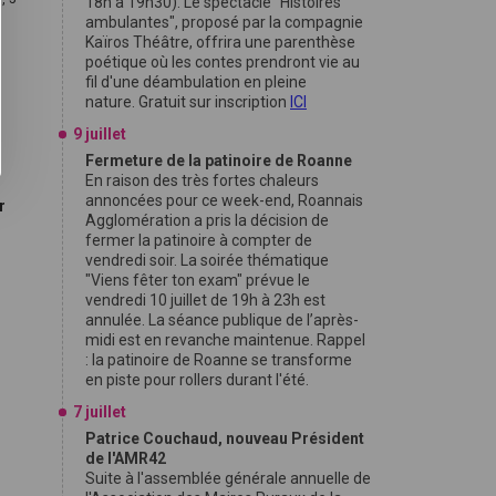
18h à 19h30). Le spectacle "Histoires
ambulantes", proposé par la compagnie
Kaïros Théâtre, offrira une parenthèse
poétique où les contes prendront vie au
fil d'une déambulation en pleine
nature. Gratuit sur inscription
ICI
9 juillet
Fermeture de la patinoire de Roanne
En raison des très fortes chaleurs
annoncées pour ce week-end, Roannais
r
Agglomération a pris la décision de
fermer la patinoire à compter de
vendredi soir. La soirée thématique
"Viens fêter ton exam" prévue le
vendredi 10 juillet de 19h à 23h est
annulée. La séance publique de l’après-
midi est en revanche maintenue. Rappel
: la patinoire de Roanne se transforme
en piste pour rollers durant l'été.
7 juillet
Patrice Couchaud, nouveau Président
de l'AMR42
Suite à l'assemblée générale annuelle de