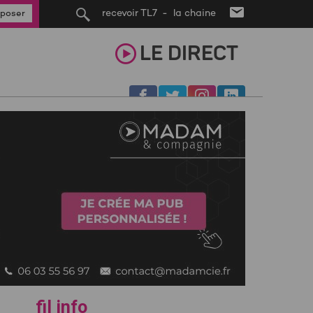
recevoir TL7 - la chaine
poser
LE
DIRECT
fil info