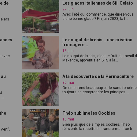
ue de
Les glaces italiennes de Siii Gelato
27 juin
Avec l'été qui commence, que diriez-vous
d'une bonne glace ? Fin juin 2023, la f...
héiers
ndances
Le nougat de brebis... une création
fromagère...
13 juin
s avec
Le nougat de brebis, c'est le fruit du travail 
Maxence, apprentis en BTS à la...
 au
À la découverte de la Permaculture
30 mai
On en entend beaucoup parlé sans forcéme
toujours en comprendre les principes....
st
...
nthe
Théo sublime les Cookies
16 mai
Bien plus que de simples cookies, Théo
réinvente la recette en transformant ce b...
Vert",