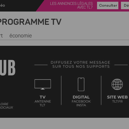
LES ANNONCES LÉGALES
déo
Consulter
Dé
AVEC TL7
PROGRAMME TV
rt
économie