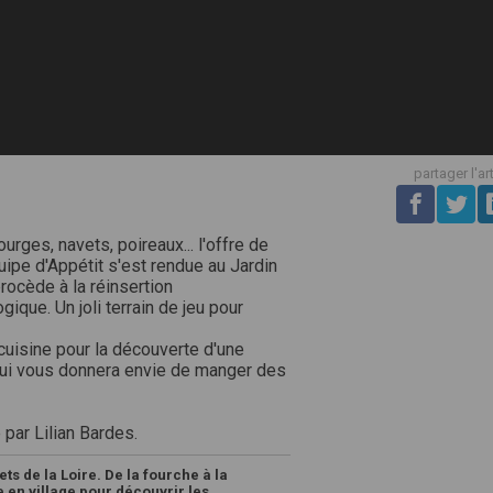
partager l'ar
urges, navets, poireaux... l'offre de
pe d'Appétit s'est rendue au Jardin
procède à la réinsertion
ique. Un joli terrain de jeu pour
cuisine pour la découverte d'une
i qui vous donnera envie de manger des
 par Lilian Bardes.
ts de la Loire. De la fourche à la
ge en village pour découvrir les