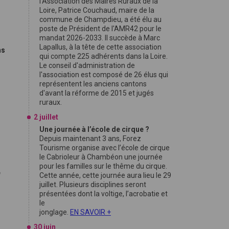
l'Association des Maires Ruraux de la
Loire, Patrice Couchaud, maire de la
commune de Champdieu, a été élu au
poste de Président de l'AMR42 pour le
mandat 2026-2033. Il succède à Marc
Lapallus, à la tête de cette association
ns
qui compte 225 adhérents dans la Loire.
Le conseil d'administration de
l'association est composé de 26 élus qui
représentent les anciens cantons
d'avant la réforme de 2015 et jugés
ruraux.
2 juillet
Une journée à l’école de cirque ?
Depuis maintenant 3 ans, Forez
Tourisme organise avec l’école de cirque
le Cabrioleur à Chambéon une journée
pour les familles sur le thême du cirque.
e
Cette année, cette journée aura lieu le 29
juillet. Plusieurs disciplines seront
présentées dont la voltige, l’acrobatie et
le
jonglage.
EN SAVOIR +
30 juin