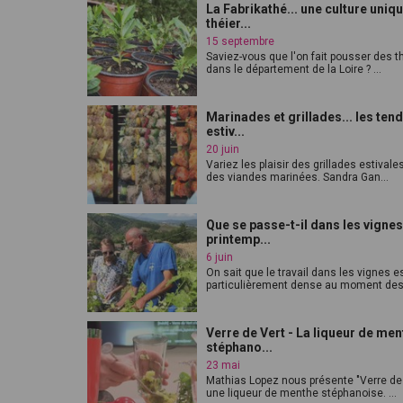
La Fabrikathé... une culture uniq
théier...
15 septembre
Saviez-vous que l'on fait pousser des t
dans le département de la Loire ? ...
Marinades et grillades... les te
estiv...
20 juin
Variez les plaisir des grillades estivale
des viandes marinées. Sandra Gan...
Que se passe-t-il dans les vignes
printemp...
6 juin
On sait que le travail dans les vignes e
particulièrement dense au moment des 
Verre de Vert - La liqueur de me
stéphano...
23 mai
Mathias Lopez nous présente "Verre de 
une liqueur de menthe stéphanoise. ...