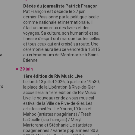
Décès du journaliste Patrick Françon
Pat Françon est décédé le 27 juin
dernier. Passionné par la politique locale
comme nationale et internationale, il
était un amoureux des livres et des
voyages. Sa culture, son humanité et sa
finesse d'esprit ont marqué toutes celles
et tous ceux qui ont croisé sa route. Une
cérémonie aura lieu ce vendredi à 15h15
au crématorium de Montmartre à Saint-
de
Etienne.
29 juin
1ère édition du Riv Music Live
Le lundi 13 juillet 2026, à partir de 19h30,
nt
la place de la Libération à Rive-de-Gier
accueillera la 1ère édition de Riv Music
Live, le nouveau rendez-vous musical
estival de la Ville de Rive-de-Gier. Les
artistes invités : Le Youn’s, L'Ouss et
Mahoo (artistes ripagériens) / Fresh
LaDouille (rap français) / Meryl
Martorana et Stéphanie Lie (artistes
ripagériennes / variété pop années 80 à