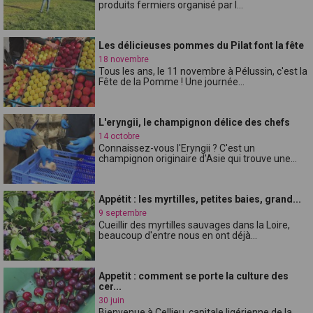
produits fermiers organisé par l...
Les délicieuses pommes du Pilat font la fête
18 novembre
Tous les ans, le 11 novembre à Pélussin, c'est la
Fête de la Pomme ! Une journée...
L'eryngii, le champignon délice des chefs
14 octobre
Connaissez-vous l'Eryngii ? C'est un
champignon originaire d'Asie qui trouve une...
Appétit : les myrtilles, petites baies, grand...
9 septembre
Cueillir des myrtilles sauvages dans la Loire,
beaucoup d'entre nous en ont déjà...
Appetit : comment se porte la culture des
cer...
30 juin
Bienvenue à Cellieu, capitale ligérienne de la