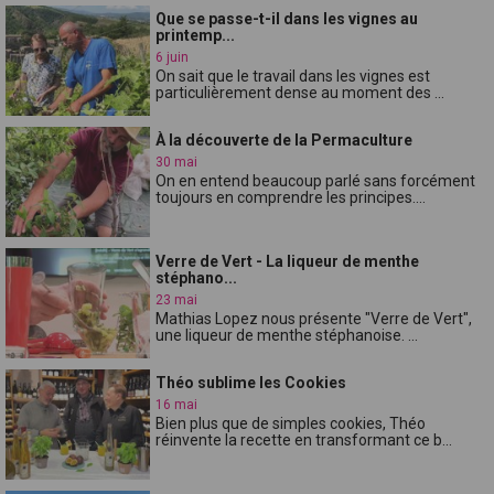
Que se passe-t-il dans les vignes au
printemp...
6 juin
On sait que le travail dans les vignes est
particulièrement dense au moment des ...
À la découverte de la Permaculture
30 mai
On en entend beaucoup parlé sans forcément
toujours en comprendre les principes....
Verre de Vert - La liqueur de menthe
stéphano...
23 mai
Mathias Lopez nous présente "Verre de Vert",
une liqueur de menthe stéphanoise. ...
Théo sublime les Cookies
16 mai
Bien plus que de simples cookies, Théo
réinvente la recette en transformant ce b...