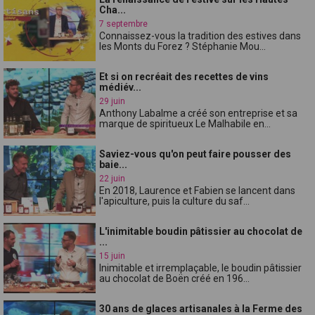
Cha...
7 septembre
Connaissez-vous la tradition des estives dans
les Monts du Forez ? Stéphanie Mou...
Et si on recréait des recettes de vins
médiév...
29 juin
Anthony Labalme a créé son entreprise et sa
marque de spiritueux Le Malhabile en...
Saviez-vous qu'on peut faire pousser des
baie...
22 juin
En 2018, Laurence et Fabien se lancent dans
l'apiculture, puis la culture du saf...
L'inimitable boudin pâtissier au chocolat de
...
15 juin
Inimitable et irremplaçable, le boudin pâtissier
au chocolat de Boën créé en 196...
30 ans de glaces artisanales à la Ferme des