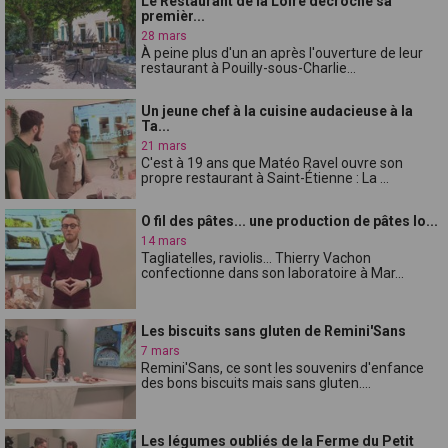
Le Restaurant de la Loire décroche sa
premièr...
28 mars
À peine plus d'un an après l'ouverture de leur
restaurant à Pouilly-sous-Charlie...
Un jeune chef à la cuisine audacieuse à la
Ta...
21 mars
C'est à 19 ans que Matéo Ravel ouvre son
propre restaurant à Saint-Étienne : La ...
O fil des pâtes... une production de pâtes lo...
14 mars
Tagliatelles, raviolis... Thierry Vachon
confectionne dans son laboratoire à Mar...
Les biscuits sans gluten de Remini'Sans
7 mars
Remini'Sans, ce sont les souvenirs d'enfance
des bons biscuits mais sans gluten....
Les légumes oubliés de la Ferme du Petit