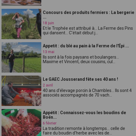
Concours des produits fermiers : La bergerie
...
18 juin
Et le Trophée est attribué à... La Ferme des Pins
qui dansent... C'était début j...
Appetit : du blé au pain à la Ferme de l'Épi ...
13 mai
Ils sont à la fois paysans et boulangers...
Maxime et Vincent, deux cousins, cul...
Le GAEC Jousserand fête ses 40 ans !
2 avril
40 ans d'élevage porcin à Chambles... Ils sont 4
associés accompagnés de 70 vach...
Appétit : Connaissez-vous les boudins de
Boën...
6 février
La tradition remonte à longtemps... celle de
faire du boudin d'herbe avec les de...