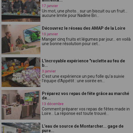
17 janvier
Un mot, une photo... sur un biscuit ou un fruit...
aucune limite pour Nadine Bri...
Découvrez le réseau des AMAP de la Loire
10 janvier
Manger cinq fruits et légumes par jour... en voilà
une bonne résolution pour cet...
L'incroyable expérience "raclette au feu de
b...
3 janvier
C'est une expérience un peu folle qu'a suivie
l'équipe d'Appétit : une soirée en...
Préparez vos repas de fête grâce au marché
de...
13 décembre
Comment préparer vos repas de fêtes made in
Loire... La réponse est toute trouvé...
L'eau de source de Montarcher... gage de
pure...