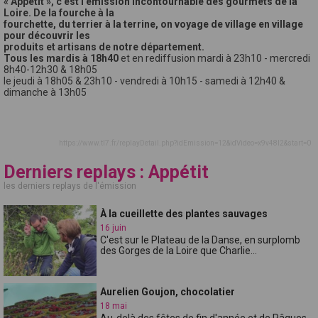
« Appétit », c’est l’émission incontournable des gourmets de la
Loire. De la fourche à la
fourchette, du terrier à la terrine, on voyage de village en village
pour découvrir les
produits et artisans de notre département.
Tous les mardis à 18h40
et en rediffusion mardi à 23h10 - mercredi
8h40-12h30 & 18h05
le jeudi à 18h05 & 23h10 - vendredi à 10h15 - samedi à 12h40 &
dimanche à 13h05
https://www.tl7.fr/replayDetail.php?idEmission=12&idVideo=x9v48l2&start=0
Derniers replays : Appétit
les derniers replays de l'émission
À la cueillette des plantes sauvages
16 juin
C'est sur le Plateau de la Danse, en surplomb
des Gorges de la Loire que Charlie...
Aurelien Goujon, chocolatier
18 mai
Au-delà des fêtes de fin d'année et de Pâques,