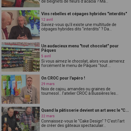
de beignets de fleurs d'acacia ? Ma...
Vins rebelles et cépages hybrides "interdits"
12 avril
Saviez-vous qu'il existe une multitude de
cépages hybrides dits "interdits" ? Da...
Un audacieux menu "tout chocolat" pour
Pâques
5 avril
Si vous aimez le chocolat, alors vous aimerez
forcément le menu de Pâques "tout ...
On CROC pour l'apéro !
29 mars
Noix de cajou, amandes ou graines de
tournesol... l'atelier CROC à Bussières les...
Quand la pâtisserie devient un art avec le "C...
22 mars
Connaissez-vous le "Cake Design" ? C'est l'art
de créer des gâteaux spectaculair...