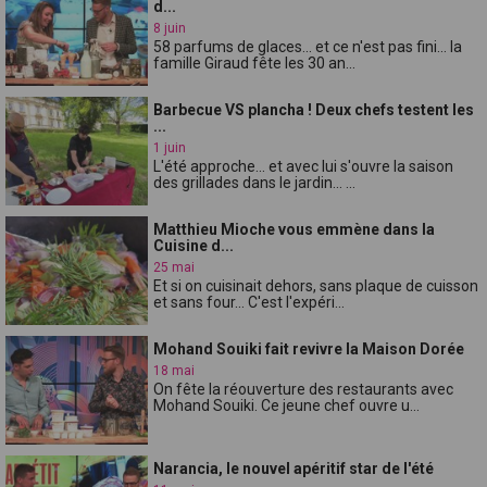
d...
8 juin
58 parfums de glaces... et ce n'est pas fini... la
famille Giraud fête les 30 an...
Barbecue VS plancha ! Deux chefs testent les
...
1 juin
L'été approche... et avec lui s'ouvre la saison
des grillades dans le jardin... ...
Matthieu Mioche vous emmène dans la
Cuisine d...
25 mai
Et si on cuisinait dehors, sans plaque de cuisson
et sans four... C'est l'expéri...
Mohand Souiki fait revivre la Maison Dorée
18 mai
On fête la réouverture des restaurants avec
Mohand Souiki. Ce jeune chef ouvre u...
Narancia, le nouvel apéritif star de l'été