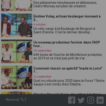
Des pâtisseries minutieuses et délicieuses,
Cédric Moreau est plein de créativit...
Émilien Volay, artisan boulanger innovant à
S...
6 octobre
Un vélo-cargo à la Boulange de Bergson à
Saint-Étienne. C'est le dernier dévelop...
Un nouveau producteur fermier dans l'AOP
four...
29 septembre
644 tones de fourme de Montbrison produites
en 2019 et ce n'est pas prêt de s'ar...
Comment réussir un apéritif "made in Loire"
?...
22 septembre
Quel cru viticole pour 2020 dans le Forez ? Notre
équipe s'est rendu chez Stépha...
Charles Chocolartisan, des pâtes à tartiner
a...
Recevoir TL7
15 septembre