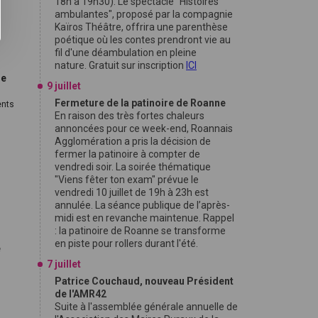
18h à 19h30). Le spectacle "Histoires
ambulantes", proposé par la compagnie
Kaïros Théâtre, offrira une parenthèse
poétique où les contes prendront vie au
fil d'une déambulation en pleine
nature. Gratuit sur inscription
ICI
ue
9 juillet
Fermeture de la patinoire de Roanne
ents
En raison des très fortes chaleurs
annoncées pour ce week-end, Roannais
Agglomération a pris la décision de
fermer la patinoire à compter de
vendredi soir. La soirée thématique
"Viens fêter ton exam" prévue le
vendredi 10 juillet de 19h à 23h est
annulée. La séance publique de l’après-
midi est en revanche maintenue. Rappel
: la patinoire de Roanne se transforme
en piste pour rollers durant l'été.
e
7 juillet
Patrice Couchaud, nouveau Président
de l'AMR42
Suite à l'assemblée générale annuelle de