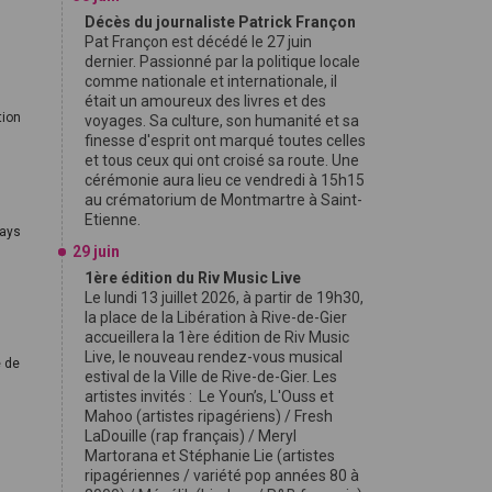
Décès du journaliste Patrick Françon
Pat Françon est décédé le 27 juin
dernier. Passionné par la politique locale
comme nationale et internationale, il
était un amoureux des livres et des
tion
voyages. Sa culture, son humanité et sa
finesse d'esprit ont marqué toutes celles
et tous ceux qui ont croisé sa route. Une
cérémonie aura lieu ce vendredi à 15h15
s
au crématorium de Montmartre à Saint-
Etienne.
pays
29 juin
1ère édition du Riv Music Live
Le lundi 13 juillet 2026, à partir de 19h30,
la place de la Libération à Rive-de-Gier
accueillera la 1ère édition de Riv Music
Live, le nouveau rendez-vous musical
 de
estival de la Ville de Rive-de-Gier. Les
artistes invités : Le Youn’s, L'Ouss et
Mahoo (artistes ripagériens) / Fresh
LaDouille (rap français) / Meryl
Martorana et Stéphanie Lie (artistes
ripagériennes / variété pop années 80 à