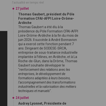
l'actualité en temps réel
27 juillet
Thomas Gaubert, président du Pôle
Formation CFAI-AFPI Loire-Drôme-
Ardèche
Thomas Gaubert a été élu à la
présidence du Pôle Formation CFAI-AFPI
Loire-Drôme-Ardèche à la fin du mois de
juin 2026. Il succède à André Bonnavion
qui a exercé cette fonction pendant 7
ans. Dirigeant de SODESE-SRCA,
entreprise de sous-traitance industrielle
implantée à Félines, en Ardèche, et à La
Roche-de-Glun, dans la Drôme, Thomas
Gaubert souhaite développer le
"
renforcement des relations avec les
entreprises, le développement de
formations adaptées à leurs besoins,
l’accompagnement des transformations
industrielles et la valorisation des métiers
techniques et manuels
".
24 juillet
Audrey Lyonnet, Présidente de