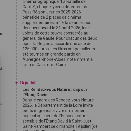
cinématographique "La Bataille de
Gaulle", chaque lycéen détenteur du
Pass'Région Jeunes 2025-2026
bénéficie de 2 places de cinéma
supplémentaires, à 1 € la séance, pour
découvrir avant le 31 août 2026, les 2
volets de cette œuvre consacrée au
ux
général de Gaulle. Pour chacun des deux
opus, la Région a accordé une aide de
125 000 euros. Les films ont par ailleurs
été tournés en grande partie en
Auvergne Rhône-Alpes, notamment à
Lyon et Caluire-et-Cuire.
st
16 juillet
Les Rendez-vous Nature : cap sur
l'Étang David
Dans le cadre des Rendez-vous Nature
la
2026, le Département de la Loire invite
petits et grands à vivre un moment
original au coeur de l'Espace naturel
sensible de l'Étang David à Saint-Just-
Saint-Rambert ce dimanche 19 juillet (de