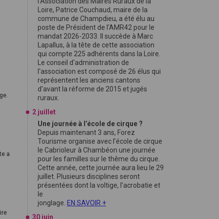
l'Association des Maires Ruraux de la
Loire, Patrice Couchaud, maire de la
commune de Champdieu, a été élu au
poste de Président de l'AMR42 pour le
mandat 2026-2033. Il succède à Marc
Lapallus, à la tête de cette association
qui compte 225 adhérents dans la Loire.
Le conseil d'administration de
l'association est composé de 26 élus qui
représentent les anciens cantons
d'avant la réforme de 2015 et jugés
ge.
ruraux.
2 juillet
Une journée à l’école de cirque ?
Depuis maintenant 3 ans, Forez
Tourisme organise avec l’école de cirque
le Cabrioleur à Chambéon une journée
te a
pour les familles sur le thême du cirque.
Cette année, cette journée aura lieu le 29
juillet. Plusieurs disciplines seront
présentées dont la voltige, l’acrobatie et
le
jonglage.
EN SAVOIR +
ire
30 juin