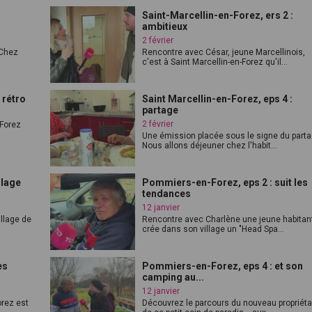
Saint-Marcellin-en-Forez, ers 2 :
ambitieux
2 février
 Chez
Rencontre avec César, jeune Marcellinois,
c'est à Saint Marcellin-en-Forez qu'il...
 rétro
Saint Marcellin-en-Forez, eps 4 :
partage
2 février
 Forez
Une émission placée sous le signe du parta
Nous allons déjeuner chez l'habit...
llage
Pommiers-en-Forez, eps 2 : suit les
tendances
12 janvier
illage de
Rencontre avec Charlène une jeune habitan
crée dans son village un "Head Spa...
es
Pommiers-en-Forez, eps 4 : et son
camping au...
12 janvier
rez est
Découvrez le parcours du nouveau propriéta