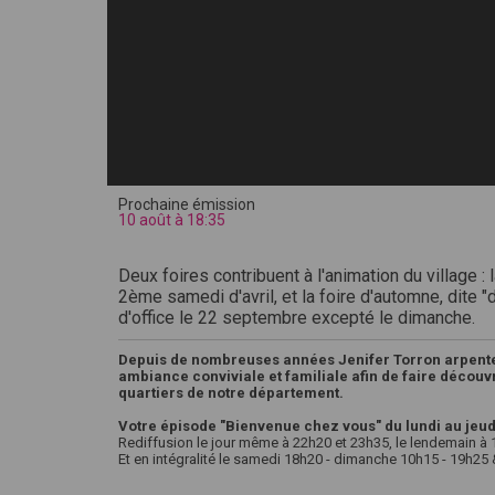
Prochaine émission
10 août à 18:35
Deux foires contribuent à l'animation du village : l
2ème samedi d'avril, et la foire d'automne, dite "
d'office le 22 septembre excepté le dimanche.
Depuis de nombreuses années Jenifer Torron arpente
ambiance conviviale et familiale afin de faire découvri
quartiers de notre département.
Votre épisode "Bienvenue chez vous" du lundi au jeud
Rediffusion le jour même à 22h20 et 23h35, le lendemain à
Et en intégralité le samedi 18h20 - dimanche 10h15 - 19h25