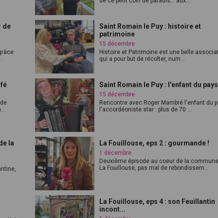
de ce petit coin de paradis... aux...
r de
Saint Romain le Puy : histoire et
patrimoine
15 décembre
grâce
Histoire et Patrimoine est une belle associa
.
qui a pour but de récolter, num...
afé
Saint Romain le Puy : l'enfant du pay
15 décembre
 de
Rencontre avec Roger Mambré l'enfant du 
...
l'accordéoniste star : plus de 70 ...
de la
La Fouillouse, eps 2 : gourmande !
1 décembre
Deuxième épisode au coeur de la commune
La Fouillouse, pas mal de rebondissem...
antine,
La Fouillouse, eps 4 : son Feuillantin
incont...