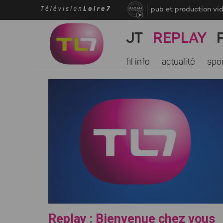
pub et production vi
JT
REPLAY
fil info
actualité
spo
Replay : Bienvenue chez vous