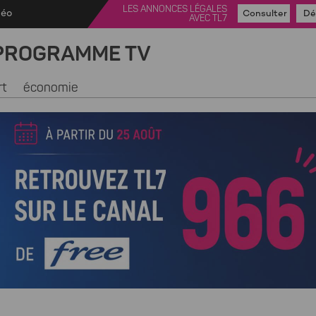
LES ANNONCES LÉGALES
déo
Consulter
Dé
AVEC TL7
PROGRAMME TV
rt
économie