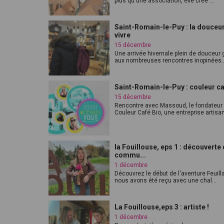
plus qu'une association, elle crée ...
Saint-Romain-le-Puy : la douceu
vivre
15 décembre
Une arrivée hivernale plein de douceur 
aux nombreuses rencontres inopinées..
Saint-Romain-le-Puy : couleur c
15 décembre
Rencontre avec Massoud, le fondateur
Couleur Café Bio, une entreprise artisan
la Fouillouse, eps 1 : découverte 
commu...
1 décembre
Découvrez le début de l'aventure Feuill
nous avons été reçu avec une chal...
La Fouillouse,eps 3 : artiste !
1 décembre