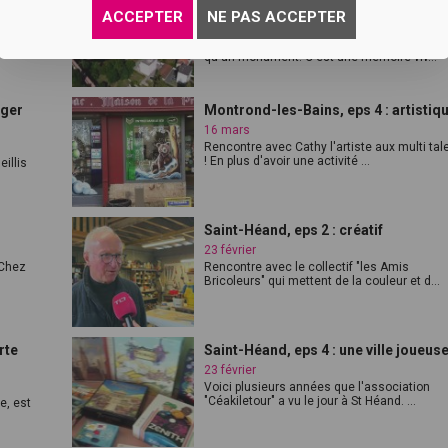
dessous du ch...
ACCEPTER
NE PAS ACCEPTER
16 mars
 ville de
Le château de Montrond-les-Bains n'est pas
qu'un monument. C'est une mémoire viv...
ager
Montrond-les-Bains, eps 4 : artistiq
16 mars
Rencontre avec Cathy l'artiste aux multi tal
! En plus d'avoir une activité ...
illis
Saint-Héand, eps 2 : créatif
23 février
 Chez
Rencontre avec le collectif "les Amis
Bricoleurs" qui mettent de la couleur et d...
rte
Saint-Héand, eps 4 : une ville joueus
23 février
Voici plusieurs années que l'association
"Céakiletour" a vu le jour à St Héand. ...
e, est