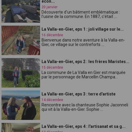
écon...
20 janvier
Découverte d'un bâtiment emblématique :
l'usine de la commune. En 1887, c'était ...
La Valla-en-Gier, eps 1 : joli village sur le...
16 décembre
Bienvenue dans notre aventure à la Valla-en-
Gier, ce village sur le contreforts ...
La Valla-en-Gier, eps 2 : les frères Maristes...
15 décembre
La commune de La Valla en Gier est marquée
par le personnage de Marcellin Champa...
La Valla-en-Gier, eps 3 : terre d'artiste
14 décembre
Rencontre avec la chanteuse Sophie Jaconneli
qui vit à la Valla-en-Gier. Sophie ...
La Valla-en-Gier, eps 4 : l'artisanat et sa g...