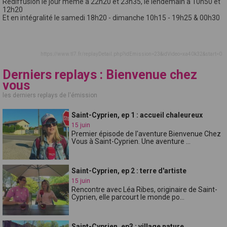
Rediffusion le jour même à 22h20 et 23h35, le lendemain à 10h50 et
12h20
Et en intégralité le samedi 18h20 - dimanche 10h15 - 19h25 & 00h30
https://www.tl7.fr/replayDetail.php?idEmission=23&idVideo=xa40k32&start=0
Derniers replays : Bienvenue chez
vous
les derniers replays de l'émission
Saint-Cyprien, ep 1 : accueil chaleureux
15 juin
Premier épisode de l'aventure Bienvenue Chez
Vous à Saint-Cyprien. Une aventure ...
Saint-Cyprien, ep 2 : terre d'artiste
15 juin
Rencontre avec Léa Ribes, originaire de Saint-
Cyprien, elle parcourt le monde po...
Saint-Cyprien, ep3 : village nature