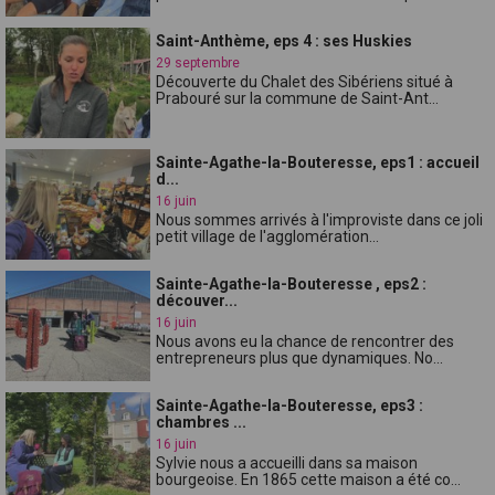
Saint-Anthème, eps 4 : ses Huskies
29 septembre
Découverte du Chalet des Sibériens situé à
Prabouré sur la commune de Saint-Ant...
Sainte-Agathe-la-Bouteresse, eps1 : accueil
d...
16 juin
Nous sommes arrivés à l'improviste dans ce joli
petit village de l'agglomération...
Sainte-Agathe-la-Bouteresse , eps2 :
découver...
16 juin
Nous avons eu la chance de rencontrer des
entrepreneurs plus que dynamiques. No...
Sainte-Agathe-la-Bouteresse, eps3 :
chambres ...
16 juin
Sylvie nous a accueilli dans sa maison
bourgeoise. En 1865 cette maison a été co...