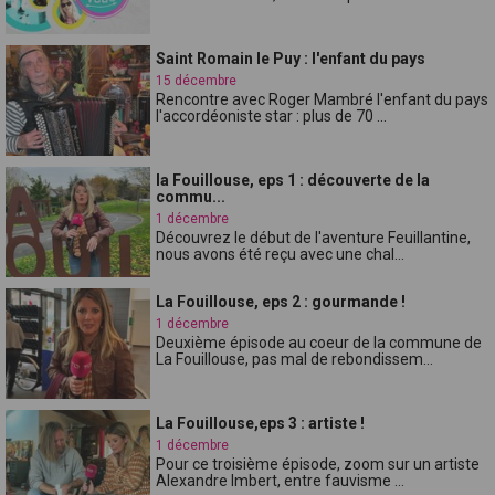
Saint Romain le Puy : l'enfant du pays
15 décembre
Rencontre avec Roger Mambré l'enfant du pays
l'accordéoniste star : plus de 70 ...
la Fouillouse, eps 1 : découverte de la
commu...
1 décembre
Découvrez le début de l'aventure Feuillantine,
nous avons été reçu avec une chal...
La Fouillouse, eps 2 : gourmande !
1 décembre
Deuxième épisode au coeur de la commune de
La Fouillouse, pas mal de rebondissem...
La Fouillouse,eps 3 : artiste !
1 décembre
Pour ce troisième épisode, zoom sur un artiste
Alexandre Imbert, entre fauvisme ...