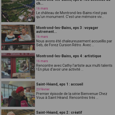
ch...
16 mars
Le château de Montrond-les-Bains n'est pas
qu'un monument. C'est une mémoire viv...
Montrond-les-Bains, eps 3 : voyager
autrement...
16 mars
Nous avons été chaleureusement accueillis par
Seb, de Forez Cursion Rétro. Avec ...
Montrond-les-Bains, eps 4 : artistique
16 mars
Rencontre avec Cathy l'artiste aux multi talents
! En plus d'avoir une activité ...
Saint-Héand, eps 1 : accueil
23 février
Premier épisode de la série Bienvenue Chez
Vous à Saint Héand. Rencontres très ...
Saint-Héand, eps 2 : créatif