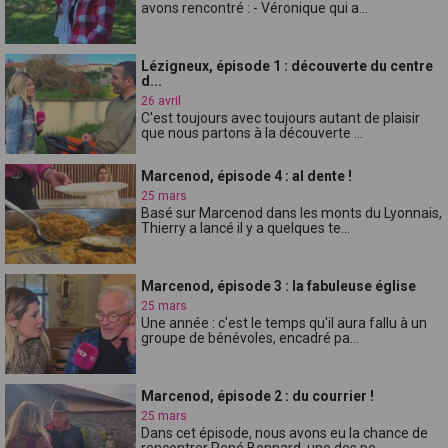
avons rencontré : - Véronique qui a...
Lézigneux, épisode 1 : découverte du centre
d...
26 avril
C'est toujours avec toujours autant de plaisir
que nous partons à la découverte ...
Marcenod, épisode 4 : al dente !
25 mars
Basé sur Marcenod dans les monts du Lyonnais,
Thierry a lancé il y a quelques te...
Marcenod, épisode 3 : la fabuleuse église
25 mars
Une année : c'est le temps qu'il aura fallu à un
groupe de bénévoles, encadré pa...
Marcenod, épisode 2 : du courrier !
25 mars
Dans cet épisode, nous avons eu la chance de
rencontrer René Bonnard, une des pe...