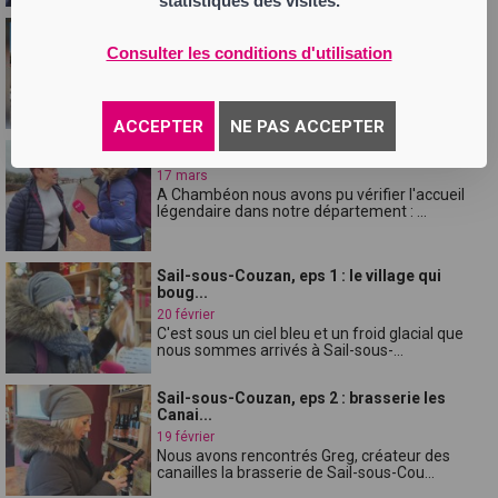
statistiques des visites.
Chambéon, eps2 : le patrimoine touristique
Consulter les conditions d'utilisation
17 mars
Nous avons eu la chance de rencontrer, une
famille incontournable de Chambéon, i...
ACCEPTER
NE PAS ACCEPTER
Chambéon, eps1 : un village convivial
17 mars
A Chambéon nous avons pu vérifier l'accueil
légendaire dans notre département : ...
Sail-sous-Couzan, eps 1 : le village qui
boug...
20 février
C'est sous un ciel bleu et un froid glacial que
nous sommes arrivés à Sail-sous-...
Sail-sous-Couzan, eps 2 : brasserie les
Canai...
19 février
Nous avons rencontrés Greg, créateur des
canailles la brasserie de Sail-sous-Cou...