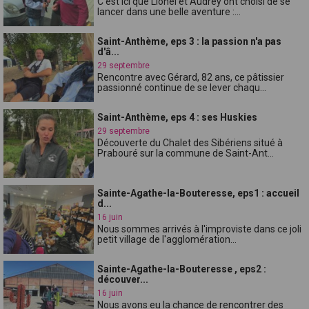
C'est ici que Lionel et Audrey ont choisi de se
lancer dans une belle aventure :...
Saint-Anthème, eps 3 : la passion n'a pas
d'â...
29 septembre
Rencontre avec Gérard, 82 ans, ce pâtissier
passionné continue de se lever chaqu...
Saint-Anthème, eps 4 : ses Huskies
29 septembre
Découverte du Chalet des Sibériens situé à
Prabouré sur la commune de Saint-Ant...
Sainte-Agathe-la-Bouteresse, eps1 : accueil
d...
16 juin
Nous sommes arrivés à l'improviste dans ce joli
petit village de l'agglomération...
Sainte-Agathe-la-Bouteresse , eps2 :
découver...
16 juin
Nous avons eu la chance de rencontrer des