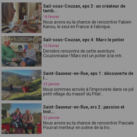
Sail-sous-Couzan, eps 3 : un créateur de
tamb...
18 février
Nous avons eu la chance de rencontrer Fabien
Kanou, le seul en France à fabrique...
Sail-sous-Couzan, eps 4 : Marc le potier
16 février
Dernière rencontre de cette aventure
Couzonnaise ! Marc est un potier à la retr...
Saint-Sauveur-en-Rue, eps 1 : découverte de
l...
23 janvier
Nous sommes arrivés à l'improviste dans ce joli
petit village du massif du Pilat...
Saint-Sauveur-en-Rue, ers 2 : passion et
Inst...
22 janvier
Nous avons eu la chance de rencontrer Pascale
Pourrat metteur en scène de la tro...