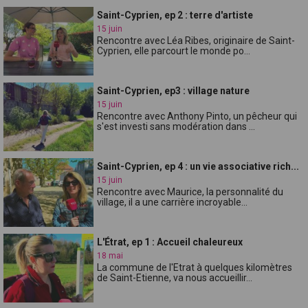
Saint-Cyprien, ep 2 : terre d'artiste
15 juin
Rencontre avec Léa Ribes, originaire de Saint-
Cyprien, elle parcourt le monde po...
Saint-Cyprien, ep3 : village nature
15 juin
Rencontre avec Anthony Pinto, un pêcheur qui
s'est investi sans modération dans ...
Saint-Cyprien, ep 4 : un vie associative rich...
15 juin
Rencontre avec Maurice, la personnalité du
village, il a une carrière incroyable...
L'Étrat, ep 1 : Accueil chaleureux
18 mai
La commune de l'Etrat à quelques kilomètres
de Saint-Etienne, va nous accueillir...