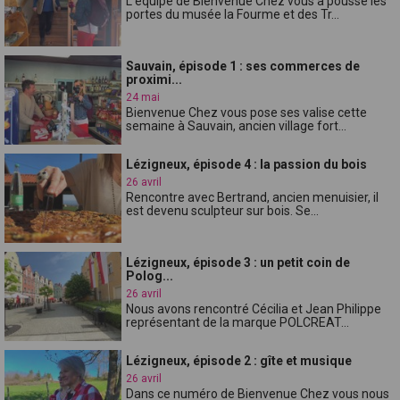
L'équipe de Bienvenue Chez vous a poussé les
portes du musée la Fourme et des Tr...
Sauvain, épisode 1 : ses commerces de
proximi...
24 mai
Bienvenue Chez vous pose ses valise cette
semaine à Sauvain, ancien village fort...
Lézigneux, épisode 4 : la passion du bois
26 avril
Rencontre avec Bertrand, ancien menuisier, il
est devenu sculpteur sur bois. Se...
Lézigneux, épisode 3 : un petit coin de
Polog...
26 avril
Nous avons rencontré Cécilia et Jean Philippe
représentant de la marque POLCREAT...
Lézigneux, épisode 2 : gîte et musique
26 avril
Dans ce numéro de Bienvenue Chez vous nous