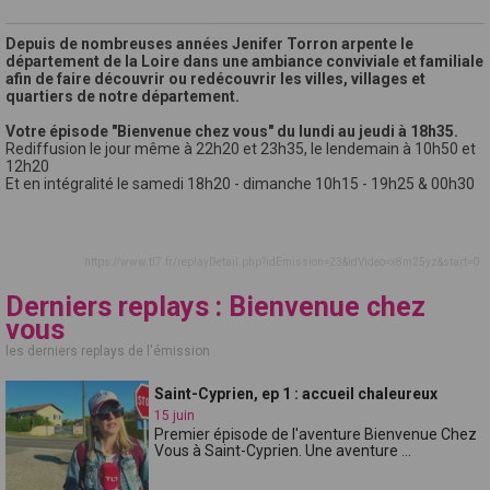
Depuis de nombreuses années Jenifer Torron arpente le
département de la Loire dans une ambiance conviviale et familiale
afin de faire découvrir ou redécouvrir les villes, villages et
quartiers de notre département.
Votre épisode "Bienvenue chez vous" du lundi au jeudi à 18h35.
Rediffusion le jour même à 22h20 et 23h35, le lendemain à 10h50 et
12h20
Et en intégralité le samedi 18h20 - dimanche 10h15 - 19h25 & 00h30
https://www.tl7.fr/replayDetail.php?idEmission=23&idVideo=x8m25yz&start=0
Derniers replays : Bienvenue chez
vous
les derniers replays de l'émission
Saint-Cyprien, ep 1 : accueil chaleureux
15 juin
Premier épisode de l'aventure Bienvenue Chez
Vous à Saint-Cyprien. Une aventure ...