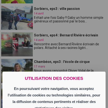
Sorbiers, eps3 : ville passion
14 avril
Il était une fois Gaby !! Gaby un homme simple
généreux et passionné par le bois...
Sorbiers, eps4 : Bernard Rivière écrivain
14 avril
Rencontre avec Bernard Rivière écrivain de
polars. Attaché à ses racines ligéri...
Chambéon, eps3 : l'école de cirque
17 mars
Nous avons rencontré Olivier Vidal de la
compagnie "le cabrioleur". Il a un écol...
UTILISATION DES COOKIES
Chambéon, eps 4 : la Loire vu du ciel
En poursuivant votre navigation, vous acceptez
17 mars
l'utilisation de cookies ou technologies similaires, pour
C'est en beauté que nous terminons l'aventure
à Chambéon avec un tour dans les a...
la diffusion de contenus pertinents et réaliser des