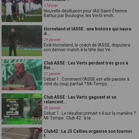
2 février
Nouvelle désillusion pour lAS Saint-Étienne.
Battus par Boulogne, les Verts ench...
Horneland et lASSE : une histoire qui naura
d...
29 janvier
Eirik Horneland, le coach de lASSE, disputera
son dernier match à la tête des Ve...
Club ASSE : Les Verts perdent très gros à
Rei...
27 janvier
Débat 1 : Comment l'ASSE est-elle passée à
côté du coup parfait ? Mi-Temps : ...
Club ASSE : Les Verts gagnent et se
relancent...
20 janvier
Débat 1 : Le résultat primait-t-il sur la manière ?
Mi-Temps : Club 42 : à la ...
Club42 : La JS Cellieu organise son tournoi
f...