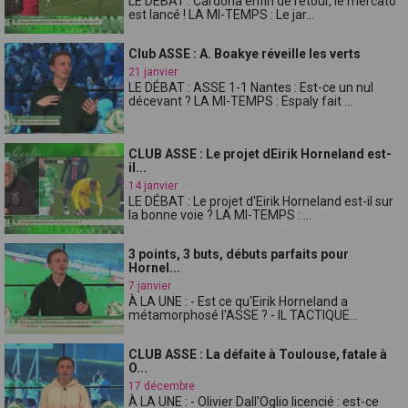
LE DÉBAT : Cardona enfin de retour, le mercato
est lancé ! LA MI-TEMPS : Le jar...
Club ASSE : A. Boakye réveille les verts
21 janvier
LE DÉBAT : ASSE 1-1 Nantes : Est-ce un nul
décevant ? LA MI-TEMPS : Espaly fait ...
CLUB ASSE : Le projet dEirik Horneland est-
il...
14 janvier
LE DÉBAT : Le projet d'Eirik Horneland est-il sur
la bonne voie ? LA MI-TEMPS : ...
3 points, 3 buts, débuts parfaits pour
Hornel...
7 janvier
À LA UNE : - Est ce qu'Eirik Horneland a
métamorphosé l'ASSE ? - IL TACTIQUE...
CLUB ASSE : La défaite à Toulouse, fatale à
O...
17 décembre
À LA UNE : - Olivier Dall'Oglio licencié : est-ce