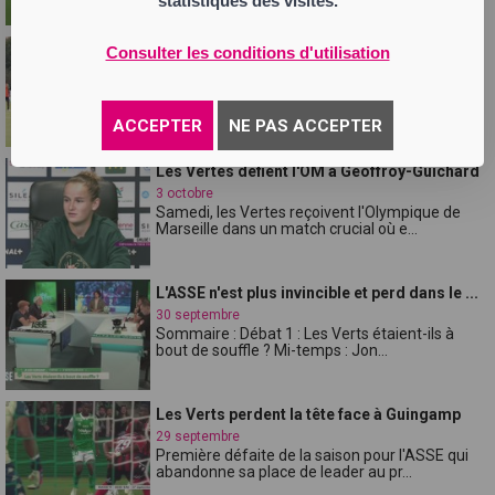
statistiques des visites.
Racisme dans les stades : l'ASSE sanctionne,
Consulter les conditions d'utilisation
...
3 octobre
Le club réagit avec fermeté après un acte
raciste inadmissible lors du match con...
ACCEPTER
NE PAS ACCEPTER
Les Vertes défient l'OM à Geoffroy-Guichard
3 octobre
Samedi, les Vertes reçoivent l'Olympique de
Marseille dans un match crucial où e...
L'ASSE n'est plus invincible et perd dans le ...
30 septembre
Sommaire : Débat 1 : Les Verts étaient-ils à
bout de souffle ? Mi-temps : Jon...
Les Verts perdent la tête face à Guingamp
29 septembre
Première défaite de la saison pour l'ASSE qui
abandonne sa place de leader au pr...