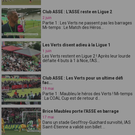
Club ASSE : L'ASSE reste en Ligue 2
2 juin
Partie 1 : Les Verts ne passent pas les barrages
Mi-temps : Le Match des Héros...
Les Verts disent adieu à la Ligue 1
1 juin
Les Verts restent en Ligue 2 ! Après leur lourde
défaite 4 buts à 1 à Nice, l'AS...
Club ASSE : Les Verts pour un ultime défi
fac...
19 mai
Partie 1 : Maubleu le héros des Verts ! Mi-temps
: La COAL Cup est de retour d...
Brice Maubleu porte l'ASSE en barrage
17 mai
Dans un stade Geoffroy-Guichard survolté, lAS
Saint-Étienne a validé son billet ...