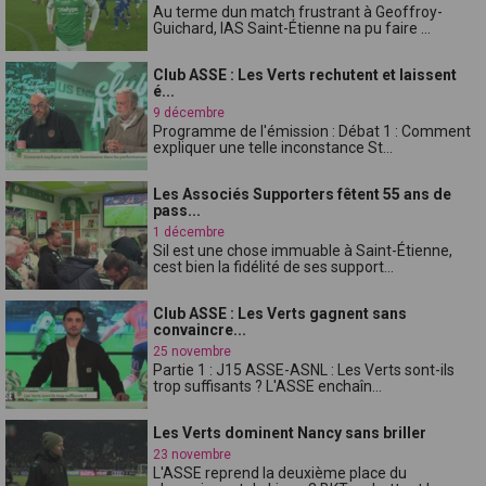
Au terme dun match frustrant à Geoffroy-
Guichard, lAS Saint-Étienne na pu faire ...
Club ASSE : Les Verts rechutent et laissent
é...
9 décembre
Programme de l'émission : Débat 1 : Comment
expliquer une telle inconstance St...
Les Associés Supporters fêtent 55 ans de
pass...
1 décembre
Sil est une chose immuable à Saint-Étienne,
cest bien la fidélité de ses support...
Club ASSE : Les Verts gagnent sans
convaincre...
25 novembre
Partie 1 : J15 ASSE-ASNL : Les Verts sont-ils
trop suffisants ? L'ASSE enchaîn...
Les Verts dominent Nancy sans briller
23 novembre
L'ASSE reprend la deuxième place du