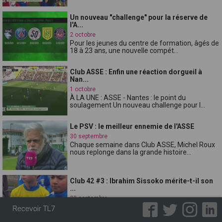
Un nouveau "challenge" pour la réserve de
l'A...
2 octobre
Pour les jeunes du centre de formation, âgés de
18 à 23 ans, une nouvelle compét...
Club ASSE : Enfin une réaction dorgueil à
Nan...
1 octobre
À LA UNE : ASSE - Nantes : le point du
soulagement Un nouveau challenge pour l...
Le PSV : le meilleur ennemie de l'ASSE
30 septembre
Chaque semaine dans Club ASSE, Michel Roux
nous replonge dans la grande histoire...
Club 42 #3 : Ibrahim Sissoko mérite-t-il son
...
30 septembre
Cest le sujet de la semaine choisie par
Recevoir TL7
l'éducateur U11 de lÉtrat la Tour Sporti...