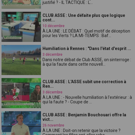
justifié ? - IL TACTIQUE : L...
CLUB ASSE : Une défaite plus que logique
cont...
10 décembre
À LA UNE : LE DÉBAT : Quel motif de déception
pour les Verts ? LA MI-TEMPS : Baf...
Humiliation à Rennes : "Dans l'état d'esprit ...
3 décembre
Dans notre débat de Club ASSE, on sinterroge :
à qui la faute dans cette nouvell...
CLUB ASSE : L'ASSE subit une correction à
Ren...
3 décembre
À LA UNE : - Nouvelle humiliation à l'extérieur : à
qui la faute ? - Coupe de ...
CLUB ASSE : Benjamin Bouchouari offre la
vict...
26 novembre
À LA UNE : Doit-on retenir que la victoire ?
Comment les filles ont-elles rebo...