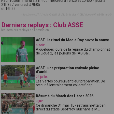
Rediffusion : mardi à 21h40 / mercredi à 16h25 et 20h50 / jeudi à
21h35 / vendredi à 9h05
et 16h55
https://www.tl7.fr/replayDetail.php?idEmission=10&idVideo=x9flm36&start=0
Derniers replays : Club ASSE
les derniers replays de l'émission
ASSE : le rituel du Media Day ouvre la nouve...
5 août
À quelques jours de la reprise du championnat
de Ligue 2, les joueurs de l'AS Sa...
ASSE : une préparation estivale pleine
d'ambi...
23 juillet
Les Vertes poursuivent leur préparation. De
retour à lentraînement collectif dep...
Résumé du Match des Héros 2026
3 juin
Ce dimanche 31 mai, TL7 retransmettait en
direct du stade Geoffroy Guichard le M...