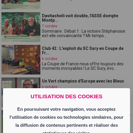
Davitashvili voit double, l'ASSE dompte
Montp...
7 octobre
Sommaire : Débat 1 : La victoire Stéphanoise
est-elle convaincante ? Mi-temps...
Club 42 : L'exploit du SC Sury en Coupe de
Fr...
6 octobre
La Coupe de France nous offre toujours des
moments incroyables ! Le SC Sury, évo...
Un Vert champion d'Europe avec les Bleus
6 octobre
Pour la première fois de l'histoire un joueur de
UTILISATION DES COOKIES
foot fauteuil de l'ASSE a rempo...
En poursuivant votre navigation, vous acceptez
Davitashvili voit double, l'ASSE bat Montpell...
l'utilisation de cookies ou technologies similaires, pour
5 octobre
Portée par un doublé de Zuriko Davitashvili,
la diffusion de contenus pertinents et réaliser des
l'ASSE s'impose 2-0 à la Mosson et ...