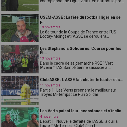
championnat de Ligue 2 BKT en battant le pro...
USEM-ASSE : La fête du football ligérien se
p...
19 novembre
Le 8e tour de la Coupe de France entre l'US
Ecotay-Moingt et l'ASSE se déroulera...
Les Stéphanois Solidaires: Course pour les
Ét...
13 novembre
Dans le cadre de sa démarche RSE " Vert
lAvenir ", lAS Saint-Étienne sassocie à ...
Club ASSE : L'ASSE fait chuter le leader et s...
11 novembre
Partie 1 : Les Verts prennent le meilleur sur
Troyes Mi-temps : Le Run Solidai...
Les Verts paient leur inconstance et s'inclin...
4 novembre
Débat 1 : Nouvelle défaite de l'ASSE, à qui la
faute ? Mi-Temps : Club42: un t...