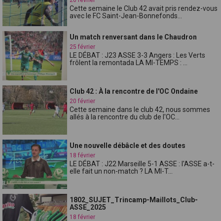
Cette semaine le Club 42 avait pris rendez-vous
avec le FC Saint-Jean-Bonnefonds...
Un match renversant dans le Chaudron
25 février
LE DÉBAT : J23 ASSE 3-3 Angers : Les Verts
frôlent la remontada LA MI-TEMPS : ...
Club 42 : À la rencontre de l'OC Ondaine
20 février
Cette semaine dans le club 42, nous sommes
allés à la rencontre du club de l'OC...
Une nouvelle débâcle et des doutes
18 février
LE DÉBAT : J22 Marseille 5-1 ASSE : l'ASSE a-t-
elle fait un non-match ? LA MI-T...
1802_SUJET_Trincamp-Maillots_Club-
ASSE_2025
18 février