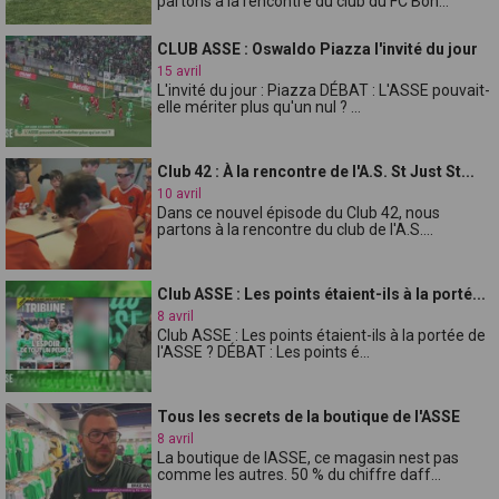
partons à la rencontre du club du FC Bon...
CLUB ASSE : Oswaldo Piazza l'invité du jour
15 avril
L'invité du jour : Piazza DÉBAT : L'ASSE pouvait-
elle mériter plus qu'un nul ? ...
Club 42 : À la rencontre de l'A.S. St Just St...
10 avril
Dans ce nouvel épisode du Club 42, nous
partons à la rencontre du club de l'A.S....
Club ASSE : Les points étaient-ils à la porté...
8 avril
Club ASSE : Les points étaient-ils à la portée de
l'ASSE ? DÉBAT : Les points é...
Tous les secrets de la boutique de l'ASSE
8 avril
La boutique de lASSE, ce magasin nest pas
comme les autres. 50 % du chiffre daff...