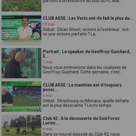
partons à la rencontre du club du FC Mar...
CLUB ASSE : Les Verts ont-ils fait le plus du...
13 mai
Débat : Clean Sheet, victoire à l'extérieur : est-
ce une victoire parfaite ? La...
Portrait : Le speaker de Geoffroy-Guichard,
E...
7 mai
Nous vous emmenons dans les coulisses de
Geoffroy-Guichard. Cette semaine, c'est...
CLUB ASSE : Le maintien est-il toujours
possi...
6 mai
Débat : Strasbourg ou Monaco, quelle défaite
est la plus décevante ? La mi-temps...
Club 42 : À la découverte du Sud Forez
Luriec...
6 mai
Dans ce nouvel épisode du Club 42, nous