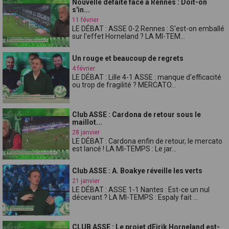
Nouvelle défaite face à Rennes : Doit-on
s'in...
11 février
LE DÉBAT : ASSE 0-2 Rennes : S'est-on emballé
sur l'effet Horneland ? LA MI-TEM...
Un rouge et beaucoup de regrets
4 février
LE DÉBAT : Lille 4-1 ASSE : manque d'efficacité
ou trop de fragilité ? MERCATO...
Club ASSE : Cardona de retour sous le
maillot...
28 janvier
LE DÉBAT : Cardona enfin de retour, le mercato
est lancé ! LA MI-TEMPS : Le jar...
Club ASSE : A. Boakye réveille les verts
21 janvier
LE DÉBAT : ASSE 1-1 Nantes : Est-ce un nul
décevant ? LA MI-TEMPS : Espaly fait ...
CLUB ASSE : Le projet dEirik Horneland est-