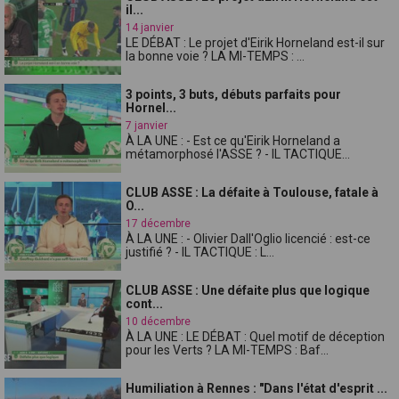
il...
14 janvier
LE DÉBAT : Le projet d'Eirik Horneland est-il sur
la bonne voie ? LA MI-TEMPS : ...
3 points, 3 buts, débuts parfaits pour
Hornel...
7 janvier
À LA UNE : - Est ce qu'Eirik Horneland a
métamorphosé l'ASSE ? - IL TACTIQUE...
CLUB ASSE : La défaite à Toulouse, fatale à
O...
17 décembre
À LA UNE : - Olivier Dall'Oglio licencié : est-ce
justifié ? - IL TACTIQUE : L...
CLUB ASSE : Une défaite plus que logique
cont...
10 décembre
À LA UNE : LE DÉBAT : Quel motif de déception
pour les Verts ? LA MI-TEMPS : Baf...
Humiliation à Rennes : "Dans l'état d'esprit ...