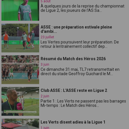
5 août
À quelques jours de la reprise du championnat
de Ligue 2, les joueurs de l'AS Sa...
ASSE : une préparation estivale pleine
d'ambi...
23 juillet
Les Vertes poursuivent leur préparation. De
retour à lentraînement collectif dep...
Résumé du Match des Héros 2026
3 juin
Ce dimanche 31 mai, TL7 retransmettait en
direct du stade Geoffroy Guichard le M...
Club ASSE : L'ASSE reste en Ligue 2
2 juin
Partie 1 : Les Verts ne passent pas les barrages
Mi-temps : Le Match des Héros...
Les Verts disent adieu à la Ligue 1
1 juin