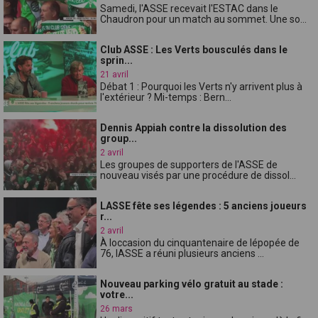
Samedi, l'ASSE recevait l'ESTAC dans le
Chaudron pour un match au sommet. Une so...
Club ASSE : Les Verts bousculés dans le
sprin...
21 avril
Débat 1 : Pourquoi les Verts n'y arrivent plus à
l'extérieur ? Mi-temps : Bern...
Dennis Appiah contre la dissolution des
group...
2 avril
Les groupes de supporters de l'ASSE de
nouveau visés par une procédure de dissol...
LASSE fête ses légendes : 5 anciens joueurs
r...
2 avril
À loccasion du cinquantenaire de lépopée de
76, lASSE a réuni plusieurs anciens ...
Nouveau parking vélo gratuit au stade :
votre...
26 mars