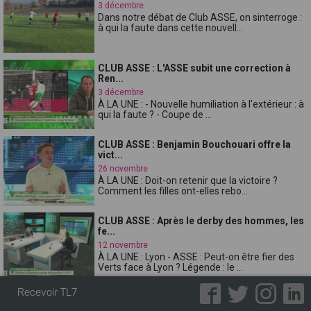
3 décembre
Dans notre débat de Club ASSE, on sinterroge :
à qui la faute dans cette nouvell...
CLUB ASSE : L'ASSE subit une correction à
Ren...
3 décembre
À LA UNE : - Nouvelle humiliation à l'extérieur : à
qui la faute ? - Coupe de ...
CLUB ASSE : Benjamin Bouchouari offre la
vict...
26 novembre
À LA UNE : Doit-on retenir que la victoire ?
Comment les filles ont-elles rebo...
CLUB ASSE : Après le derby des hommes, les
fe...
12 novembre
À LA UNE : Lyon - ASSE : Peut-on être fier des
Verts face à Lyon ? Légende : le ...
Recevoir TL7
CLUB ASSE : Victoire contre Strasbourg, à
une...