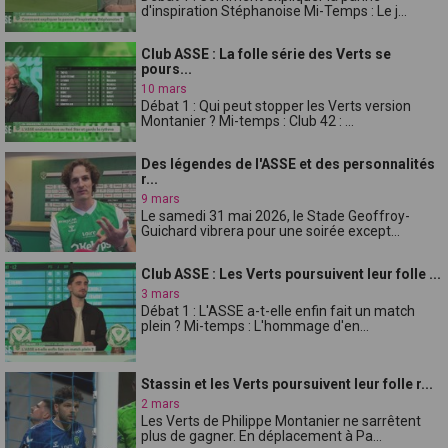
d'inspiration Stéphanoise Mi-Temps : Le j...
Club ASSE : La folle série des Verts se
pours...
10 mars
Débat 1 : Qui peut stopper les Verts version
Montanier ? Mi-temps : Club 42 : ...
Des légendes de l'ASSE et des personnalités
r...
9 mars
Le samedi 31 mai 2026, le Stade Geoffroy-
Guichard vibrera pour une soirée except...
Club ASSE : Les Verts poursuivent leur folle ...
3 mars
Débat 1 : L'ASSE a-t-elle enfin fait un match
plein ? Mi-temps : L'hommage d'en...
Stassin et les Verts poursuivent leur folle r...
2 mars
Les Verts de Philippe Montanier ne sarrêtent
plus de gagner. En déplacement à Pa...