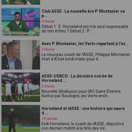
Club ASSE : La nouvelle ère P. Montanier se
p...
3 février
Débat 1 : E. Horneland est-il le seul responsable
de son échec ? Débat 2 : P. ...
Avec P. Montanier, les Verts repartent à l'as...
2 février
Le nouveau coach de l'ASSE, Philippe Montanier
était à lÉtrat lundi matin pour ê...
ASSE-USBCO : La dernière soirée de
Horneland ...
2 février
Nouvelle désillusion pour lAS Saint-Étienne.
Battus par Boulogne, les Verts ench...
Horneland et lASSE : une histoire qui naura
d...
29 janvier
Eirik Horneland, le coach de lASSE, disputera
son dernier match à la tête des Ve...