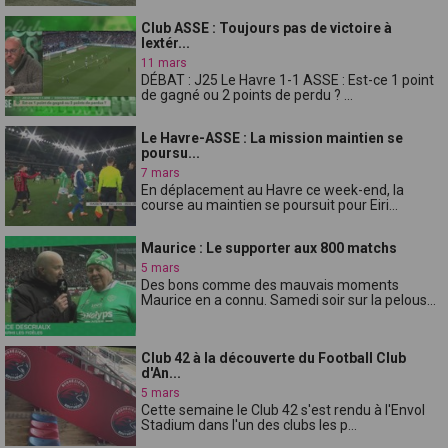
Club ASSE : Toujours pas de victoire à
lextér...
11 mars
DÉBAT : J25 Le Havre 1-1 ASSE : Est-ce 1 point
de gagné ou 2 points de perdu ? ...
Le Havre-ASSE : La mission maintien se
poursu...
7 mars
En déplacement au Havre ce week-end, la
course au maintien se poursuit pour Eiri...
Maurice : Le supporter aux 800 matchs
5 mars
Des bons comme des mauvais moments
Maurice en a connu. Samedi soir sur la pelous...
Club 42 à la découverte du Football Club
d'An...
5 mars
Cette semaine le Club 42 s'est rendu à l'Envol
Stadium dans l'un des clubs les p...