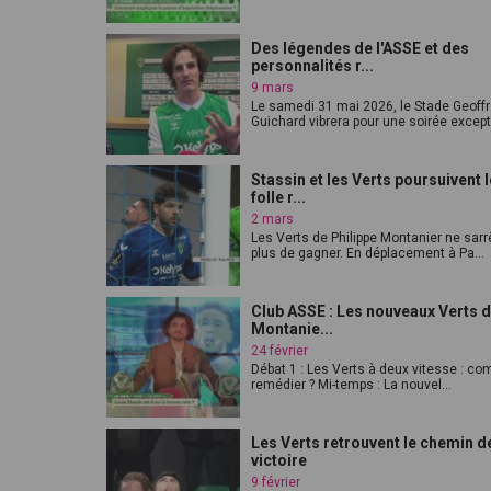
Des légendes de l'ASSE et des
personnalités r...
9 mars
Le samedi 31 mai 2026, le Stade Geoffr
Guichard vibrera pour une soirée except.
Stassin et les Verts poursuivent 
folle r...
2 mars
Les Verts de Philippe Montanier ne sarr
plus de gagner. En déplacement à Pa...
Club ASSE : Les nouveaux Verts d
Montanie...
24 février
Débat 1 : Les Verts à deux vitesse : c
remédier ? Mi-temps : La nouvel...
Les Verts retrouvent le chemin de
victoire
9 février