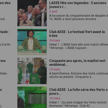
ion des
LASSE fête ses légendes : 5 anciens
joueurs r...
2 avril
À loccasion du cinquantenaire de lépopée 
ol...
76, lASSE a réuni plusieurs anciens ...
tade :
Club ASSE : Le festival Vert avant la
trêve
24 mars
'à la fin
Débat 1 : L'ASSE tient-elle sont match référ
? Mi-temps : L'ASSE toujours ...
erme
Cinquante ans après, le maillot vert
emblémat...
19 mars
faite.
À Saint-Étienne, lhistoire des Verts continu
sécrire au présent. Cinquante a...
is
Club ASSE : La folle série des Verts s
pours...
10 mars
Débat 1 : Qui peut stopper les Verts version
...
Montanier ? Mi-temps : Club 42 : ...