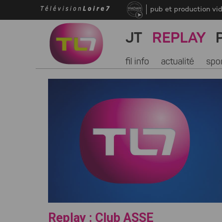
pub et production vi
JT
REPLAY
fil info
actualité
spo
Replay : Club ASSE