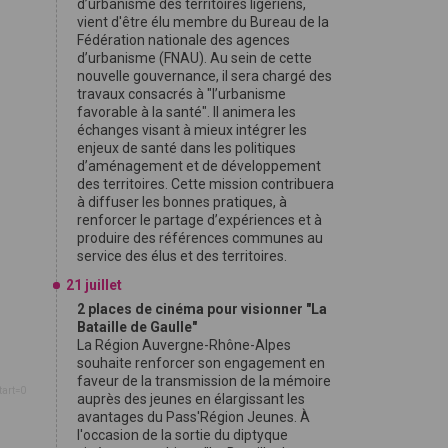
d’urbanisme des territoires ligériens,
vient d'être élu membre du Bureau de la
Fédération nationale des agences
d’urbanisme (FNAU). Au sein de cette
nouvelle gouvernance, il sera chargé des
travaux consacrés à "l’urbanisme
favorable à la santé". Il animera les
échanges visant à mieux intégrer les
enjeux de santé dans les politiques
d’aménagement et de développement
des territoires. Cette mission contribuera
à diffuser les bonnes pratiques, à
renforcer le partage d’expériences et à
produire des références communes au
service des élus et des territoires.
21 juillet
2 places de cinéma pour visionner "La
Bataille de Gaulle"
La Région Auvergne-Rhône-Alpes
souhaite renforcer son engagement en
faveur de la transmission de la mémoire
tart=0
auprès des jeunes en élargissant les
avantages du Pass'Région Jeunes. À
l'occasion de la sortie du diptyque