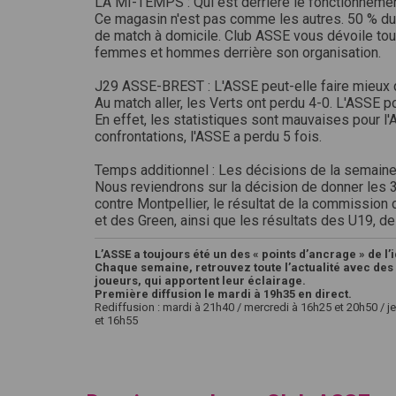
LA MI-TEMPS : Qui est derrière le fonctionnemen
Ce magasin n'est pas comme les autres. 50 % du ch
de match à domicile. Club ASSE vous dévoile tous
femmes et hommes derrière son organisation.
J29 ASSE-BREST : L'ASSE peut-elle faire mieux q
Au match aller, les Verts ont perdu 4-0. L'ASSE po
En effet, les statistiques sont mauvaises pour l'
confrontations, l'ASSE a perdu 5 fois.
Temps additionnel : Les décisions de la semain
Nous reviendrons sur la décision de donner les 3
contre Montpellier, le résultat de la commission
et des Green, ainsi que les résultats des U19, de
L’ASSE a toujours été un des « points d’ancrage » de l’
Chaque semaine, retrouvez toute l’actualité avec des 
joueurs, qui apportent leur éclairage.
Première diffusion le mardi à 19h35 en direct.
Rediffusion : mardi à 21h40 / mercredi à 16h25 et 20h50 / j
et 16h55