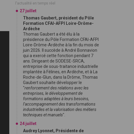
l'actualité en temps réel
27 juillet
Thomas Gaubert, président du Pôle
Formation CFAI-AFPI Loire-Drôme-
Ardèche
Thomas Gaubert a été élu à la
présidence du Pôle Formation CFAI-AFPI
Loire-Drôme-Ardèche à la fin du mois de
juin 2026. Il succède à André Bonnavion
qui a exercé cette fonction pendant 7
ans. Dirigeant de SODESE-SRCA,
entreprise de sous-traitance industrielle
implantée à Félines, en Ardèche, et à La
Roche-de-Glun, dans la Drôme, Thomas
Gaubert souhaite développer le
"
renforcement des relations avec les
entreprises, le développement de
formations adaptées à leurs besoins,
l’accompagnement des transformations
industrielles et la valorisation des métiers
techniques et manuels
".
24 juillet
Audrey Lyonnet, Présidente de