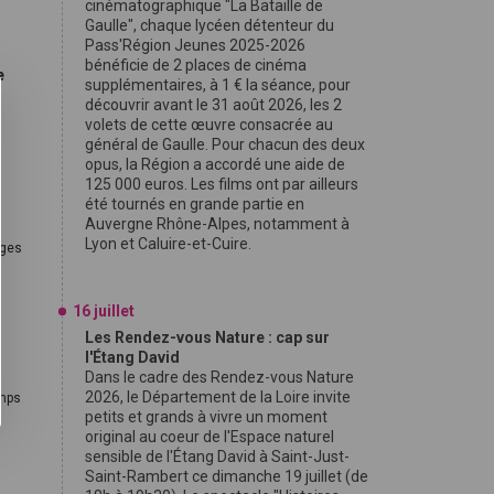
cinématographique "La Bataille de
Gaulle", chaque lycéen détenteur du
Pass'Région Jeunes 2025-2026
bénéficie de 2 places de cinéma
e
supplémentaires, à 1 € la séance, pour
découvrir avant le 31 août 2026, les 2
volets de cette œuvre consacrée au
général de Gaulle. Pour chacun des deux
opus, la Région a accordé une aide de
125 000 euros. Les films ont par ailleurs
été tournés en grande partie en
Auvergne Rhône-Alpes, notamment à
Lyon et Caluire-et-Cuire.
ages
16 juillet
Les Rendez-vous Nature : cap sur
l'Étang David
Dans le cadre des Rendez-vous Nature
2026, le Département de la Loire invite
emps
petits et grands à vivre un moment
original au coeur de l'Espace naturel
sensible de l'Étang David à Saint-Just-
s
Saint-Rambert ce dimanche 19 juillet (de