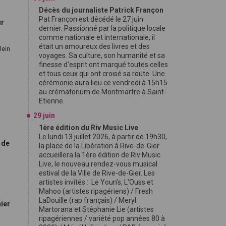
Décès du journaliste Patrick Françon
Pat Françon est décédé le 27 juin
ur
dernier. Passionné par la politique locale
comme nationale et internationale, il
était un amoureux des livres et des
lein
voyages. Sa culture, son humanité et sa
finesse d'esprit ont marqué toutes celles
et tous ceux qui ont croisé sa route. Une
cérémonie aura lieu ce vendredi à 15h15
au crématorium de Montmartre à Saint-
Etienne.
29 juin
1ère édition du Riv Music Live
Le lundi 13 juillet 2026, à partir de 19h30,
 de
la place de la Libération à Rive-de-Gier
accueillera la 1ère édition de Riv Music
Live, le nouveau rendez-vous musical
estival de la Ville de Rive-de-Gier. Les
artistes invités : Le Youn’s, L'Ouss et
Mahoo (artistes ripagériens) / Fresh
LaDouille (rap français) / Meryl
nier
Martorana et Stéphanie Lie (artistes
ripagériennes / variété pop années 80 à