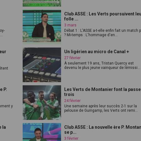
Club ASSE : Les Verts poursuivent le
folle ...
3 mars
oy-
Débat 1 : L'ASSE a-t-elle enfin fait un match p
..
? Mi-temps : L'hommage d'en...
leur
Un ligérien au micro de Canal +
27 février
À seulement 19 ans, Tristan Quercy est
devenu le plus jeune vainqueur de lémissi...
êtent
e P.
Les Verts de Montanier font la passe
trois
24 février
omment y
Une semaine après leur succès 2-1 sur la
pelouse de Guingamp, les Verts ont remi...
 la
Club ASSE : La nouvelle ère P. Monta
se p...
3 février