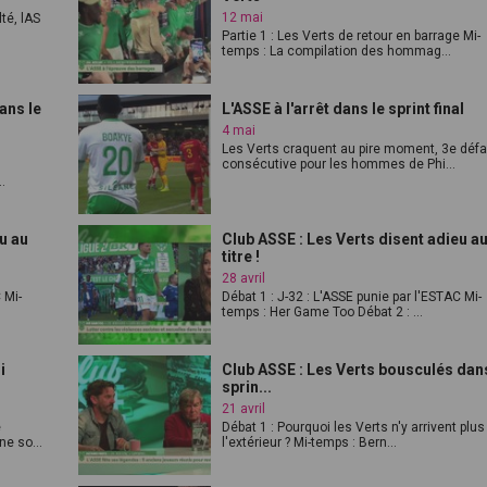
12 mai
té, lAS
Partie 1 : Les Verts de retour en barrage Mi-
temps : La compilation des hommag...
ans le
L'ASSE à l'arrêt dans le sprint final
4 mai
Les Verts craquent au pire moment, 3e défa
consécutive pour les hommes de Phi...
.
u au
Club ASSE : Les Verts disent adieu a
titre !
28 avril
 Mi-
Débat 1 : J-32 : L'ASSE punie par l'ESTAC Mi-
temps : Her Game Too Débat 2 : ...
i
Club ASSE : Les Verts bousculés dan
sprin...
21 avril
e
Débat 1 : Pourquoi les Verts n'y arrivent plus
e so...
l'extérieur ? Mi-temps : Bern...