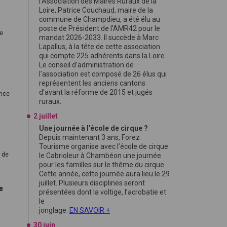
l'Association des Maires Ruraux de la
Loire, Patrice Couchaud, maire de la
commune de Champdieu, a été élu au
poste de Président de l'AMR42 pour le
de
mandat 2026-2033. Il succède à Marc
Lapallus, à la tête de cette association
qui compte 225 adhérents dans la Loire.
Le conseil d'administration de
l'association est composé de 26 élus qui
représentent les anciens cantons
d'avant la réforme de 2015 et jugés
ence
ruraux.
2 juillet
Une journée à l’école de cirque ?
Depuis maintenant 3 ans, Forez
Tourisme organise avec l’école de cirque
e de
le Cabrioleur à Chambéon une journée
pour les familles sur le thême du cirque.
Cette année, cette journée aura lieu le 29
juillet. Plusieurs disciplines seront
e
présentées dont la voltige, l’acrobatie et
le
jonglage.
EN SAVOIR +
30 juin