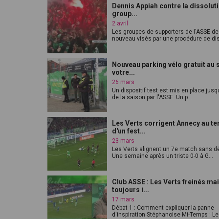
Dennis Appiah contre la dissolut
group...
2 avril
Les groupes de supporters de l'ASSE de
nouveau visés par une procédure de diss
Nouveau parking vélo gratuit au s
votre...
26 mars
Un dispositif test est mis en place jusqu
de la saison par l'ASSE. Un p...
Les Verts corrigent Annecy au t
d'un fest...
23 mars
Les Verts alignent un 7e match sans dé
Une semaine après un triste 0-0 à G...
Club ASSE : Les Verts freinés ma
toujours i...
17 mars
Débat 1 : Comment expliquer la panne
d'inspiration Stéphanoise Mi-Temps : Le j