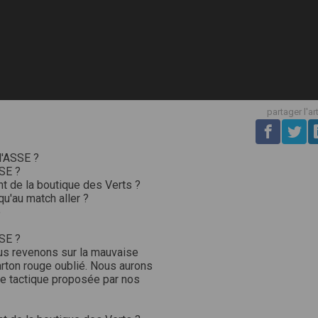
partager l'ar
 l'ASSE ?
SSE ?
t de la boutique des Verts ?
u'au match aller ?
e
SSE ?
ous revenons sur la mauvaise
arton rouge oublié. Nous aurons
yse tactique proposée par nos