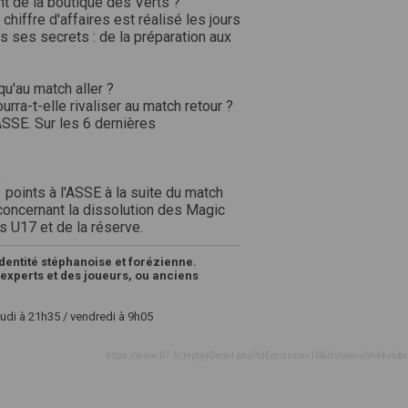
t de la boutique des Verts ?
iffre d'affaires est réalisé les jours
 ses secrets : de la préparation aux
u'au match aller ?
urra-t-elle rivaliser au match retour ?
ASSE. Sur les 6 dernières
e
 points à l'ASSE à la suite du match
 concernant la dissolution des Magic
s U17 et de la réserve.
identité stéphanoise et forézienne.
experts et des joueurs, ou anciens
eudi à 21h35 / vendredi à 9h05
https://www.tl7.fr/replayDetail.php?idEmission=10&idVideo=x9hk4us&s