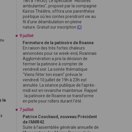
18h à 19h30). Le spectacle "Histoires
ambulantes", proposé par la compagnie
Kaïros Théâtre, offrira une parenthèse
poétique où les contes prendront vie au
fil d'une déambulation en pleine
nature. Gratuit sur inscription
ICI
9 juillet
ite
Fermeture de la patinoire de Roanne
En raison des très fortes chaleurs
annoncées pour ce week-end, Roannais
Agglomération a pris la décision de
fermer la patinoire à compter de
u
vendredi soir. La soirée thématique
"Viens fêter ton exam" prévue le
vendredi 10 juillet de 19h à 23h est
annulée. La séance publique de l’après-
midi est en revanche maintenue. Rappel
: la patinoire de Roanne se transforme
s le
en piste pour rollers durant l'été.
7 juillet
 à
Patrice Couchaud, nouveau Président
de l'AMR42
Suite à l'assemblée générale annuelle de