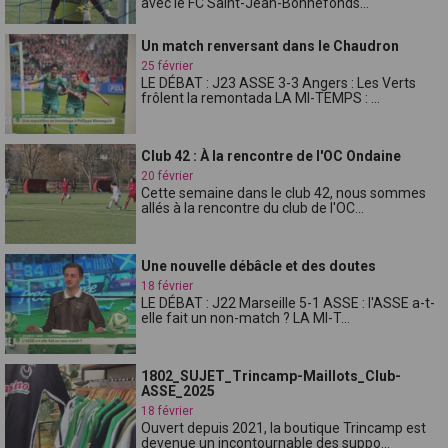
avec le FC Saint-Jean-Bonnefonds...
Un match renversant dans le Chaudron
25 février
LE DÉBAT : J23 ASSE 3-3 Angers : Les Verts
frôlent la remontada LA MI-TEMPS : ...
Club 42 : À la rencontre de l'OC Ondaine
20 février
Cette semaine dans le club 42, nous sommes
allés à la rencontre du club de l'OC...
Une nouvelle débâcle et des doutes
18 février
LE DÉBAT : J22 Marseille 5-1 ASSE : l'ASSE a-t-
elle fait un non-match ? LA MI-T...
1802_SUJET_Trincamp-Maillots_Club-
ASSE_2025
18 février
Ouvert depuis 2021, la boutique Trincamp est
devenue un incontournable des suppo...