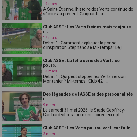
19 mars
À Saint-Étienne, lhistoire des Verts continue de
sécrire au présent. Cinquante a...
Club ASSE : Les Verts freinés mais toujours
i...
17 mars
Débat 1 : Comment expliquer la panne
d'inspiration Stéphanoise Mi-Temps : Le j...
Club ASSE : La folle série des Verts se
pours...
10 mars
Débat 1 : Qui peut stopper les Verts version
Montanier ? Mi-temps : Club 42 : ...
Des légendes de l'ASSE et des personnalités
r...
9 mars
Le samedi 31 mai 2026, le Stade Geoffroy-
Guichard vibrera pour une soirée except...
Club ASSE : Les Verts poursuivent leur folle ...
3 mars