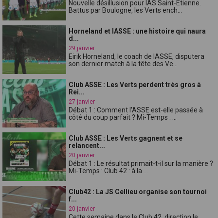
Nouvelle désillusion pour lAS Saint-Étienne.
Battus par Boulogne, les Verts ench...
Horneland et lASSE : une histoire qui naura
d...
29 janvier
Eirik Horneland, le coach de lASSE, disputera
son dernier match à la tête des Ve...
Club ASSE : Les Verts perdent très gros à
Rei...
27 janvier
Débat 1 : Comment l'ASSE est-elle passée à
côté du coup parfait ? Mi-Temps : ...
Club ASSE : Les Verts gagnent et se
relancent...
20 janvier
Débat 1 : Le résultat primait-t-il sur la manière ?
Mi-Temps : Club 42 : à la ...
Club42 : La JS Cellieu organise son tournoi
f...
20 janvier
Cette semaine dans le Club 42, direction le