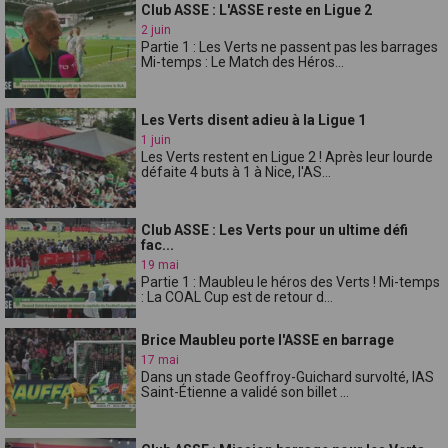
Club ASSE : L'ASSE reste en Ligue 2
2 juin
Partie 1 : Les Verts ne passent pas les barrages
Mi-temps : Le Match des Héros...
Les Verts disent adieu à la Ligue 1
1 juin
Les Verts restent en Ligue 2 ! Après leur lourde
défaite 4 buts à 1 à Nice, l'AS...
Club ASSE : Les Verts pour un ultime défi
fac...
19 mai
Partie 1 : Maubleu le héros des Verts ! Mi-temps
: La COAL Cup est de retour d...
Brice Maubleu porte l'ASSE en barrage
17 mai
Dans un stade Geoffroy-Guichard survolté, lAS
Saint-Étienne a validé son billet ...