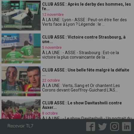
CLUB ASSE : Après le derby des hommes, les
fe...
12 novembre
À LA UNE : Lyon - ASSE : Peut-on être fier des
Verts face à Lyon ? Légende : le ...
CLUB ASSE : Victoire contre Strasbourg, à
une...
5 novembre
À LA UNE : - ASSE - Strasbourg : Est-ce la
victoire la plus convaincante de la ...
CLUB ASSE : Une belle fête malgré la défaite
...
22 octobre
À LA UNE : Verts, Sang et Or chantent Les
Corons devant Geoffroy-Guichard L'AS...
CLUB ASSE : Le show Davitashvili contre
Auxer...
8 octobre
À LA UNE : - Le show Davitashvili - Un portrait du
speaker Emmanuel Demont - il ...
Recevoir TL7