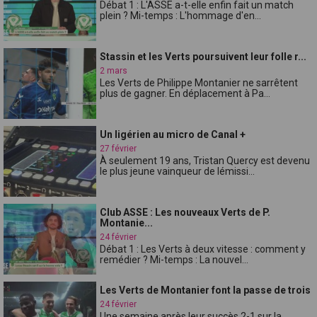
Débat 1 : L'ASSE a-t-elle enfin fait un match
plein ? Mi-temps : L'hommage d'en...
Stassin et les Verts poursuivent leur folle r...
2 mars
Les Verts de Philippe Montanier ne sarrêtent
plus de gagner. En déplacement à Pa...
Un ligérien au micro de Canal +
27 février
À seulement 19 ans, Tristan Quercy est devenu
le plus jeune vainqueur de lémissi...
Club ASSE : Les nouveaux Verts de P.
Montanie...
24 février
Débat 1 : Les Verts à deux vitesse : comment y
remédier ? Mi-temps : La nouvel...
Les Verts de Montanier font la passe de trois
24 février
Une semaine après leur succès 2-1 sur la