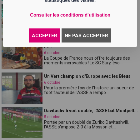
statistiques des visites.
Davitashvili voit double, l'ASSE dompte
Montp...
Consulter les conditions d'utilisation
7 octobre
Sommaire : Débat 1 : La victoire Stéphanoise
est-elle convaincante ? Mi-temps...
ACCEPTER
NE PAS ACCEPTER
Club 42 : L'exploit du SC Sury en Coupe de
Fr...
6 octobre
La Coupe de France nous offre toujours des
moments incroyables ! Le SC Sury, évo...
Un Vert champion d'Europe avec les Bleus
6 octobre
Pour la première fois de l'histoire un joueur de
foot fauteuil de l'ASSE a rempo...
Davitashvili voit double, l'ASSE bat Montpell...
5 octobre
Portée par un doublé de Zuriko Davitashvili,
l'ASSE s'impose 2-0 à la Mosson et ...