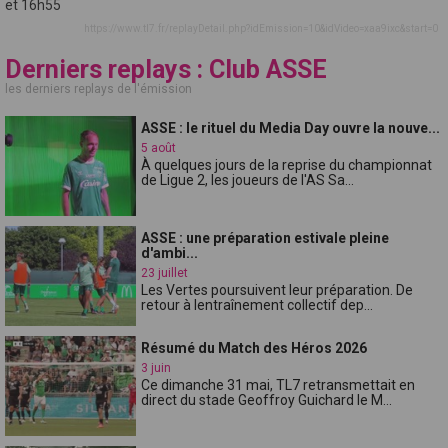
et 16h55
https://www.tl7.fr/replayDetail.php?idEmission=10&idVideo=xaa9ixc&start=0
Derniers replays : Club ASSE
les derniers replays de l'émission
ASSE : le rituel du Media Day ouvre la nouve...
5 août
À quelques jours de la reprise du championnat
de Ligue 2, les joueurs de l'AS Sa...
ASSE : une préparation estivale pleine
d'ambi...
23 juillet
Les Vertes poursuivent leur préparation. De
retour à lentraînement collectif dep...
Résumé du Match des Héros 2026
3 juin
Ce dimanche 31 mai, TL7 retransmettait en
direct du stade Geoffroy Guichard le M...