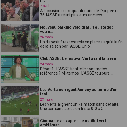
r...
2 avril
À loccasion du cinquantenaire de lépopée de
76, lASSE a réuni plusieurs anciens ...
Nouveau parking vélo gratuit au stade :
votre...
26 mars
Un dispositif test est mis en place jusqu'à la fin
de la saison par l'ASSE. Un p...
Club ASSE : Le festival Vert avant la trêve
24 mars
Débat 1 : L'ASSE tient-elle sont match
référence ? Mi-temps : L'ASSE toujours ...
Les Verts corrigent Annecy au terme d'un
fest...
23 mars
Les Verts alignent un 7e match sans défaite.
Une semaine après un triste 0-0 à G...
Cinquante ans après, le maillot vert
emblémat...