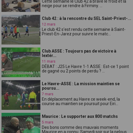
Cette semaine le Club 42 a bravé le froid et la
neige pour se rendre à Firminy. ...
Club 42 : à la rencontre du SEL Saint-Priest-...
12 mars
Le club 42 s'est rendu cette semaine à Saint-
Priest-En-Jarez pour suivre le matc...
Club ASSE : Toujours pas de victoire à
lextér...
11 mars
DÉBAT : J25 Le Havre 1-1 ASSE : Est-ce 1 point
de gagné ou 2 points de perdu ? ...
Le Havre-ASSE : La mission maintien se
poursu...
7 mars
En déplacement au Havre ce week-end, la
course au maintien se poursuit pour Eiri...
Maurice : Le supporter aux 800 matchs
5 mars
Des bons comme des mauvais moments
Maurice en a connu. Samedi soir sur la pelous...