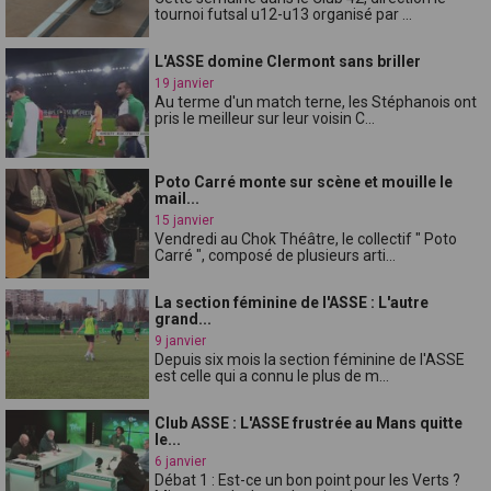
tournoi futsal u12-u13 organisé par ...
L'ASSE domine Clermont sans briller
19 janvier
Au terme d'un match terne, les Stéphanois ont
pris le meilleur sur leur voisin C...
Poto Carré monte sur scène et mouille le
mail...
15 janvier
Vendredi au Chok Théâtre, le collectif " Poto
Carré ", composé de plusieurs arti...
La section féminine de l'ASSE : L'autre
grand...
9 janvier
Depuis six mois la section féminine de l'ASSE
est celle qui a connu le plus de m...
Club ASSE : L'ASSE frustrée au Mans quitte
le...
6 janvier
Débat 1 : Est-ce un bon point pour les Verts ?