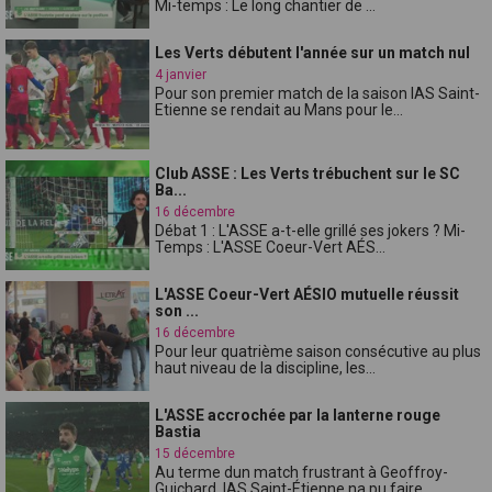
Mi-temps : Le long chantier de ...
Les Verts débutent l'année sur un match nul
4 janvier
Pour son premier match de la saison lAS Saint-
Etienne se rendait au Mans pour le...
Club ASSE : Les Verts trébuchent sur le SC
Ba...
16 décembre
Débat 1 : L'ASSE a-t-elle grillé ses jokers ? Mi-
Temps : L'ASSE Coeur-Vert AÉS...
L'ASSE Coeur-Vert AÉSIO mutuelle réussit
son ...
16 décembre
Pour leur quatrième saison consécutive au plus
haut niveau de la discipline, les...
L'ASSE accrochée par la lanterne rouge
Bastia
15 décembre
Au terme dun match frustrant à Geoffroy-
Guichard, lAS Saint-Étienne na pu faire ...