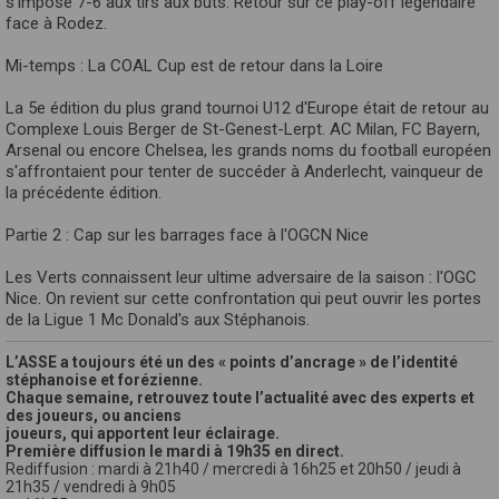
s'impose 7-6 aux tirs aux buts. Retour sur ce play-off légendaire
face à Rodez.
Mi-temps : La COAL Cup est de retour dans la Loire
La 5e édition du plus grand tournoi U12 d'Europe était de retour au
Complexe Louis Berger de St-Genest-Lerpt. AC Milan, FC Bayern,
Arsenal ou encore Chelsea, les grands noms du football européen
s'affrontaient pour tenter de succéder à Anderlecht, vainqueur de
la précédente édition.
Partie 2 : Cap sur les barrages face à l'OGCN Nice
Les Verts connaissent leur ultime adversaire de la saison : l'OGC
Nice. On revient sur cette confrontation qui peut ouvrir les portes
de la Ligue 1 Mc Donald's aux Stéphanois.
L’ASSE a toujours été un des « points d’ancrage » de l’identité
stéphanoise et forézienne.
Chaque semaine, retrouvez toute l’actualité avec des experts et
des joueurs, ou anciens
joueurs, qui apportent leur éclairage.
Première diffusion le mardi à 19h35 en direct.
Rediffusion : mardi à 21h40 / mercredi à 16h25 et 20h50 / jeudi à
21h35 / vendredi à 9h05