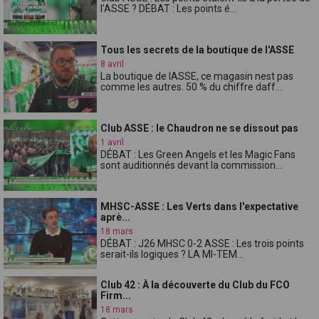
l'ASSE ? DÉBAT : Les points é...
Tous les secrets de la boutique de l'ASSE
8 avril
La boutique de lASSE, ce magasin nest pas
comme les autres. 50 % du chiffre daff...
Club ASSE : le Chaudron ne se dissout pas
1 avril
DÉBAT : Les Green Angels et les Magic Fans
sont auditionnés devant la commission...
MHSC-ASSE : Les Verts dans l'expectative
aprè...
18 mars
DÉBAT : J26 MHSC 0-2 ASSE : Les trois points
serait-ils logiques ? LA MI-TEM...
Club 42 : À la découverte du Club du FCO
Firm...
18 mars