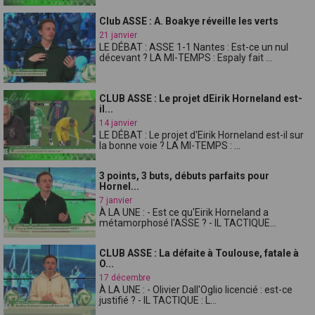
Club ASSE : A. Boakye réveille les verts
21 janvier
LE DÉBAT : ASSE 1-1 Nantes : Est-ce un nul
décevant ? LA MI-TEMPS : Espaly fait ...
CLUB ASSE : Le projet dEirik Horneland est-
il...
14 janvier
LE DÉBAT : Le projet d'Eirik Horneland est-il sur
la bonne voie ? LA MI-TEMPS : ...
3 points, 3 buts, débuts parfaits pour
Hornel...
7 janvier
À LA UNE : - Est ce qu'Eirik Horneland a
métamorphosé l'ASSE ? - IL TACTIQUE...
CLUB ASSE : La défaite à Toulouse, fatale à
O...
17 décembre
À LA UNE : - Olivier Dall'Oglio licencié : est-ce
justifié ? - IL TACTIQUE : L...