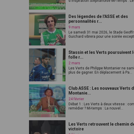
d'inspiration Stéphanoise Mi-Temps : Le j
Des légendes de l'ASSE et des
personnalités r...
9 mars
Le samedi 31 mai 2026, le Stade Geoffr
Guichard vibrera pour une soirée except.
Stassin et les Verts poursuivent 
folle r...
2 mars
Les Verts de Philippe Montanier ne sarr
plus de gagner. En déplacement à Pa...
Club ASSE : Les nouveaux Verts d
Montanie...
24 février
Débat 1 : Les Verts à deux vitesse : c
remédier ? Mi-temps : La nouvel...
Les Verts retrouvent le chemin de
victoire