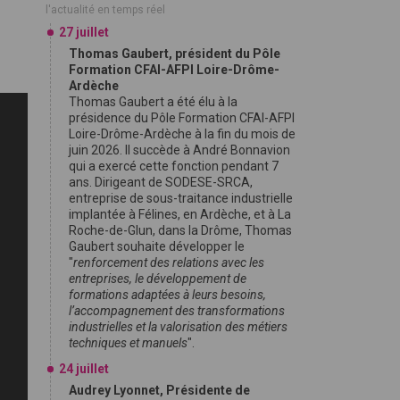
l'actualité en temps réel
27 juillet
Thomas Gaubert, président du Pôle
Formation CFAI-AFPI Loire-Drôme-
Ardèche
Thomas Gaubert a été élu à la
présidence du Pôle Formation CFAI-AFPI
Loire-Drôme-Ardèche à la fin du mois de
juin 2026. Il succède à André Bonnavion
qui a exercé cette fonction pendant 7
ans. Dirigeant de SODESE-SRCA,
entreprise de sous-traitance industrielle
implantée à Félines, en Ardèche, et à La
Roche-de-Glun, dans la Drôme, Thomas
Gaubert souhaite développer le
"
renforcement des relations avec les
entreprises, le développement de
formations adaptées à leurs besoins,
l’accompagnement des transformations
industrielles et la valorisation des métiers
techniques et manuels
".
24 juillet
Audrey Lyonnet, Présidente de