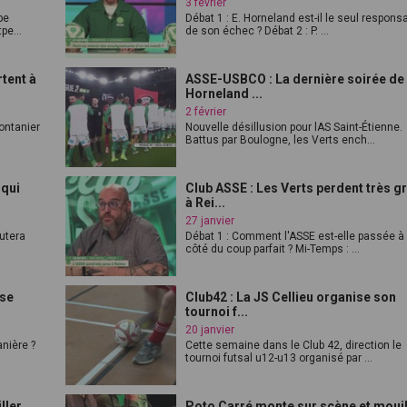
3 février
pe
Débat 1 : E. Horneland est-il le seul respons
pe...
de son échec ? Débat 2 : P. ...
rtent à
ASSE-USBCO : La dernière soirée de
Horneland ...
2 février
ontanier
Nouvelle désillusion pour lAS Saint-Étienne.
Battus par Boulogne, les Verts ench...
 qui
Club ASSE : Les Verts perdent très g
à Rei...
27 janvier
putera
Débat 1 : Comment l'ASSE est-elle passée à
côté du coup parfait ? Mi-Temps : ...
 se
Club42 : La JS Cellieu organise son
tournoi f...
20 janvier
anière ?
Cette semaine dans le Club 42, direction le
tournoi futsal u12-u13 organisé par ...
ller
Poto Carré monte sur scène et mouil