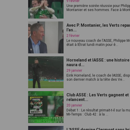
9 février
Une première soirée réussie pour Philip
Montanier et ses hommes. Face à Mont
Avec P. Montanier, les Verts repa
l'as...
2 février
Le nouveau coach de l'ASSE, Philippe M
était à lÉtrat lundi matin pour ê...
Horneland et lASSE : une histoire
naura d...
29 janvier
Eirik Horneland, le coach de lASSE, dis
son dernier match à la tête des Ve...
Club ASSE : Les Verts gagnent et
relancent...
20 janvier
Débat 1 : Le résultat primait-t-il sur la m
Mi-Temps : Club 42 : à la ...
L'ASSE domine Clermont sans bri