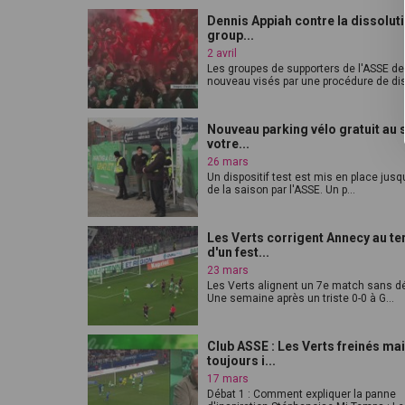
Dennis Appiah contre la dissolut
group...
2 avril
Les groupes de supporters de l'ASSE de
nouveau visés par une procédure de diss
Nouveau parking vélo gratuit au s
votre...
26 mars
Un dispositif test est mis en place jusqu
de la saison par l'ASSE. Un p...
Les Verts corrigent Annecy au t
d'un fest...
23 mars
Les Verts alignent un 7e match sans dé
Une semaine après un triste 0-0 à G...
Club ASSE : Les Verts freinés ma
toujours i...
17 mars
Débat 1 : Comment expliquer la panne