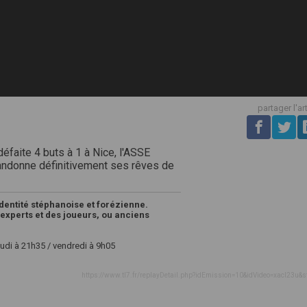
partager l'ar
défaite 4 buts à 1 à Nice, l'ASSE
bandonne définitivement ses rêves de
identité stéphanoise et forézienne.
experts et des joueurs, ou anciens
eudi à 21h35 / vendredi à 9h05
https://www.tl7.fr/replayDetail.php?idEmission=10&idVideo=xacl23u&s