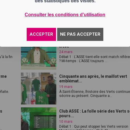
des statistiques des visites.
ion des
LASSE fête ses légendes : 5 anciens
joueurs r...
Consulter les conditions d'utilisation
2 avril
À loccasion du cinquantenaire de lépopée 
ol...
76, lASSE a réuni plusieurs anciens ...
ACCEPTER
NE PAS ACCEPTER
tade :
Club ASSE : Le festival Vert avant la
trêve
24 mars
'à la fin
Débat 1 : L'ASSE tient-elle sont match référ
? Mi-temps : L'ASSE toujours ...
erme
Cinquante ans après, le maillot vert
emblémat...
19 mars
faite.
À Saint-Étienne, lhistoire des Verts continu
sécrire au présent. Cinquante a...
is
Club ASSE : La folle série des Verts s
pours...
10 mars
Débat 1 : Qui peut stopper les Verts version