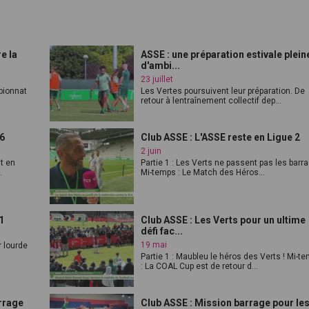
e la
ASSE : une préparation estivale plein
d'ambi...
23 juillet
pionnat
Les Vertes poursuivent leur préparation. De
retour à lentraînement collectif dep...
6
Club ASSE : L'ASSE reste en Ligue 2
2 juin
t en
Partie 1 : Les Verts ne passent pas les barr
.
Mi-temps : Le Match des Héros...
1
Club ASSE : Les Verts pour un ultime
défi fac...
19 mai
r lourde
Partie 1 : Maubleu le héros des Verts ! Mi-t
: La COAL Cup est de retour d...
rrage
Club ASSE : Mission barrage pour le