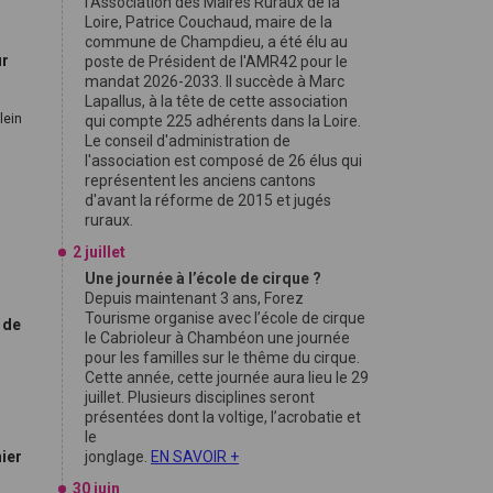
l'Association des Maires Ruraux de la
Loire, Patrice Couchaud, maire de la
commune de Champdieu, a été élu au
ur
poste de Président de l'AMR42 pour le
mandat 2026-2033. Il succède à Marc
Lapallus, à la tête de cette association
lein
qui compte 225 adhérents dans la Loire.
Le conseil d'administration de
l'association est composé de 26 élus qui
représentent les anciens cantons
d'avant la réforme de 2015 et jugés
ruraux.
2 juillet
Une journée à l’école de cirque ?
Depuis maintenant 3 ans, Forez
Tourisme organise avec l’école de cirque
 de
le Cabrioleur à Chambéon une journée
pour les familles sur le thême du cirque.
Cette année, cette journée aura lieu le 29
juillet. Plusieurs disciplines seront
présentées dont la voltige, l’acrobatie et
le
nier
jonglage.
EN SAVOIR +
30 juin