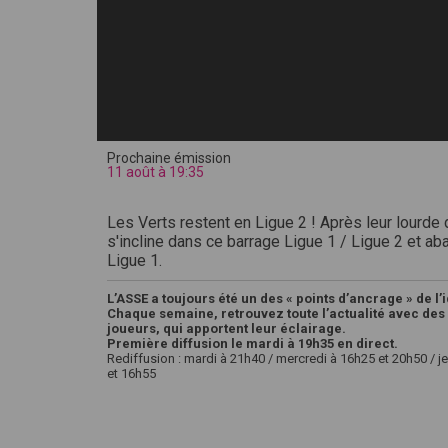
Prochaine émission
11 août à 19:35
Les Verts restent en Ligue 2 ! Après leur lourde 
s'incline dans ce barrage Ligue 1 / Ligue 2 et a
Ligue 1.
L’ASSE a toujours été un des « points d’ancrage » de l’
Chaque semaine, retrouvez toute l’actualité avec des 
joueurs, qui apportent leur éclairage.
Première diffusion le mardi à 19h35 en direct.
Rediffusion : mardi à 21h40 / mercredi à 16h25 et 20h50 / j
et 16h55