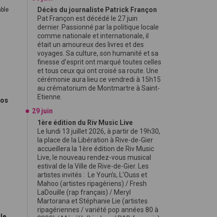
Décès du journaliste Patrick Françon
able
Pat Françon est décédé le 27 juin
dernier. Passionné par la politique locale
comme nationale et internationale, il
était un amoureux des livres et des
voyages. Sa culture, son humanité et sa
finesse d'esprit ont marqué toutes celles
et tous ceux qui ont croisé sa route. Une
cérémonie aura lieu ce vendredi à 15h15
au crématorium de Montmartre à Saint-
Etienne.
ros
29 juin
1ère édition du Riv Music Live
Le lundi 13 juillet 2026, à partir de 19h30,
la place de la Libération à Rive-de-Gier
accueillera la 1ère édition de Riv Music
Live, le nouveau rendez-vous musical
estival de la Ville de Rive-de-Gier. Les
artistes invités : Le Youn’s, L'Ouss et
Mahoo (artistes ripagériens) / Fresh
LaDouille (rap français) / Meryl
Martorana et Stéphanie Lie (artistes
ripagériennes / variété pop années 80 à
le