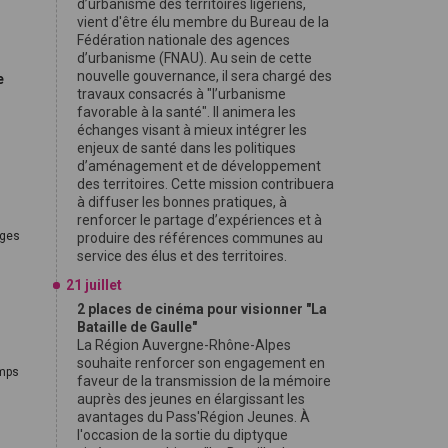
d’urbanisme des territoires ligériens,
vient d'être élu membre du Bureau de la
Fédération nationale des agences
d’urbanisme (FNAU). Au sein de cette
nouvelle gouvernance, il sera chargé des
e
travaux consacrés à "l’urbanisme
favorable à la santé". Il animera les
échanges visant à mieux intégrer les
enjeux de santé dans les politiques
d’aménagement et de développement
des territoires. Cette mission contribuera
à diffuser les bonnes pratiques, à
renforcer le partage d’expériences et à
ages
produire des références communes au
service des élus et des territoires.
21 juillet
2 places de cinéma pour visionner "La
Bataille de Gaulle"
La Région Auvergne-Rhône-Alpes
souhaite renforcer son engagement en
emps
faveur de la transmission de la mémoire
auprès des jeunes en élargissant les
avantages du Pass'Région Jeunes. À
l'occasion de la sortie du diptyque
s