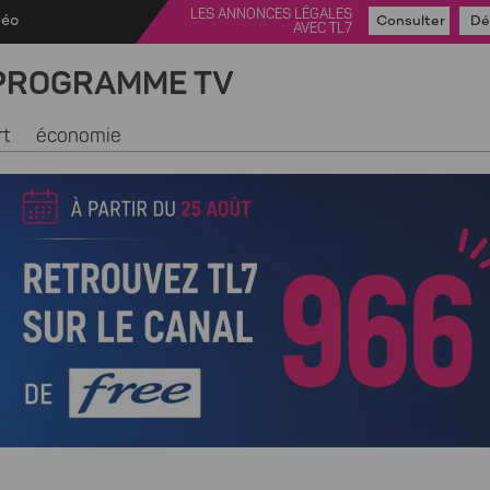
LES ANNONCES LÉGALES
déo
Consulter
Dé
AVEC TL7
PROGRAMME TV
rt
économie