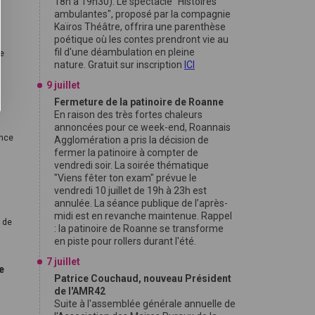
18h à 19h30). Le spectacle "Histoires
ambulantes", proposé par la compagnie
Kaïros Théâtre, offrira une parenthèse
poétique où les contes prendront vie au
fil d'une déambulation en pleine
de
nature. Gratuit sur inscription
ICI
9 juillet
Fermeture de la patinoire de Roanne
En raison des très fortes chaleurs
annoncées pour ce week-end, Roannais
ence
Agglomération a pris la décision de
fermer la patinoire à compter de
vendredi soir. La soirée thématique
"Viens fêter ton exam" prévue le
vendredi 10 juillet de 19h à 23h est
annulée. La séance publique de l’après-
midi est en revanche maintenue. Rappel
e de
: la patinoire de Roanne se transforme
en piste pour rollers durant l'été.
7 juillet
e
Patrice Couchaud, nouveau Président
de l'AMR42
Suite à l'assemblée générale annuelle de