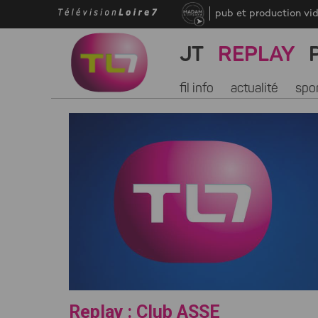
pub et production vi
JT
REPLAY
fil info
actualité
spo
Replay : Club ASSE