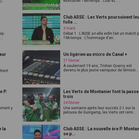
...
Montanier ? Mi-temps : Club 42 : ...
Club ASSE : Les Verts poursuivent le
folle ...
3 mars
oy-
Débat 1 : L'ASSE a-t-elle enfin fait un match p
..
? Mi-temps : L'hommage d'en...
leur
Un ligérien au micro de Canal +
27 février
À seulement 19 ans, Tristan Quercy est
devenu le plus jeune vainqueur de lémissi...
êtent
e P.
Les Verts de Montanier font la passe
trois
24 février
omment y
Une semaine après leur succès 2-1 sur la
pelouse de Guingamp, les Verts ont remi...
 la
Club ASSE : La nouvelle ère P. Monta
se p...