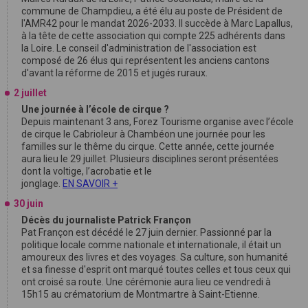
commune de Champdieu, a été élu au poste de Président de
l'AMR42 pour le mandat 2026-2033. Il succède à Marc Lapallus,
à la tête de cette association qui compte 225 adhérents dans
la Loire. Le conseil d'administration de l'association est
composé de 26 élus qui représentent les anciens cantons
d'avant la réforme de 2015 et jugés ruraux.
2 juillet
Une journée à l’école de cirque ?
Depuis maintenant 3 ans, Forez Tourisme organise avec l’école
de cirque le Cabrioleur à Chambéon une journée pour les
familles sur le thême du cirque. Cette année, cette journée
aura lieu le 29 juillet. Plusieurs disciplines seront présentées
dont la voltige, l’acrobatie et le
jonglage.
EN SAVOIR +
30 juin
Décès du journaliste Patrick Françon
Pat Françon est décédé le 27 juin dernier. Passionné par la
politique locale comme nationale et internationale, il était un
amoureux des livres et des voyages. Sa culture, son humanité
et sa finesse d'esprit ont marqué toutes celles et tous ceux qui
ont croisé sa route. Une cérémonie aura lieu ce vendredi à
15h15 au crématorium de Montmartre à Saint-Etienne.