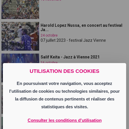
Harold Lopez Nussa, en concert au festival
Ja...
24 octobre
07 juillet 2023 - festival Jazz Vienne
Salif Keita - Jazz à Vienne 2021
16 octobre
UTILISATION DES COOKIES
En poursuivant votre navigation, vous acceptez
Erik Truffaz - jazz à vienne 2021
l'utilisation de cookies ou technologies similaires, pour
30 septembre
la diffusion de contenus pertinents et réaliser des
statistiques des visites.
Consulter les conditions d'utilisation
Raul Midon - Jazz a Vienne 2021
23 septembre