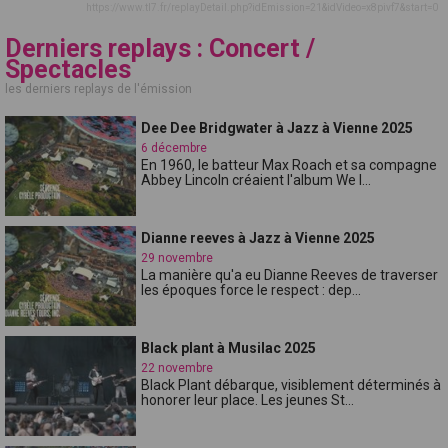
https://www.tl7.fr/replayDetail.php?idEmission=21&idVideo=x8pivf7&start=0
Derniers replays : Concert /
Spectacles
les derniers replays de l'émission
Dee Dee Bridgwater à Jazz à Vienne 2025
6 décembre
En 1960, le batteur Max Roach et sa compagne
Abbey Lincoln créaient l'album We I...
Dianne reeves à Jazz à Vienne 2025
29 novembre
La manière qu'a eu Dianne Reeves de traverser
les époques force le respect : dep...
Black plant à Musilac 2025
22 novembre
Black Plant débarque, visiblement déterminés à
honorer leur place. Les jeunes St...