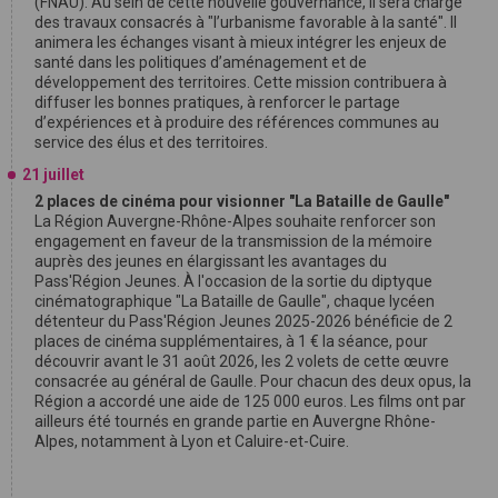
(FNAU). Au sein de cette nouvelle gouvernance, il sera chargé
des travaux consacrés à "l’urbanisme favorable à la santé". Il
animera les échanges visant à mieux intégrer les enjeux de
santé dans les politiques d’aménagement et de
développement des territoires. Cette mission contribuera à
diffuser les bonnes pratiques, à renforcer le partage
d’expériences et à produire des références communes au
service des élus et des territoires.
21 juillet
2 places de cinéma pour visionner "La Bataille de Gaulle"
La Région Auvergne-Rhône-Alpes souhaite renforcer son
engagement en faveur de la transmission de la mémoire
auprès des jeunes en élargissant les avantages du
Pass'Région Jeunes. À l'occasion de la sortie du diptyque
cinématographique "La Bataille de Gaulle", chaque lycéen
détenteur du Pass'Région Jeunes 2025-2026 bénéficie de 2
places de cinéma supplémentaires, à 1 € la séance, pour
découvrir avant le 31 août 2026, les 2 volets de cette œuvre
consacrée au général de Gaulle. Pour chacun des deux opus, la
Région a accordé une aide de 125 000 euros. Les films ont par
ailleurs été tournés en grande partie en Auvergne Rhône-
Alpes, notamment à Lyon et Caluire-et-Cuire.