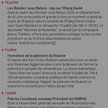
16 juillet
Les Rendez-vous Nature : cap sur l'Étang David
Dans le cadre des Rendez-vous Nature 2026, le Département
de la Loire invite petits et grands à vivre un moment original au
coeur de l'Espace naturel sensible de l'Étang David à Saint-
Just-Saint-Rambert ce dimanche 19 juillet (de 18h à 19h30). Le
spectacle "Histoires ambulantes", proposé par la compagnie
Kaïros Théâtre, offrira une parenthèse poétique où les contes
prendront vie au fil d'une déambulation en pleine
nature. Gratuit sur inscription
ICI
9 juillet
Fermeture de la patinoire de Roanne
En raison des très fortes chaleurs annoncées pour ce week-
end, Roannais Agglomération a pris la décision de fermer la
patinoire à compter de vendredi soir. La soirée thématique
"Viens fêter ton exam" prévue le vendredi 10 juillet de 19h à
23h est annulée. La séance publique de l’après-midi est en
revanche maintenue. Rappel : la patinoire de Roanne se
transforme en piste pour rollers durant l'été.
7 juillet
Patrice Couchaud, nouveau Président de l'AMR42
Suite à l'assemblée générale annuelle de l'Association des
Maires Ruraux de la Loire, Patrice Couchaud, maire de la