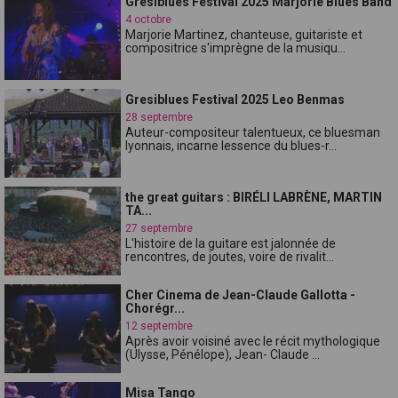
Gresiblues Festival 2025 Marjorie Blues Band
4 octobre
Marjorie Martinez, chanteuse, guitariste et
compositrice s'imprègne de la musiqu...
Gresiblues Festival 2025 Leo Benmas
28 septembre
Auteur-compositeur talentueux, ce bluesman
lyonnais, incarne lessence du blues-r...
the great guitars : BIRÉLI LABRÈNE, MARTIN
TA...
27 septembre
L'histoire de la guitare est jalonnée de
rencontres, de joutes, voire de rivalit...
Cher Cinema de Jean-Claude Gallotta -
Chorégr...
12 septembre
Après avoir voisiné avec le récit mythologique
(Ulysse, Pénélope), Jean- Claude ...
Misa Tango