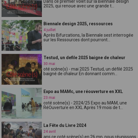
Dans ce premier volet sur la Biennale design
2025, qui renoue avec une grande t...
Biennale design 2025, ressources
4 juillet
Après Bifurcations, la Biennale sest interrogée
sur les Ressources dont pourront...
Testud, un defile 2025 baigne de chaleur
30 mai
oté scène(s) - mai 2025 Testud, un défilé 2025
baigné de chaleur En donnant comm...
Expo au MAMc, une réouverture en XXL
23 mai
coté scène(s) - 2024/25 Expo au MAM, une
RéOuverture en XXL Après 19 mois de t...
La Fête du Livre 2024
24 avril
ans ce coté scène(s) en 26 mn, nous réunissons