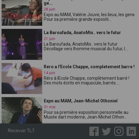
ge...
28 juin
Expo au MAM, Valérie Jouve, les lieux, les gens
Pour sa première grande expositi...
La Baroufada, AnatoMix.. vers le futur
21 juin
La Baroufada, AnatoMix.. vers le futur
Décollage vers lhomme musical du futur, l...
Rero a l'Ecole Chappe, completement barre !
14 juin
Réro à lEcole Chappe, complètement barré !
Des mots écrits en majuscule, barrés....
Expo au MAM, Jean-Michel Othoniel
31 mai
Pour sa première exposition personnelle au
Musée dart moderne, Jean-Michel Othon...
Recevoir TL7
Orange Blossom, Oreilles en pointe!