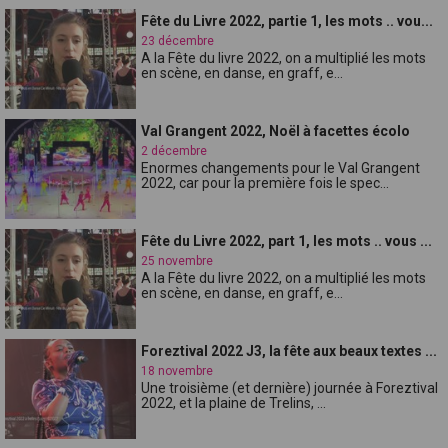
Fête du Livre 2022, partie 1, les mots .. vou...
23 décembre
A la Fête du livre 2022, on a multiplié les mots
en scène, en danse, en graff, e...
Val Grangent 2022, Noël à facettes écolo
2 décembre
Enormes changements pour le Val Grangent
2022, car pour la première fois le spec...
Fête du Livre 2022, part 1, les mots .. vous ...
25 novembre
A la Fête du livre 2022, on a multiplié les mots
en scène, en danse, en graff, e...
Foreztival 2022 J3, la fête aux beaux textes ...
18 novembre
Une troisième (et dernière) journée à Foreztival
2022, et la plaine de Trelins, ...