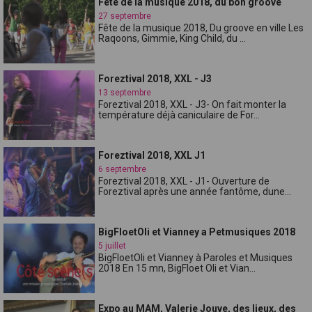
Fete de la musique 2018, du bon groove
27 septembre
Fête de la musique 2018, Du groove en ville Les
Raqoons, Gimmie, King Child, du ...
Foreztival 2018, XXL - J3
13 septembre
Foreztival 2018, XXL - J3- On fait monter la
température déjà caniculaire de For...
Foreztival 2018, XXL J1
6 septembre
Foreztival 2018, XXL - J1- Ouverture de
Foreztival après une année fantôme, dune...
BigFloetOli et Vianney a Petmusiques 2018
5 juillet
BigFloetOli et Vianney à Paroles et Musiques
2018 En 15 mn, BigFloet Oli et Vian...
Expo au MAM, Valerie Jouve, des lieux, des