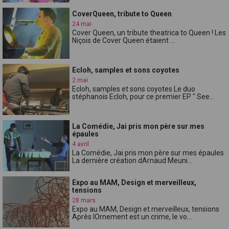
CoverQueen, tribute to Queen
24 mai
Cover Queen, un tribute theatrica to Queen ! Les
Niçois de Cover Queen étaient ...
Ecloh, samples et sons coyotes
2 mai
Ecloh, samples et sons coyotes Le duo
stéphanois Ecloh, pour ce premier EP " See...
La Comédie, Jai pris mon père sur mes
épaules
4 avril
La Comédie, Jai pris mon père sur mes épaules
La dernière création dArnaud Meuni...
Expo au MAM, Design et merveilleux,
tensions
28 mars
Expo au MAM, Design et merveilleux, tensions
Après lOrnement est un crime, le vo...