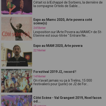
Cétait ici à lEchappé de Sorbiers, la dernière de
la compagnie Orteils de Sable....
Expo au Mamc 2020, Arte povera coté
scène(s)
24 février
Lexposition sur lArte Povera au MAMC+ de St-
Etienne est sous-titrée " Entrare Ne...
Expo au MAM 2020, Arte povera
22 février
Foreztival 2019 J2, record !
14 février
On n'avait jamais vu ça à Trelins, 15 000
festivaliers pour (juste) ce J2 de For...
Côté Scène - Val Grangent 2019, Noel facon
od...
25 janvier