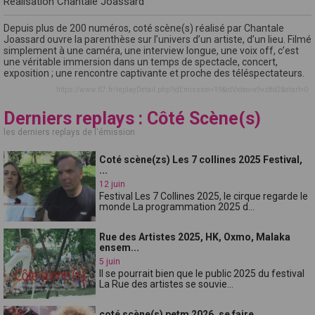
Réalisation Chantale Joassard
Depuis plus de 200 numéros, coté scène(s) réalisé par Chantale
Joassard ouvre la parenthèse sur l’univers d’un artiste, d’un lieu. Filmé
simplement à une caméra, une interview longue, une voix off, c’est
une véritable immersion dans un temps de spectacle, concert,
exposition ; une rencontre captivante et proche des téléspectateurs.
https://www.tl7.fr/replayDetail.php?idEmission=19&idVideo=x9vz8d2&start=0
Derniers replays : Côté Scène(s)
les derniers replays de l'émission
Coté scène(zs) Les 7 collines 2025 Festival,
...
12 juin
Festival Les 7 Collines 2025, le cirque regarde le
monde La programmation 2025 d...
Rue des Artistes 2025, HK, Oxmo, Malaka
ensem...
5 juin
Il se pourrait bien que le public 2025 du festival
La Rue des artistes se souvie...
coté scène(s) petm 2026, se faire