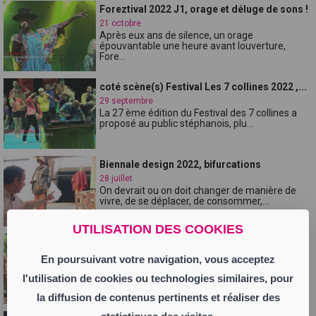
Foreztival 2022 J1, orage et déluge de sons !
21 octobre
Après eux ans de silence, un orage
épouvantable une heure avant louverture,
Fore...
coté scène(s) Festival Les 7 collines 2022 ,...
29 septembre
La 27 ème édition du Festival des 7 collines a
proposé au public stéphanois, plu...
Biennale design 2022, bifurcations
28 juillet
On devrait ou on doit changer de manière de
vivre, de se déplacer, de consommer,...
UTILISATION DES COOKIES
Rue des Artistes 2022, avec Tiken Jah Fakoly
...
En poursuivant votre navigation, vous acceptez
28 juillet
l'utilisation de cookies ou technologies similaires, pour
Retour sur lédition 2022 du festival La Rue des
Artistes à St Chamond, une éditi...
la diffusion de contenus pertinents et réaliser des