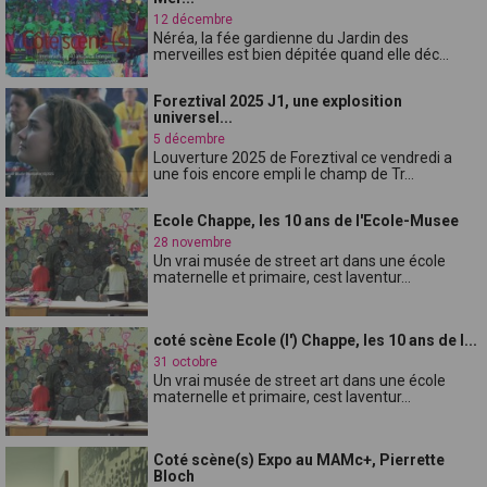
12 décembre
Néréa, la fée gardienne du Jardin des
merveilles est bien dépitée quand elle déc...
Foreztival 2025 J1, une explosition
universel...
5 décembre
Louverture 2025 de Foreztival ce vendredi a
une fois encore empli le champ de Tr...
Ecole Chappe, les 10 ans de l'Ecole-Musee
28 novembre
Un vrai musée de street art dans une école
maternelle et primaire, cest laventur...
coté scène Ecole (l') Chappe, les 10 ans de l...
31 octobre
Un vrai musée de street art dans une école
maternelle et primaire, cest laventur...
Coté scène(s) Expo au MAMc+, Pierrette
Bloch