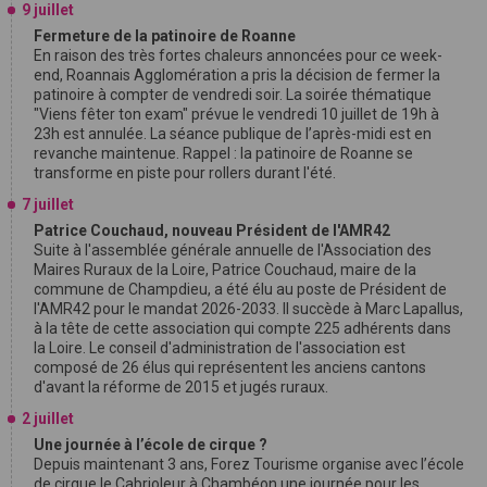
9 juillet
Fermeture de la patinoire de Roanne
En raison des très fortes chaleurs annoncées pour ce week-
end, Roannais Agglomération a pris la décision de fermer la
patinoire à compter de vendredi soir. La soirée thématique
"Viens fêter ton exam" prévue le vendredi 10 juillet de 19h à
23h est annulée. La séance publique de l’après-midi est en
revanche maintenue. Rappel : la patinoire de Roanne se
transforme en piste pour rollers durant l'été.
7 juillet
Patrice Couchaud, nouveau Président de l'AMR42
Suite à l'assemblée générale annuelle de l'Association des
Maires Ruraux de la Loire, Patrice Couchaud, maire de la
commune de Champdieu, a été élu au poste de Président de
l'AMR42 pour le mandat 2026-2033. Il succède à Marc Lapallus,
à la tête de cette association qui compte 225 adhérents dans
la Loire. Le conseil d'administration de l'association est
composé de 26 élus qui représentent les anciens cantons
d'avant la réforme de 2015 et jugés ruraux.
2 juillet
Une journée à l’école de cirque ?
Depuis maintenant 3 ans, Forez Tourisme organise avec l’école
de cirque le Cabrioleur à Chambéon une journée pour les