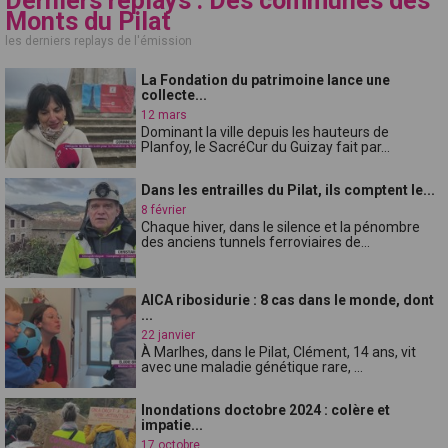
Derniers replays : Des communes des
Monts du Pilat
les derniers replays de l'émission
La Fondation du patrimoine lance une
collecte...
12 mars
Dominant la ville depuis les hauteurs de
Planfoy, le SacréCur du Guizay fait par...
Dans les entrailles du Pilat, ils comptent le...
8 février
Chaque hiver, dans le silence et la pénombre
des anciens tunnels ferroviaires de...
AICA ribosidurie : 8 cas dans le monde, dont
...
22 janvier
À Marlhes, dans le Pilat, Clément, 14 ans, vit
avec une maladie génétique rare, ...
Inondations doctobre 2024 : colère et
impatie...
17 octobre