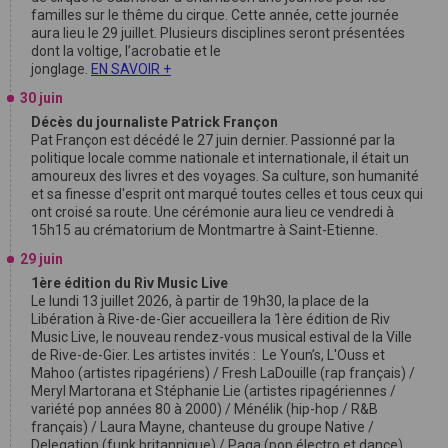
familles sur le thême du cirque. Cette année, cette journée
aura lieu le 29 juillet. Plusieurs disciplines seront présentées
dont la voltige, l’acrobatie et le
jonglage.
EN SAVOIR +
30 juin
Décès du journaliste Patrick Françon
Pat Françon est décédé le 27 juin dernier. Passionné par la
politique locale comme nationale et internationale, il était un
amoureux des livres et des voyages. Sa culture, son humanité
et sa finesse d'esprit ont marqué toutes celles et tous ceux qui
ont croisé sa route. Une cérémonie aura lieu ce vendredi à
15h15 au crématorium de Montmartre à Saint-Etienne.
29 juin
1ère édition du Riv Music Live
Le lundi 13 juillet 2026, à partir de 19h30, la place de la
Libération à Rive-de-Gier accueillera la 1ère édition de Riv
Music Live, le nouveau rendez-vous musical estival de la Ville
de Rive-de-Gier. Les artistes invités : Le Youn’s, L'Ouss et
Mahoo (artistes ripagériens) / Fresh LaDouille (rap français) /
Meryl Martorana et Stéphanie Lie (artistes ripagériennes /
variété pop années 80 à 2000) / Ménélik (hip-hop / R&B
français) / Laura Mayne, chanteuse du groupe Native /
Delegation (funk britannique) / Paga (pop électro et dance).