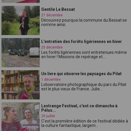
Gentile Le Bessat
27 décembre
Découvrez pourquoi la commune du Bessat se
nomme ainsi.
L'entretien des forêts ligériennes en hiver
20 décembre
Les forêts ligériennes sont entretenues même
en hiver ! Missions de repérage et...
Un livre qui observe les paysages du Pilat
1 décembre
Lobservatoire photographique du parc du Pilat
est le plus vieux de France. Julie...
Lestrange Festival, c'est ce dimanche à
Pélus...
29 juillet
C'est la première édition de ce festival dédiée à
la culture fantastique, largem...