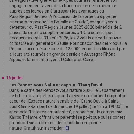
La Région Auvergne-Rhône-Alpes souhaite renforcer son
engagement en faveur de la transmission de la mémoire
auprès des jeunes en élargissant les avantages du
Pass'Région Jeunes. À l'occasion de la sortie du diptyque
cinématographique "La Bataille de Gaulle", chaque lycéen
détenteur du Pass'Région Jeunes 2025-2026 bénéficie de 2
places de cinéma supplémentaires, à 1 € la séance, pour
découvrir avant le 31 août 2026, les 2 volets de cette œuvre
consacrée au général de Gaulle. Pour chacun des deux opus, la
Région a accordé une aide de 125 000 euros. Les films ont par
ailleurs été tournés en grande partie en Auvergne Rhône-
Alpes, notamment à Lyon et Caluire-et-Cuire.
16 juillet
Les Rendez-vous Nature : cap sur l'Étang David
Dans le cadre des Rendez-vous Nature 2026, le Département
de la Loire invite petits et grands à vivre un moment original au
coeur de l'Espace naturel sensible de l'Étang David à Saint-
Just-Saint-Rambert ce dimanche 19 juillet (de 18h à 19h30). Le
spectacle "Histoires ambulantes", proposé par la compagnie
Kaïros Théâtre, offrira une parenthèse poétique où les contes
prendront vie au fil d'une déambulation en pleine
nature. Gratuit sur inscription
ICI