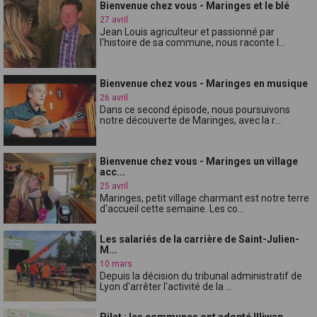
Bienvenue chez vous - Maringes et le blé
27 avril
Jean Louis agriculteur et passionné par
l'histoire de sa commune, nous raconte l...
Bienvenue chez vous - Maringes en musique
26 avril
Dans ce second épisode, nous poursuivons
notre découverte de Maringes, avec la r...
Bienvenue chez vous - Maringes un village
acc...
25 avril
Maringes, petit village charmant est notre terre
d'accueil cette semaine. Les co...
Les salariés de la carrière de Saint-Julien-
M...
10 mars
Depuis la décision du tribunal administratif de
Lyon d'arrêter l'activité de la ...
Pilat : les communes ont adopté Illiwap