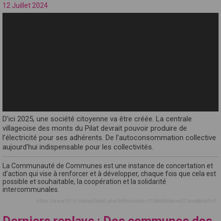
12 Juillet 2024
D’ici 2025, une société citoyenne va être créée. La centrale
villageoise des monts du Pilat devrait pouvoir produire de
l’électricité pour ses adhérents. De l’autoconsommation collective
aujourd’hui indispensable pour les collectivités.
La Communauté de Communes est une instance de concertation et
d’action qui vise à renforcer et à développer, chaque fois que cela est
possible et souhaitable, la coopération et la solidarité
intercommunales.
https://www.tl7.fr/replayDetail.php?idEmission=115&idVideo=x921ena&start=0