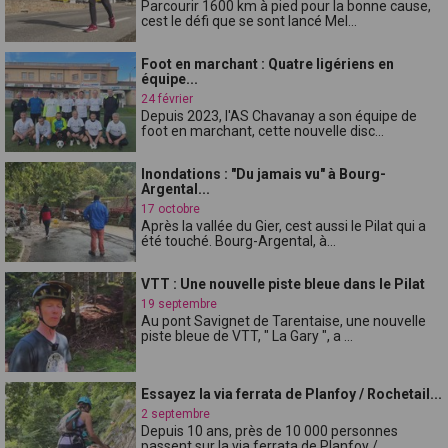
Parcourir 1600 km à pied pour la bonne cause,
cest le défi que se sont lancé Mel...
Foot en marchant : Quatre ligériens en
équipe...
24 février
Depuis 2023, l'AS Chavanay a son équipe de
foot en marchant, cette nouvelle disc...
Inondations : "Du jamais vu" à Bourg-
Argental...
17 octobre
Après la vallée du Gier, cest aussi le Pilat qui a
été touché. Bourg-Argental, à...
VTT : Une nouvelle piste bleue dans le Pilat
19 septembre
Au pont Savignet de Tarentaise, une nouvelle
piste bleue de VTT, " La Gary ", a ...
Essayez la via ferrata de Planfoy / Rochetail...
2 septembre
Depuis 10 ans, près de 10 000 personnes
passent sur la via ferrata de Planfoy / ...