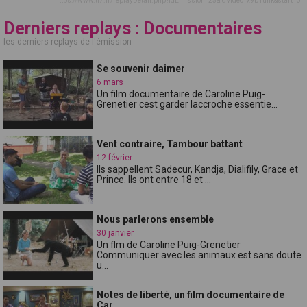
https://www.tl7.fr/replayDetail.php?idEmission=25&idVideo=x9b1unk&start=0
Derniers replays : Documentaires
les derniers replays de l'émission
Se souvenir daimer
6 mars
Un film documentaire de Caroline Puig-
Grenetier cest garder laccroche essentie...
Vent contraire, Tambour battant
12 février
Ils sappellent Sadecur, Kandja, Dialifily, Grace et
Prince. Ils ont entre 18 et ...
Nous parlerons ensemble
30 janvier
Un flm de Caroline Puig-Grenetier
Communiquer avec les animaux est sans doute
u...
Notes de liberté, un film documentaire de
Car...