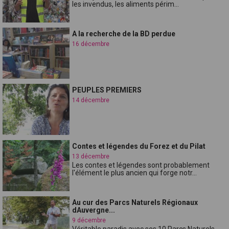
les invendus, les aliments périm...
A la recherche de la BD perdue
16 décembre
PEUPLES PREMIERS
14 décembre
Contes et légendes du Forez et du Pilat
13 décembre
Les contes et légendes sont probablement
l'élément le plus ancien qui forge notr...
Au cur des Parcs Naturels Régionaux
dAuvergne...
9 décembre
Véritable paradis avec ses 10 Parcs Naturels