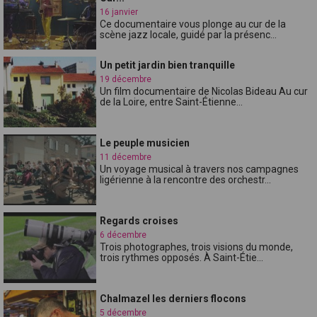
16 janvier
Ce documentaire vous plonge au cur de la
scène jazz locale, guidé par la présenc...
Un petit jardin bien tranquille
19 décembre
Un film documentaire de Nicolas Bideau Au cur
de la Loire, entre Saint-Étienne...
Le peuple musicien
11 décembre
Un voyage musical à travers nos campagnes
ligérienne à la rencontre des orchestr...
Regards croises
6 décembre
Trois photographes, trois visions du monde,
trois rythmes opposés. À Saint-Étie...
Chalmazel les derniers flocons
5 décembre