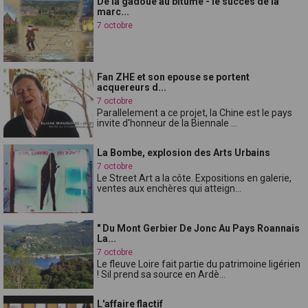
De la gadoue au bitume - le succès de la
marc...
7 octobre
Fan ZHE et son epouse se portent
acquereurs d...
7 octobre
Parallelement a ce projet, la Chine est le pays
invite d'honneur de la Biennale ...
La Bombe, explosion des Arts Urbains
7 octobre
Le Street Art a la côte. Expositions en galerie,
ventes aux enchères qui atteign...
" Du Mont Gerbier De Jonc Au Pays Roannais
La...
7 octobre
Le fleuve Loire fait partie du patrimoine ligérien
! Sil prend sa source en Ardè...
L'affaire flactif