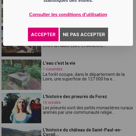
statistiques des visites.
3 novembre
La forêt occupe, dans le département de la
Loire, une superficie de 127 000 ha e...
Consulter les conditions d'utilisation
Le silence des Justes
ACCEPTER
NE PAS ACCEPTER
2 novembre
Sur le plateau Vivarais-Lignon, lieu désertique
entre la Haute Loire et lArdèche...
L'eau c'est la vie
1 novembre
La forêt occupe, dans le département de la
Loire, une superficie de 127 000 ha e...
L'histoire des prieurés du Forez
15 octobre
Les prieurés sont des petits monastères ruraux
animés par une communauté religie...
L'histoire du château de Saint-Paul-en-
Cornil...