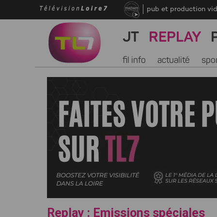
pub et production vi
JT
REPLAY
fil info
actualité
spo
Replay : Emissions spéciales