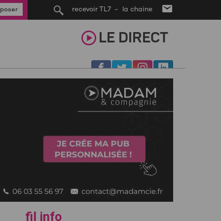
recevoir TL7 - la chaine
poser
LE
DIRECT
fil info