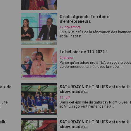
Credit Agricole Territoire
d'entrepreneurs
17 novembre
Enjeux et défis de la rénovation des bâtime
et de l'habitat
Le betisier de TL7 2022 !
2 janvier
Parce qu'on adore rire à TL7, on vous propo
de commencer lannée avec la vidéo ...
rix de
SATURDAY NIGHT BLUES est un talk-
show, made i...
11 juin
d'une
Dans cet épisode du Saturday Night Blues, 
..
et Mr Li reçoivent l'américaine K...
alk-
SATURDAY NIGHT BLUES est un talk-
show, made i...