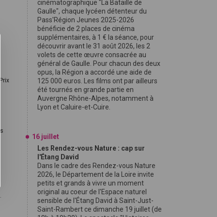
cinématographique "La Bataille de
Gaulle", chaque lycéen détenteur du
Pass'Région Jeunes 2025-2026
bénéficie de 2 places de cinéma
supplémentaires, à 1 € la séance, pour
découvrir avant le 31 août 2026, les 2
volets de cette œuvre consacrée au
général de Gaulle. Pour chacun des deux
opus, la Région a accordé une aide de
Prix
125 000 euros. Les films ont par ailleurs
été tournés en grande partie en
Auvergne Rhône-Alpes, notamment à
Lyon et Caluire-et-Cuire.
es
16 juillet
Les Rendez-vous Nature : cap sur
l'Étang David
Dans le cadre des Rendez-vous Nature
2026, le Département de la Loire invite
petits et grands à vivre un moment
original au coeur de l'Espace naturel
.
sensible de l'Étang David à Saint-Just-
Saint-Rambert ce dimanche 19 juillet (de