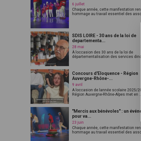
6 juillet
Chaque année, cette manifestation re
hommage au travail essentiel des assoc
SDIS LOIRE - 30 ans de la loi de
departementa...
28 mai
À loccasion des 30 ans de la loi de
départementalisation des services dinc
Concours d'Eloquence - Région
Auvergne-Rhône-...
9 avril
A loccasion de lannée scolaire 2025/20
Région Auvergne-Rhône-Alpes met en ..
"Mercis aux bénévoles" : un évé
pour va...
23 juin
Chaque année, cette manifestation re
hommage au travail essentiel des assoc