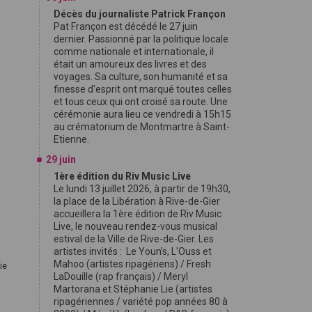
Décès du journaliste Patrick Françon
Pat Françon est décédé le 27 juin
dernier. Passionné par la politique locale
comme nationale et internationale, il
était un amoureux des livres et des
voyages. Sa culture, son humanité et sa
finesse d'esprit ont marqué toutes celles
et tous ceux qui ont croisé sa route. Une
cérémonie aura lieu ce vendredi à 15h15
au crématorium de Montmartre à Saint-
Etienne.
a
29 juin
1ère édition du Riv Music Live
Le lundi 13 juillet 2026, à partir de 19h30,
la place de la Libération à Rive-de-Gier
accueillera la 1ère édition de Riv Music
Live, le nouveau rendez-vous musical
estival de la Ville de Rive-de-Gier. Les
artistes invités : Le Youn’s, L'Ouss et
Mahoo (artistes ripagériens) / Fresh
ie
LaDouille (rap français) / Meryl
Martorana et Stéphanie Lie (artistes
ripagériennes / variété pop années 80 à