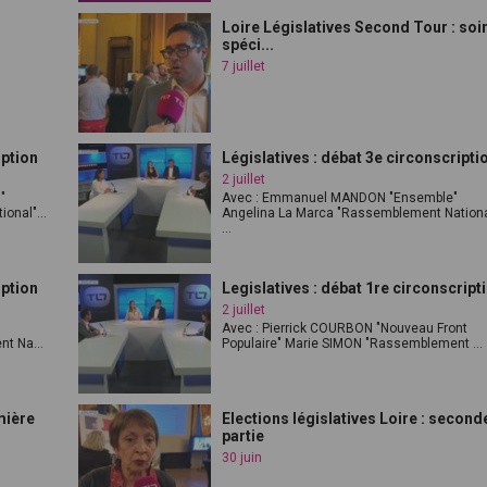
Loire Législatives Second Tour : soi
spéci...
7 juillet
iption
Législatives : débat 3e circonscripti
2 juillet
"
Avec : Emmanuel MANDON "Ensemble"
onal"...
Angelina La Marca "Rassemblement Nationa
...
iption
Legislatives : débat 1re circonscript
2 juillet
Avec : Pierrick COURBON "Nouveau Front
t Na...
Populaire" Marie SIMON "Rassemblement ...
mière
Elections législatives Loire : second
partie
30 juin