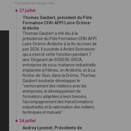
l'actualité en temps réel
27 juillet
Thomas Gaubert, président du Pôle
Formation CFAI-AFPI Loire-Drôme-
Ardèche
Thomas Gaubert a été élu à la
présidence du Pôle Formation CFAI-AFPI
Loire-Drôme-Ardèche à la fin du mois de
juin 2026. Il succède à André Bonnavion
qui a exercé cette fonction pendant 7
ans. Dirigeant de SODESE-SRCA,
entreprise de sous-traitance industrielle
implantée à Félines, en Ardèche, et à La
Roche-de-Glun, dans la Drôme, Thomas
Gaubert souhaite développer le
"
renforcement des relations avec les
entreprises, le développement de
formations adaptées à leurs besoins,
l’accompagnement des transformations
industrielles et la valorisation des métiers
techniques et manuels
".
24 juillet
Audrey Lyonnet, Présidente de