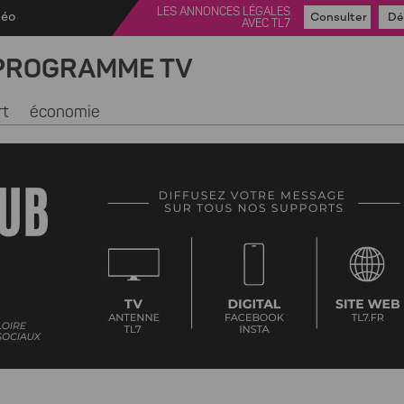
LES ANNONCES LÉGALES
déo
Consulter
Dé
AVEC TL7
PROGRAMME TV
rt
économie