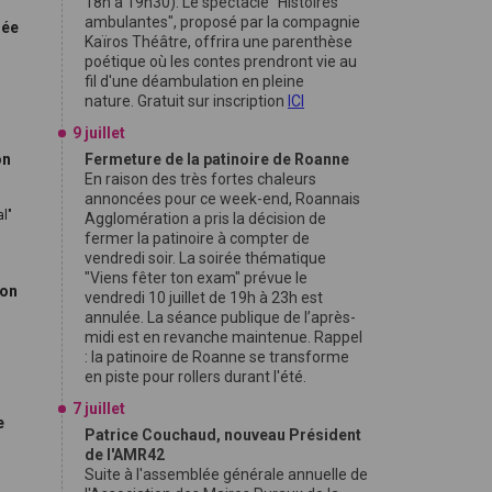
18h à 19h30). Le spectacle "Histoires
ambulantes", proposé par la compagnie
rée
Kaïros Théâtre, offrira une parenthèse
poétique où les contes prendront vie au
fil d'une déambulation en pleine
nature. Gratuit sur inscription
ICI
9 juillet
on
Fermeture de la patinoire de Roanne
En raison des très fortes chaleurs
annoncées pour ce week-end, Roannais
l"
Agglomération a pris la décision de
fermer la patinoire à compter de
vendredi soir. La soirée thématique
"Viens fêter ton exam" prévue le
ion
vendredi 10 juillet de 19h à 23h est
annulée. La séance publique de l’après-
midi est en revanche maintenue. Rappel
: la patinoire de Roanne se transforme
en piste pour rollers durant l'été.
7 juillet
e
Patrice Couchaud, nouveau Président
de l'AMR42
Suite à l'assemblée générale annuelle de