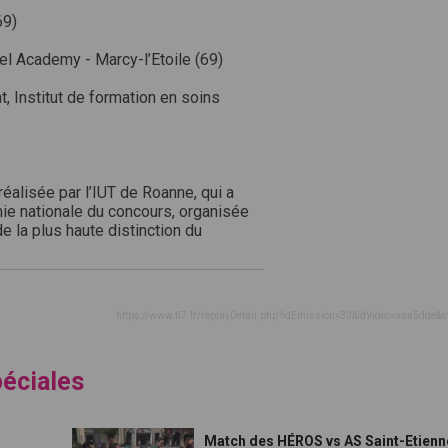
69)
tel Academy - Marcy-l’Etoile (69)
t, Institut de formation en soins
 réalisée par l’IUT de Roanne, qui a
nie nationale du concours, organisée
de la plus haute distinction du
https://www.tl7.fr/replayDetail.php?idEmission=33&idVideo=xaa5dde&s
péciales
Match des HÉROS vs AS Saint-Etienn