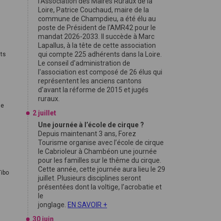
l'Association des Maires Ruraux de la
Loire, Patrice Couchaud, maire de la
commune de Champdieu, a été élu au
poste de Président de l'AMR42 pour le
mandat 2026-2033. Il succède à Marc
Lapallus, à la tête de cette association
qui compte 225 adhérents dans la Loire.
nts
Le conseil d'administration de
l'association est composé de 26 élus qui
représentent les anciens cantons
d'avant la réforme de 2015 et jugés
ruraux.
se
2 juillet
Une journée à l’école de cirque ?
Depuis maintenant 3 ans, Forez
Tourisme organise avec l’école de cirque
le Cabrioleur à Chambéon une journée
pour les familles sur le thême du cirque.
Cette année, cette journée aura lieu le 29
Tibo
juillet. Plusieurs disciplines seront
présentées dont la voltige, l’acrobatie et
le
jonglage.
EN SAVOIR +
30 juin