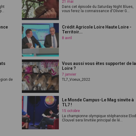
21 mai
ght
Dans cet épisode du Saturday Night Blues,
...
vous ferez la connaissance d'Olivier G...
ence
Crédit Agricole Loire Haute Loire -
Territoir...
8 avril
ats
Vous aussi vous êtes supporter de l
Loire ?
7 janvier
égion de
TL7_Voeux_2022
Le Monde Campus-Le Mag sinvite à
TL7 !
15 octobre
La championne olympique stéphanoise Elod
Clouvel sera linvitée principal de lé...