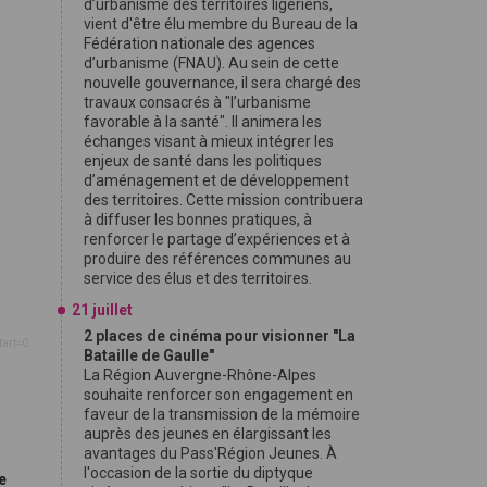
d’urbanisme des territoires ligériens,
vient d'être élu membre du Bureau de la
Fédération nationale des agences
d’urbanisme (FNAU). Au sein de cette
nouvelle gouvernance, il sera chargé des
travaux consacrés à "l’urbanisme
favorable à la santé". Il animera les
échanges visant à mieux intégrer les
enjeux de santé dans les politiques
d’aménagement et de développement
des territoires. Cette mission contribuera
à diffuser les bonnes pratiques, à
renforcer le partage d’expériences et à
produire des références communes au
service des élus et des territoires.
21 juillet
2 places de cinéma pour visionner "La
tart=0
Bataille de Gaulle"
La Région Auvergne-Rhône-Alpes
souhaite renforcer son engagement en
faveur de la transmission de la mémoire
auprès des jeunes en élargissant les
avantages du Pass'Région Jeunes. À
l'occasion de la sortie du diptyque
e