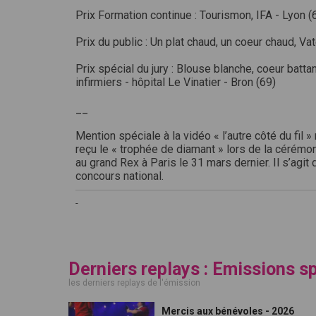
Prix Formation continue : Tourismon, IFA - Lyon (
Prix du public : Un plat chaud, un coeur chaud, Va
Prix spécial du jury : Blouse blanche, coeur battan
infirmiers - hôpital Le Vinatier - Bron (69)
__
Mention spéciale à la vidéo « l’autre côté du fil »
reçu le « trophée de diamant » lors de la cérémo
au grand Rex à Paris le 31 mars dernier. Il s’agit 
concours national.
-
Derniers replays : Emissions s
les derniers replays de l'émission
Mercis aux bénévoles - 2026