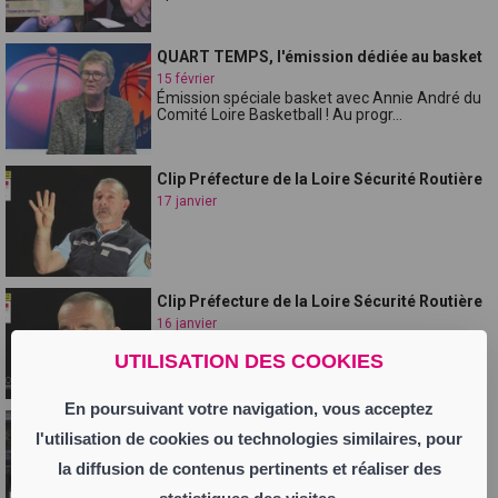
QUART TEMPS, l'émission dédiée au basket
15 février
Émission spéciale basket avec Annie André du
Comité Loire Basketball ! Au progr...
Clip Préfecture de la Loire Sécurité Routière
17 janvier
Clip Préfecture de la Loire Sécurité Routière
16 janvier
UTILISATION DES COOKIES
En poursuivant votre navigation, vous acceptez
Don Juan - Destok Numero 6
l'utilisation de cookies ou technologies similaires, pour
14 janvier
la diffusion de contenus pertinents et réaliser des