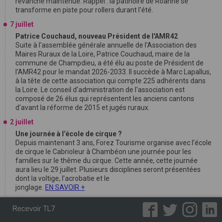
revanche maintenue. Rappel : la patinoire de Roanne se
transforme en piste pour rollers durant l'été.
7 juillet
Patrice Couchaud, nouveau Président de l'AMR42
Suite à l'assemblée générale annuelle de l'Association des
Maires Ruraux de la Loire, Patrice Couchaud, maire de la
commune de Champdieu, a été élu au poste de Président de
l'AMR42 pour le mandat 2026-2033. Il succède à Marc Lapallus,
à la tête de cette association qui compte 225 adhérents dans
la Loire. Le conseil d'administration de l'association est
composé de 26 élus qui représentent les anciens cantons
d'avant la réforme de 2015 et jugés ruraux.
2 juillet
Une journée à l’école de cirque ?
Depuis maintenant 3 ans, Forez Tourisme organise avec l’école
de cirque le Cabrioleur à Chambéon une journée pour les
familles sur le thême du cirque. Cette année, cette journée
aura lieu le 29 juillet. Plusieurs disciplines seront présentées
dont la voltige, l’acrobatie et le
jonglage.
EN SAVOIR +
30 juin
Recevoir TL7
Décès du journaliste Patrick Françon