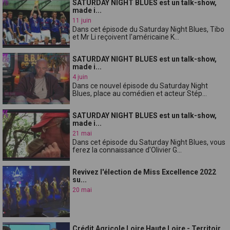
SATURDAY NIGHT BLUES est un talk-show,
made i...
11 juin
Dans cet épisode du Saturday Night Blues, Tibo
et Mr Li reçoivent l'américaine K...
SATURDAY NIGHT BLUES est un talk-show,
made i...
4 juin
Dans ce nouvel épisode du Saturday Night
Blues, place au comédien et acteur Stép...
SATURDAY NIGHT BLUES est un talk-show,
made i...
21 mai
Dans cet épisode du Saturday Night Blues, vous
ferez la connaissance d'Olivier G...
Revivez l'élection de Miss Excellence 2022
su...
20 mai
Crédit Agricole Loire Haute Loire - Territoir...