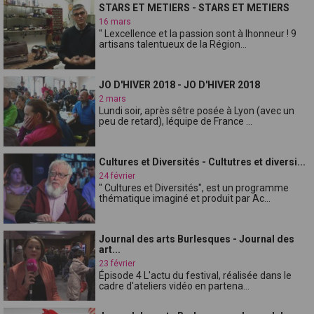
STARS ET METIERS - STARS ET METIERS
16 mars
" Lexcellence et la passion sont à lhonneur ! 9
artisans talentueux de la Région...
JO D'HIVER 2018 - JO D'HIVER 2018
2 mars
Lundi soir, après sêtre posée à Lyon (avec un
peu de retard), léquipe de France ...
Cultures et Diversités - Cultutres et diversi...
24 février
" Cultures et Diversités", est un programme
thématique imaginé et produit par Ac...
Journal des arts Burlesques - Journal des
art...
23 février
Épisode 4 L'actu du festival, réalisée dans le
cadre d'ateliers vidéo en partena...