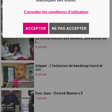
statistiques des visites.
Insertion et réinsertion professionnelle
Consulter les conditions d'utilisation
avec...
10 janvier
ACCEPTER
NE PAS ACCEPTER
La scolarisation des enfants, une action de
l...
9 janvier
Adapei - L'inclusion du handicap lourd et
sol...
8 janvier
Don Juan - Destok Numero 5
7 janvier