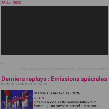
22 Juin 2023
-
https://www.tl7.fr/replayDetail.php?idEmission=33&idVideo=x8lyx6l&start=0
Derniers replays : Emissions spéciales
les derniers replays de l'émission
Mercis aux bénévoles - 2026
6 juillet
Chaque année, cette manifestation rend
hommage au travail essentiel des associat...