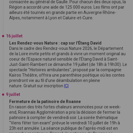
consacrée au général de Gaulle. Pour chacun des deux opus, la
Région a accordé une aide de 125 000 euros. Les films ont par
ailleurs été tournés en grande partie en Auvergne Rhône-
Alpes, notamment à Lyon et Caluire-et-Cuire.
16 juillet
Les Rendez-vous Nature : cap sur l'Étang David
Dans le cadre des Rendez-vous Nature 2026, le Département
de la Loire invite petits et grands à vivre un moment original au
coeur de l'Espace naturel sensible de l'Étang David à Saint-
Just-Saint-Rambert ce dimanche 19 juillet (de 18h à 19h30). Le
spectacle "Histoires ambulantes", proposé par la compagnie
Kaïros Théâtre, offrira une parenthèse poétique où les contes
prendront vie au fil d'une déambulation en pleine
nature. Gratuit sur inscription
ICI
9 juillet
Fermeture de la patinoire de Roanne
En raison des très fortes chaleurs annoncées pour ce week-
end, Roannais Agglomération a pris la décision de fermer la
patinoire à compter de vendredi soir. La soirée thématique
"Viens fêter ton exam" prévue le vendredi 10 juillet de 19h à
23h est annulée. La séance publique de l’après-midi est en