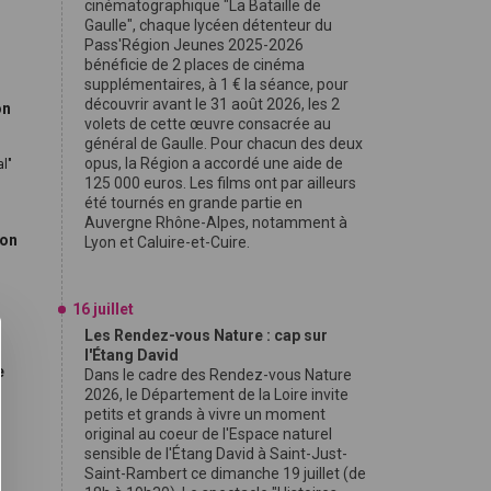
cinématographique "La Bataille de
Gaulle", chaque lycéen détenteur du
Pass'Région Jeunes 2025-2026
bénéficie de 2 places de cinéma
supplémentaires, à 1 € la séance, pour
découvrir avant le 31 août 2026, les 2
on
volets de cette œuvre consacrée au
général de Gaulle. Pour chacun des deux
opus, la Région a accordé une aide de
l"
125 000 euros. Les films ont par ailleurs
été tournés en grande partie en
Auvergne Rhône-Alpes, notamment à
ion
Lyon et Caluire-et-Cuire.
16 juillet
Les Rendez-vous Nature : cap sur
l'Étang David
e
Dans le cadre des Rendez-vous Nature
2026, le Département de la Loire invite
petits et grands à vivre un moment
original au coeur de l'Espace naturel
sensible de l'Étang David à Saint-Just-
Saint-Rambert ce dimanche 19 juillet (de