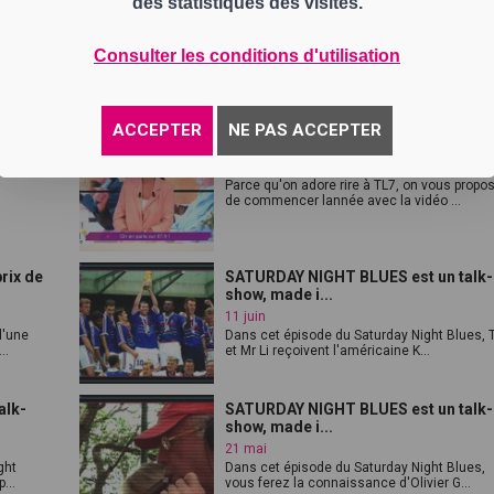
des statistiques des visites.
Credit Agricole Territoire
d'entrepreneurs
17 novembre
Consulter les conditions d'utilisation
Enjeux et défis de la rénovation des bâtime
et de l'habitat
ACCEPTER
NE PAS ACCEPTER
Le betisier de TL7 2022 !
2 janvier
Parce qu'on adore rire à TL7, on vous propo
de commencer lannée avec la vidéo ...
rix de
SATURDAY NIGHT BLUES est un talk-
show, made i...
11 juin
d'une
Dans cet épisode du Saturday Night Blues, 
..
et Mr Li reçoivent l'américaine K...
alk-
SATURDAY NIGHT BLUES est un talk-
show, made i...
21 mai
ght
Dans cet épisode du Saturday Night Blues,
...
vous ferez la connaissance d'Olivier G...