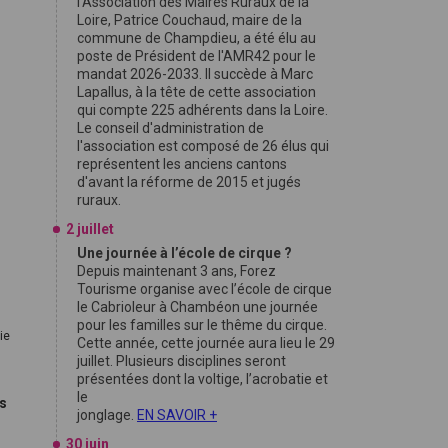
l'Association des Maires Ruraux de la
Loire, Patrice Couchaud, maire de la
commune de Champdieu, a été élu au
poste de Président de l'AMR42 pour le
mandat 2026-2033. Il succède à Marc
Lapallus, à la tête de cette association
qui compte 225 adhérents dans la Loire.
Le conseil d'administration de
l'association est composé de 26 élus qui
a
représentent les anciens cantons
d'avant la réforme de 2015 et jugés
ruraux.
2 juillet
Une journée à l’école de cirque ?
Depuis maintenant 3 ans, Forez
Tourisme organise avec l’école de cirque
le Cabrioleur à Chambéon une journée
pour les familles sur le thême du cirque.
ie
Cette année, cette journée aura lieu le 29
juillet. Plusieurs disciplines seront
présentées dont la voltige, l’acrobatie et
le
es
jonglage.
EN SAVOIR +
30 juin