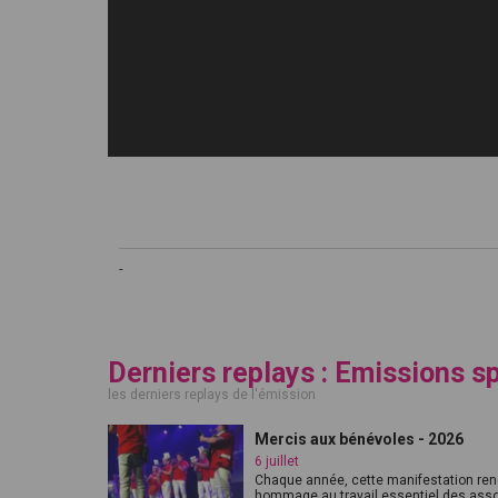
-
Derniers replays : Emissions s
les derniers replays de l'émission
Mercis aux bénévoles - 2026
6 juillet
Chaque année, cette manifestation re
hommage au travail essentiel des assoc