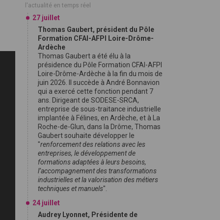
l'actualité en temps réel
27 juillet
Thomas Gaubert, président du Pôle
Formation CFAI-AFPI Loire-Drôme-
Ardèche
Thomas Gaubert a été élu à la
présidence du Pôle Formation CFAI-AFPI
Loire-Drôme-Ardèche à la fin du mois de
juin 2026. Il succède à André Bonnavion
qui a exercé cette fonction pendant 7
ans. Dirigeant de SODESE-SRCA,
entreprise de sous-traitance industrielle
implantée à Félines, en Ardèche, et à La
Roche-de-Glun, dans la Drôme, Thomas
Gaubert souhaite développer le
"
renforcement des relations avec les
entreprises, le développement de
formations adaptées à leurs besoins,
l’accompagnement des transformations
industrielles et la valorisation des métiers
techniques et manuels
".
24 juillet
Audrey Lyonnet, Présidente de