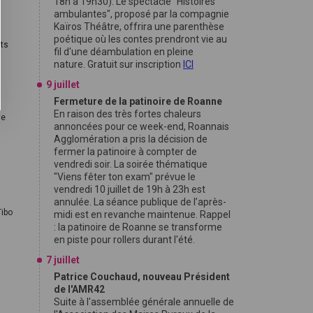
18h à 19h30). Le spectacle "Histoires
ambulantes", proposé par la compagnie
Kaïros Théâtre, offrira une parenthèse
poétique où les contes prendront vie au
nts
fil d'une déambulation en pleine
nature. Gratuit sur inscription
ICI
9 juillet
Fermeture de la patinoire de Roanne
En raison des très fortes chaleurs
se
annoncées pour ce week-end, Roannais
Agglomération a pris la décision de
fermer la patinoire à compter de
vendredi soir. La soirée thématique
"Viens fêter ton exam" prévue le
vendredi 10 juillet de 19h à 23h est
annulée. La séance publique de l’après-
Tibo
midi est en revanche maintenue. Rappel
: la patinoire de Roanne se transforme
en piste pour rollers durant l'été.
7 juillet
Patrice Couchaud, nouveau Président
de l'AMR42
Suite à l'assemblée générale annuelle de