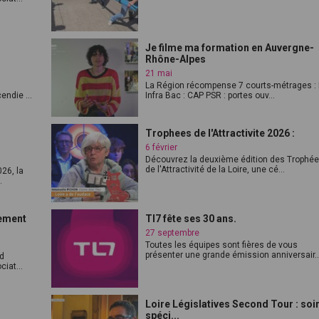
Je filme ma formation en Auvergne-
Rhône-Alpes
21 mai
La Région récompense 7 courts-métrages : 
endie ...
Infra Bac : CAP PSR : portes ouv...
Trophees de l'Attractivite 2026 :
6 février
Découvrez la deuxième édition des Trophé
de l'Attractivité de la Loire, une cé...
26, la
.
nement
Tl7 fête ses 30 ans.
27 septembre
Toutes les équipes sont fières de vous
présenter une grande émission anniversair..
nd
iat...
Loire Législatives Second Tour : soi
spéci...