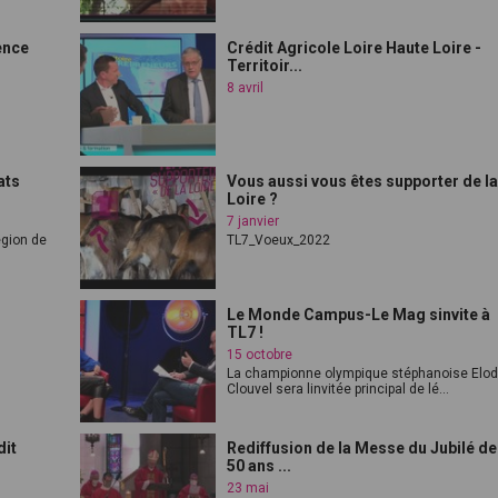
ence
Crédit Agricole Loire Haute Loire -
Territoir...
8 avril
ats
Vous aussi vous êtes supporter de l
Loire ?
7 janvier
égion de
TL7_Voeux_2022
Le Monde Campus-Le Mag sinvite à
TL7 !
15 octobre
La championne olympique stéphanoise Elod
Clouvel sera linvitée principal de lé...
dit
Rediffusion de la Messe du Jubilé d
50 ans ...
23 mai