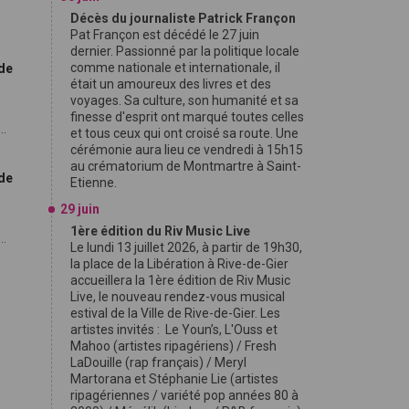
Décès du journaliste Patrick Françon
Pat Françon est décédé le 27 juin
dernier. Passionné par la politique locale
comme nationale et internationale, il
 de
était un amoureux des livres et des
voyages. Sa culture, son humanité et sa
finesse d'esprit ont marqué toutes celles
..
et tous ceux qui ont croisé sa route. Une
cérémonie aura lieu ce vendredi à 15h15
au crématorium de Montmartre à Saint-
 de
Etienne.
29 juin
1ère édition du Riv Music Live
..
Le lundi 13 juillet 2026, à partir de 19h30,
la place de la Libération à Rive-de-Gier
accueillera la 1ère édition de Riv Music
Live, le nouveau rendez-vous musical
estival de la Ville de Rive-de-Gier. Les
artistes invités : Le Youn’s, L'Ouss et
Mahoo (artistes ripagériens) / Fresh
LaDouille (rap français) / Meryl
Martorana et Stéphanie Lie (artistes
ripagériennes / variété pop années 80 à