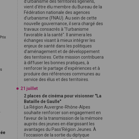
d’urbanisme des territoires ligériens,
vient d'être élu membre du Bureau de la
Fédération nationale des agences
d’urbanisme (FNAU). Au sein de cette
nouvelle gouvernance, il sera chargé des
travaux consacrés à "l’urbanisme
favorable à la santé". Il animera les
Prix
échanges visant à mieux intégrer les
enjeux de santé dans les politiques
d’aménagement et de développement
des territoires. Cette mission contribuera
à diffuser les bonnes pratiques, à
renforcer le partage d’expériences et à
es
produire des références communes au
service des élus et des territoires.
21 juillet
2 places de cinéma pour visionner "La
Bataille de Gaulle"
La Région Auvergne-Rhône-Alpes
.
souhaite renforcer son engagement en
faveur de la transmission de la mémoire
auprès des jeunes en élargissant les
avantages du Pass'Région Jeunes. À
rée
l'occasion de la sortie du diptyque