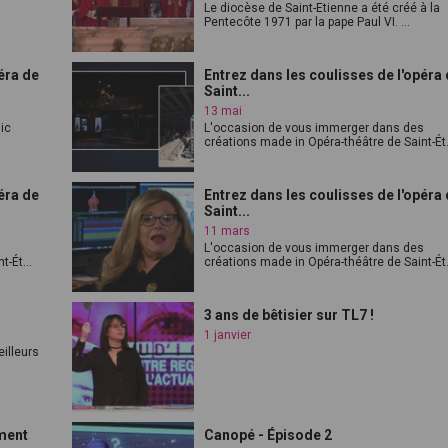
Le diocèse de Saint-Etienne a été créé à la
Pentecôte 1971 par la pape Paul VI. ...
éra de
Entrez dans les coulisses de l'opéra
Saint...
13 mai
lic
L'occasion de vous immerger dans des
créations made in Opéra-théâtre de Saint-Ét.
éra de
Entrez dans les coulisses de l'opéra
Saint...
11 mars
s
L'occasion de vous immerger dans des
-Ét...
créations made in Opéra-théâtre de Saint-Ét.
3 ans de bêtisier sur TL7 !
1 janvier
illeurs
ement
Canopé - Épisode 2