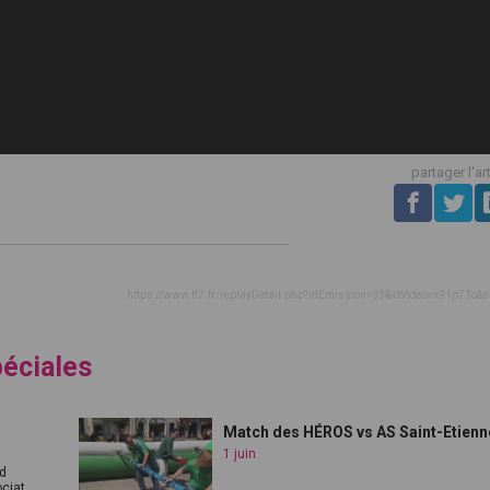
partager l'ar
https://www.tl7.fr/replayDetail.php?idEmission=33&idVideo=x91p71o&s
péciales
Match des HÉROS vs AS Saint-Etienn
1 juin
nd
iat...