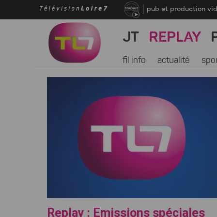
pub et production vi
JT
REPLAY
fil info
actualité
spo
Replay : Emissions spéciales