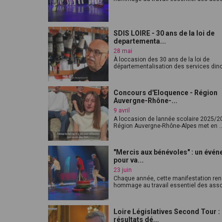
SDIS LOIRE - 30 ans de la loi de
departementa...
28 mai
À loccasion des 30 ans de la loi de
départementalisation des services dinc
Concours d'Eloquence - Région
Auvergne-Rhône-...
9 avril
A loccasion de lannée scolaire 2025/20
Région Auvergne-Rhône-Alpes met en ..
"Mercis aux bénévoles" : un évé
pour va...
23 juin
Chaque année, cette manifestation re
hommage au travail essentiel des assoc
Loire Législatives Second Tour :
résultats dé...