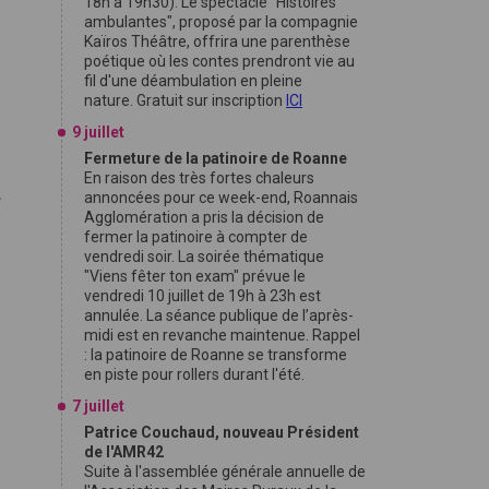
18h à 19h30). Le spectacle "Histoires
ambulantes", proposé par la compagnie
Kaïros Théâtre, offrira une parenthèse
poétique où les contes prendront vie au
fil d'une déambulation en pleine
nature. Gratuit sur inscription
ICI
9 juillet
Fermeture de la patinoire de Roanne
En raison des très fortes chaleurs
annoncées pour ce week-end, Roannais
e
Agglomération a pris la décision de
fermer la patinoire à compter de
vendredi soir. La soirée thématique
"Viens fêter ton exam" prévue le
vendredi 10 juillet de 19h à 23h est
annulée. La séance publique de l’après-
midi est en revanche maintenue. Rappel
: la patinoire de Roanne se transforme
en piste pour rollers durant l'été.
7 juillet
Patrice Couchaud, nouveau Président
de l'AMR42
Suite à l'assemblée générale annuelle de