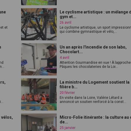
 une
Le cyclisme artistique : un mélange 
gym et...
26 avril
et et
Le cyclisme artistique, un sport impression
qui combine gymnastique et vélo,...
n
Un an après l'incendie de son labo,
Chocolart...
4 avril
and
Attention Gourmandise en vue ! À lapproche
...
Pâques les chocolateries de la Loi...
rs,
La ministre du Logement soutient la
filière b...
20 février
s
En visite dans la Loire, Valérie Létard a
...
annoncé un soutien renforcé à la const...
s vélos,
Micro-Folie itinérante : la culture au 
de...
25 janvier