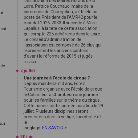
l'Association des Maires Ruraux de la
Loire, Patrice Couchaud, maire de la
commune de Champdieu, a été élu au
de
poste de Président de l'AMR42 pour le
mandat 2026-2033. Il succède à Marc
Lapallus, à la tête de cette association
nant
qui compte 225 adhérents dans la Loire.
Le conseil d'administration de
l'association est composé de 26 élus qui
représentent les anciens cantons
d'avant la réforme de 2015 et jugés
ruraux.
 de
2 juillet
Une journée à l’école de cirque ?
Depuis maintenant 3 ans, Forez
Tourisme organise avec l’école de cirque
le Cabrioleur à Chambéon une journée
pour les familles sur le thême du cirque.
Cette année, cette journée aura lieu le 29
juillet. Plusieurs disciplines seront
présentées dont la voltige, l’acrobatie et
le
cur
jonglage.
EN SAVOIR +
30 juin