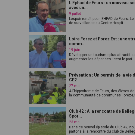
L'Ephad de Feurs : un nouveau so
avec un...
9 juillet
Lespoir renaît pour lEHPAD de Feurs. Le
de surveillance du Centre Hospit...
Loire Forez et Forez Est : une str
comm...
19 juin
Développer un tourisme plus attractif s
augmenter les dépenses : cest le pari...
Prévention : Un permis de la vie d
CE2
27 mai
À l'hippodrome de Feurs, des élèves de
la communauté de communes Forez-Es
Club 42 : À la rencontre de Belleg
Spor...
23 mai
Dans ce nouvel épisode du Club 42, no
partons à la rencontre du club de Belleg.