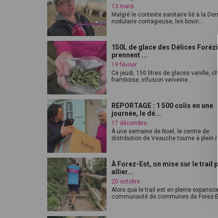
13 mars
Malgré le contexte sanitaire lié à la D
nodulaire contagieuse, les bovin...
150L de glace des Délices Foréz
prennent ...
19 février
Ce jeudi, 150 litres de glaces vanille, c
framboise, infusion verveine ...
REPORTAGE : 1 500 colis en une
journée, le dé...
17 décembre
À une semaine de Noël, le centre de
distribution de Veauche tourne à plein r
À Forez-Est, on mise sur le trail 
allier...
20 octobre
Alors que le trail est en pleine expansio
communauté de communes de Forez-E.