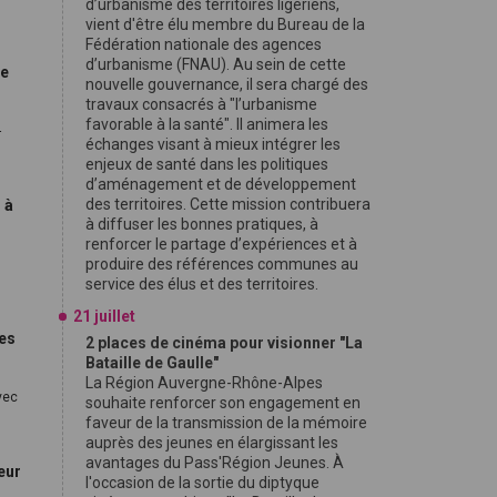
d’urbanisme des territoires ligériens,
vient d'être élu membre du Bureau de la
Fédération nationale des agences
d’urbanisme (FNAU). Au sein de cette
ne
nouvelle gouvernance, il sera chargé des
travaux consacrés à "l’urbanisme
favorable à la santé". Il animera les
-
échanges visant à mieux intégrer les
enjeux de santé dans les politiques
d’aménagement et de développement
des territoires. Cette mission contribuera
 à
à diffuser les bonnes pratiques, à
renforcer le partage d’expériences et à
produire des références communes au
service des élus et des territoires.
21 juillet
res
2 places de cinéma pour visionner "La
Bataille de Gaulle"
La Région Auvergne-Rhône-Alpes
vec
souhaite renforcer son engagement en
faveur de la transmission de la mémoire
auprès des jeunes en élargissant les
avantages du Pass'Région Jeunes. À
eur
l'occasion de la sortie du diptyque