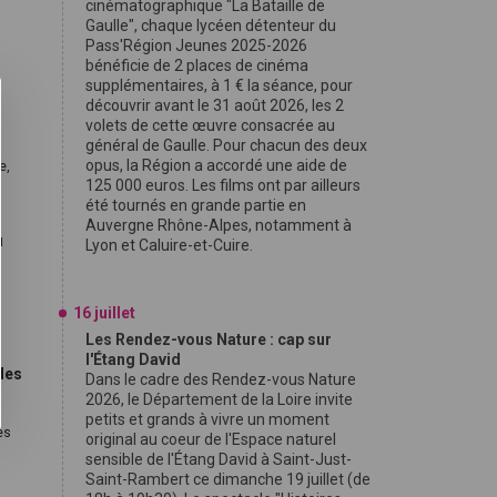
cinématographique "La Bataille de
Gaulle", chaque lycéen détenteur du
Pass'Région Jeunes 2025-2026
bénéficie de 2 places de cinéma
supplémentaires, à 1 € la séance, pour
découvrir avant le 31 août 2026, les 2
volets de cette œuvre consacrée au
général de Gaulle. Pour chacun des deux
opus, la Région a accordé une aide de
e,
125 000 euros. Les films ont par ailleurs
été tournés en grande partie en
Auvergne Rhône-Alpes, notamment à
u
Lyon et Caluire-et-Cuire.
16 juillet
Les Rendez-vous Nature : cap sur
l'Étang David
 des
Dans le cadre des Rendez-vous Nature
2026, le Département de la Loire invite
petits et grands à vivre un moment
es
original au coeur de l'Espace naturel
sensible de l'Étang David à Saint-Just-
Saint-Rambert ce dimanche 19 juillet (de