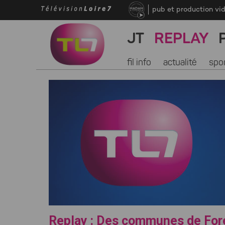
pub et production vi
JT
REPLAY
fil info
actualité
spo
Replay : Des communes de For