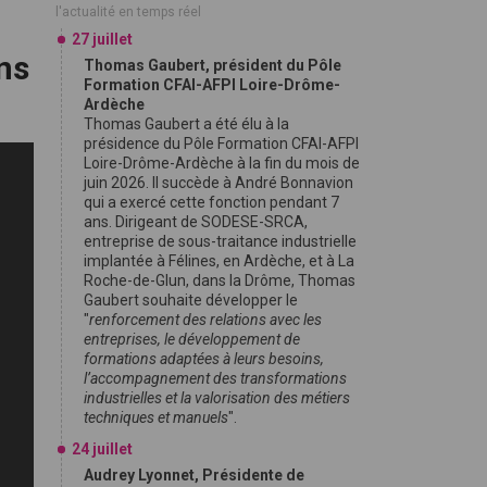
l'actualité en temps réel
27 juillet
ns
Thomas Gaubert, président du Pôle
Formation CFAI-AFPI Loire-Drôme-
Ardèche
Thomas Gaubert a été élu à la
présidence du Pôle Formation CFAI-AFPI
Loire-Drôme-Ardèche à la fin du mois de
juin 2026. Il succède à André Bonnavion
qui a exercé cette fonction pendant 7
ans. Dirigeant de SODESE-SRCA,
entreprise de sous-traitance industrielle
implantée à Félines, en Ardèche, et à La
Roche-de-Glun, dans la Drôme, Thomas
Gaubert souhaite développer le
"
renforcement des relations avec les
entreprises, le développement de
formations adaptées à leurs besoins,
l’accompagnement des transformations
industrielles et la valorisation des métiers
techniques et manuels
".
24 juillet
Audrey Lyonnet, Présidente de