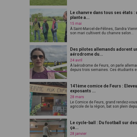
Le chanvre dans tous ses états :
plante a...
15 mai
À Saint-Marcel-de-Félines, Sandra Vienn
son mari cultivent du chanvre selon...
Des pilotes allemands adorent u
aérodrome du...
24 avril
À laérodrome de Feurs, on parle allem
depuis trois semaines. Ces étudiants en
141ème comice de Feurs : Eleveu
exposants ...
28 mars
Le Comice de Feurs, grand rendez-vou
agricole de la région, bat son plein depui
Le cycle-ball : Du football sur de
ça...
28 janvier