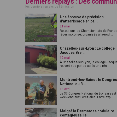
Derniers replays : Des commun
les derniers replays de l'émission
Une épreuve de précision
d'atterrissage en pa...
21 mai
Retour sur les Championnats de France
léger motorisé, organisés à laérodr...
Chazelles-sur-Lyon : Le collège
Jacques Brel ...
12 mai
À Chazelles-sur-Lyon, le collège Jacque
rouvert ses portes après une rén...
Montrond-les-Bains : le Congrès
National du B...
18 avril
Le 37 Congrès National du Bonsaï sest
week-end aux Foréziales. Entre exp...
Malgré la Dermatose nodulaire
contagieuse, le...