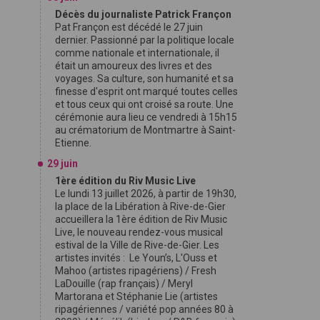
Décès du journaliste Patrick Françon
Pat Françon est décédé le 27 juin
dernier. Passionné par la politique locale
comme nationale et internationale, il
était un amoureux des livres et des
voyages. Sa culture, son humanité et sa
finesse d'esprit ont marqué toutes celles
et tous ceux qui ont croisé sa route. Une
cérémonie aura lieu ce vendredi à 15h15
au crématorium de Montmartre à Saint-
Etienne.
29 juin
1ère édition du Riv Music Live
Le lundi 13 juillet 2026, à partir de 19h30,
la place de la Libération à Rive-de-Gier
accueillera la 1ère édition de Riv Music
Live, le nouveau rendez-vous musical
estival de la Ville de Rive-de-Gier. Les
artistes invités : Le Youn’s, L'Ouss et
Mahoo (artistes ripagériens) / Fresh
LaDouille (rap français) / Meryl
Martorana et Stéphanie Lie (artistes
ripagériennes / variété pop années 80 à