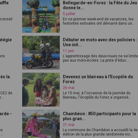
uffle
Bellegarde-en-Forez : la Fête du Jeu
donne le...
5 juillet
 conseil
En ce premier week-end de vacances, les
festivités estivales ont démarré dans un...
atégie
Débuter en moto avec des policiers :
Une init...
11 juin
ans
L'apprentissage des deux-roues ne se limit
pas aux moto-écoles. La piste d'éduc...
ès la
Devenez un blaireau à l'Ecopôle du
Forez
26 mai
 CE2 de
Le 15 mai, à l'occasion de la journée du
...
blaireau, l'écopôle du Forez a organisé...
arde -
Chambéon : 850 participants pour la
plus gran...
21 mai
us
La commune de Chambéon a accueilli la 4e
..
édition de la plus grande randonnée inc...