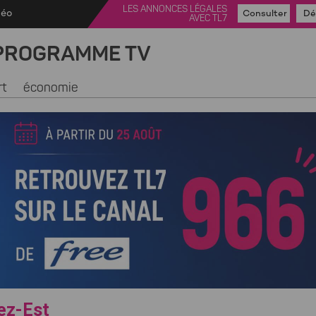
LES ANNONCES LÉGALES
déo
Consulter
Dé
AVEC TL7
PROGRAMME TV
rt
économie
ez-Est