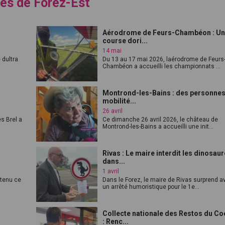
es de Forez-Est
Aérodrome de Feurs-Chambéon : U
course dori...
14 mai
 dultra
Du 13 au 17 mai 2026, laérodrome de Feurs
Chambéon a accueilli les championnats ...
Montrond-les-Bains : des personnes
mobilité...
26 avril
s Brel a
Ce dimanche 26 avril 2026, le château de
Montrond-les-Bains a accueilli une init...
Rivas : Le maire interdit les dinosau
dans...
1 avril
 tenu ce
Dans le Forez, le maire de Rivas surprend a
un arrêté humoristique pour le 1e...
Collecte nationale des Restos du Co
: Renc...