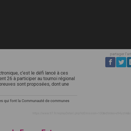
partager l'ar
tronique, c’est le défi lancé à ces
ent 26 à participer au tournoi régional
preuves sont proposées, dont une
unes qui font la Communauté de communes
https://www.tl7.fr/replayDetail.php?idEmission=100&idVideo=x94yzhk&s